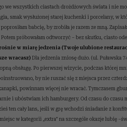
o we wszystkich ciastach drożdżowych świata i nie mo
gia, smak wysłużonej starej kuchenki i porcelany, w któ
poprosiłam babcię, by zrobiła je razem ze mną. Zapisa
 Potem próbowałam odtworzyć – bez skutku, ciasto ode
rośnie w miarę jedzenia (Twoje ulubione restaurac
sze wracasz)
Dla jedzenia zniosę dużo. (ul. Puławska 7
opną obsługę. Po pierwszej wizycie, podczas której mn
oinstruowano, by nie ruszać się z miejsca przez czterd
 kanapki, powinnam więcej nie wracać. Tymczasem gb
rnie i ubóstwiam ich hamburgery. Od czasu do czasu m
ieś ten cały lans, jeśli w grę wchodzi śniadanie z konfi
iejsc w kategorii „extra” na szczególe okazje lubię –św