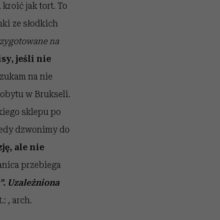
roić jak tort. To
nki ze słodkich
przygotowane na
y, jeśli nie
szukam na nie
pobytu w Brukseli.
kiego sklepu po
wtedy dzwonimy do
ję, ale nie
anica przebiega
”. Uzależniona
.: , arch.