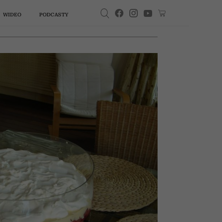
WIDEO
PODCASTY
A
PSYCHOLOGIA
STYL ŻYCIA
SPOTKANIA
PODCASTY
KSIĄŻKI
WŁOSY
WIDEO
MODA
kiedy
„Jeśli masz tendencję do
Doktor
zgadzania się, mała pauza
obala
zrobi dużą różnicę”. Halina
ości |
Piasecka o tym, że pik
, gdzie
wywać
la 50-
Kasią
eszy.
bka:
ane
Twoja wakacyjna lista lektur
Edyta Bartosiewicz zniknęła
Już nie niebieskie, białe ani
Te kolory włosów wyszły z
Dlaczego wciąż brakuje ci
Cytaty o ludziach, którzy
„Przerwa na kawę z Kasią
. 4
emocji trwa tylko 90 sekund,
glądasz
 5: Jak
ąć od
tkiem
? Ta
tóre
a
u szczytu popularności. Jej
Miller”, sezon 5, odc. 4: Czy
obgadują. Te celne słowa
mody w 2026 roku. Tych
mówi o tobie więcej, niż
czarne. Dżinsy w tych
pieniędzy? Mentorka
reszta nam „się wydaje” |
ciebie
znym
apka
nie
je
ie
kolorach będą niezastąpioną
można być uzależnionym od
rozwoju finansowego radzi,
koloryzacji radzimy unikać
myślisz. Ekspert: „To mapa
historia ma drugie dno
warto zapamiętać
„Ukryte piękno” odc. 33
zwodem
iej.
ość!
ować
bazą stylizacji na jesień 2026
jak unormować swoją
twojej osobowości”
miłości?