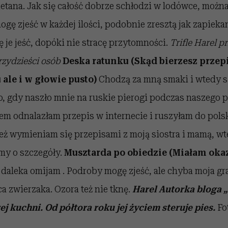
etana. Jak się całość dobrze schłodzi w lodówce, można k
mogę zjeść w każdej ilości, podobnie zresztą jak zapieka
je jeść, dopóki nie stracę przytomności.
Trifle Harel 
rzydzieści
osób
Deska ratunku (Skąd bierzesz przepis
 ale i w głowie pusto)
Chodzą za mną smaki i wtedy 
o, gdy naszło mnie na ruskie pierogi podczas naszego 
jem odnalazłam przepis w internecie i ruszyłam do pols
 też wymieniam się przepisami z moją siostra i mamą, 
my o szczegóły.
Musztarda po obiedzie
(Miałam okaz
 daleka omijam . Podroby mogę zjeść, ale chyba moja gr
a zwierzaka. Ozora też nie tknę.
Harel
Autorka bloga „
j kuchni. Od półtora roku jej życiem steruje pies.
Fot