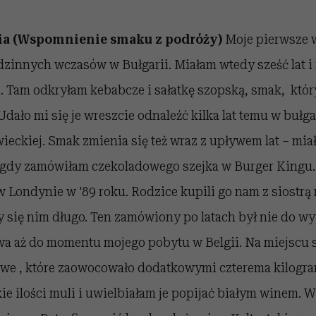
ria (Wspomnienie smaku z podróży)
Moje pierwsze
zinnych wczasów w Bułgarii. Miałam wtedy sześć lat i 
. Tam odkryłam kebabcze i sałatkę szopską, smak, któr
Udało mi się je wreszcie odnaleźć kilka lat temu w bułga
ieckiej. Smak zmienia się też wraz z upływem lat – mia
 gdy zamówiłam czekoladowego szejka w Burger Kingu.
Londynie w '89 roku. Rodzice kupili go nam z siostrą 
się nim długo. Ten zamówiony po latach był nie do wy
owa aż do momentu mojego pobytu w Belgii. Na miejscu 
we , które zaowocowało dodatkowymi czterema kilogra
kie ilości muli i uwielbiałam je popijać białym winem. 