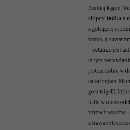
Saskiej Kępie (R
chipsy.
Bułka z 
z gotującej rodzin
mama, a nawet tat
– ostatnio jest 
w tym zestawieni
jestem dobra w de
cateringiem. Mam
go u Nigelli, któ
trifle w nieco od
z trzech warstw 
z trawą cytrynową