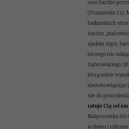
oraz bardzo przys
(Poznańska 11), M
bałkańskich stro
bardzo „malownicz
zjadam zupy, bar
niczego nie udają,
Dąbrowskiego 38)
którą sobie wysok
niezobowiązującyc
nie do pomyśleni
ratuje Cię od ś
Nałęczowska 60) 
w domu i nikomu n