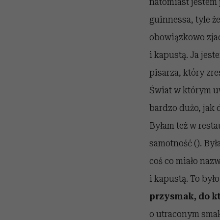
natomiast jestem 
guinnessa, tyle ż
obowiązkowo zjad
i kapustą. Ja je
pisarza, który zr
Świat w którym u
bardzo dużo, jak 
Byłam też w resta
samotność (). Był
coś co miało nazw
i kapustą. To było
przysmak, do k
o utraconym smak