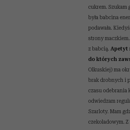
cukrem. Szukam g
była babcina ener
podawała. Kiedyś 
strony maczkiem.
z babcią.
Apetyt 
do których zaw
Olkuskiej) ma okr
brak drobnych i p
czasu odebrania
odwiedzam regula
Szarloty. Mam gdz
czekoladowym. Z m