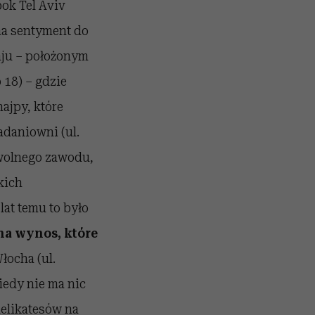
bok Tel Aviv
na sentyment do
aju – położonym
 18) – gdzie
ajpy, które
iadaniowni (ul.
 wolnego zawodu,
kich
lat temu to było
na wynos, które
ocha (ul.
iedy nie ma nic
delikatesów na