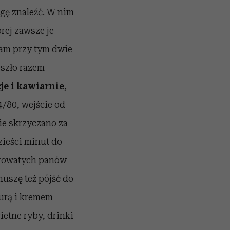
gę znaleźć. W nim
rej zawsze je
łam przy tym dwie
szło razem
je i kawiarnie,
4/80, wejście od
ie skrzyczano za
zieści minut do
urowatych panów
uszę też pójść do
turą i kremem
ietne ryby, drinki