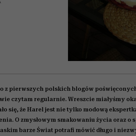
 5,
kwestie, o których wciąż
skutki dla związku i dla
Miller s. 5, odc. 6]
Raport Lyst ujaw
A
boimy się mówić
partnerki
najbardziej pożąd
ubrania i marki se
go z pierwszych polskich blogów poświęconyc
ciwie czytam regularnie. Wreszcie miałyśmy oka
o się, że Harel jest nie tylko modową ekspertką
zenia. O zmysłowym smakowaniu życia oraz o s
skim barze Świat potrafi mówić długo i niezw