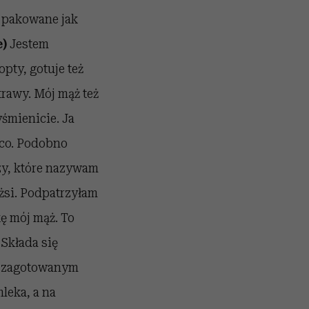
i pakowane jak
e)
Jestem
opty, gotuje też
trawy. Mój mąż też
śmienicie. Ja
ąco. Podobno
zy, które nazywam
żsi. Podpatrzyłam
kę mój mąż. To
 Składa się
m zagotowanym
leka, a na