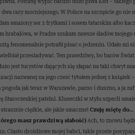
piwna. Potrafię wypić bardzo dużo piwa Kelt – takiego 
e dwa razy mocniejszego. W Polsce na szczęście go nie 
am smażony ser z frytkami i sosem tatarskim albo kac
stem hrabalówa, w Pradze szukam zawsze śladów mojego
esztą fenomenalnie potrafił pisać o jedzeniu. Udało mi s
wielbiał przesiadywać. Ten prawdziwy, bo barów Świat 
dużo jest turystów dających się złapać na taki chwyt m
uracji nazwanej na jego cześć tytułem jednej z książek –
a pogoda jak teraz w Warszawie, parno i duszno, a ja z
ę Staroczeskiej patelni. Kluseczki w stylu szpecli sma
 strasznie ciężkie, ale jakie smaczne!
Czuję miętę do… 
tórego masz prawdziwą słabość)
Ach, to znowu będ
u. Ciasto drożdżowe mojej babci, takie proste posypan