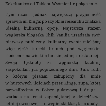
Kekefrankos od Taklera. Wyśmienite połączenie.
Tym razem jednak największą przyjemność
sprawiła mi Kinga: po szybkim researchu znalazła
idealną kulinarną opcję. Najstarsza stażem
węgierska blogerka Chili Vanilia urządzała swój
pierwszy publiczny kulinarny event: mieliśmy
więc zjeść turecki brunch pod węgierskim
słońcem – na wielkim tarasie jednej z restauracji.
Swoją tęsknotę za węgierską kuchnią
zaspokoiłam już poprzedniego dnia (turo rudi,
o którym pisałam, zakupiony dla mnie
w hurtowych ilościach przez Kingę, zupa, którą
nazwalibyśmy w Polsce gulaszową i druga –
wariacja na temat zapamiętanej z dzieciństwa
letniej owocowej - to węgierski klasyk na upały -