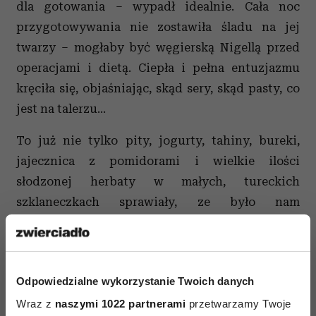
dla gotowania – wypadł idealnie. Cała noc
przygotowywania nie zostawiła śladu na jej
twarzy – mogłaby być węgierską Nigellą przed
operacjami i dietą. Ciepła i pełna entuzjazmu
kręciła się, objaśniając, skąd sery, skąd pasty, co
jest na talerzu...
To już nie tylko pity, jogurty, tahiny, bureki,
jajecznica z pomidorami i wielkie ilości
słodzonej herbaty w małych, tureckich
szklaneczkach sprawiały, ze było nam
superdobrze.
To słoneczny taras, turecka muzyka wyśpiewana
na żywo i przepiękna oprawa graficzna –
Odpowiedzialne wykorzystanie Twoich danych
zadbane przez kulinarną neofitkę, która od tej
Wraz z
naszymi 1022 partnerami
przetwarzamy Twoje
pory będzie zajmowała się gotowaniem.