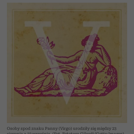
Osoby spod znaku Panny (Virgo) urodziły się między 23
sierpnia a 22 września. (Fot. Fototeca Gilardi/Getty Images)