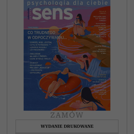
i reklam, aby oferować funkcje społecznościowe i
analizować ruch w naszej witrynie. Informacje o tym, jak
korzystasz z naszej witryny, udostępniamy partnerom
społecznościowym, reklamowym i analitycznym.
Partnerzy mogą połączyć te informacje z innymi danymi
otrzymanymi od Ciebie lub uzyskanymi podczas
korzystania z ich usług.
ZAMÓW
WYDANIE DRUKOWANE