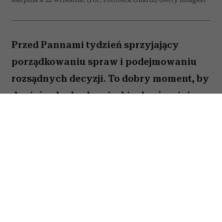
Przed Pannami tydzień sprzyjający
porządkowaniu spraw i podejmowaniu
rozsądnych decyzji. To dobry moment, by
dopiąć zaległe obowiązki, ale również
zastanowić się, które z nich naprawdę są
warte twojej energii. Nie wszystko musisz
zrobić od razu. Sprawdź, co gwiazdy
przygotowały dla Panny na okres od 27
lipca do 2 sierpnia 2026 roku.