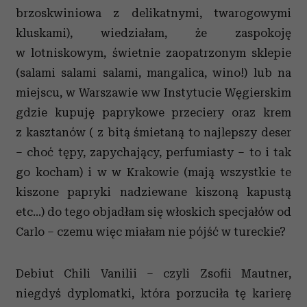
brzoskwiniowa z delikatnymi, twarogowymi
kluskami), wiedziałam, że zaspokoję
w lotniskowym, świetnie zaopatrzonym sklepie
(salami salami salami, mangalica, wino!) lub na
miejscu, w Warszawie ww Instytucie Węgierskim
gdzie kupuję paprykowe przeciery oraz krem
z kasztanów ( z bitą śmietaną to najlepszy deser
– choć tępy, zapychający, perfumiasty – to i tak
go kocham) i w w Krakowie (mają wszystkie te
kiszone papryki nadziewane kiszoną kapustą
etc...) do tego objadłam się włoskich specjałów od
Carlo – czemu więc miałam nie pójść w tureckie?
Debiut Chili Vanilii – czyli Zsofii Mautner,
niegdyś dyplomatki, która porzuciła tę karierę