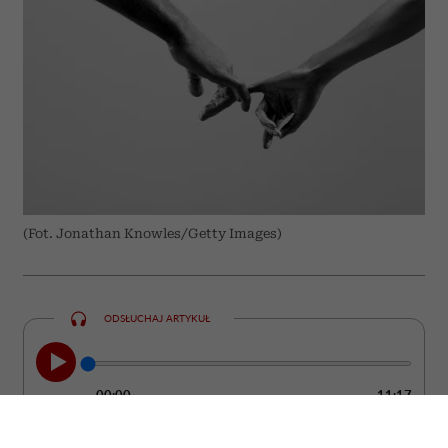
(Fot. Jonathan Knowles/Getty Images)
ODSŁUCHAJ ARTYKUŁ
00:00
11:17