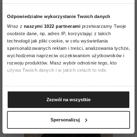
informacji na
Odpowiedzialne wykorzystanie Twoich danych
Wraz z
naszymi 1022 partnerami
przetwarzamy Twoje
osobiste dane, np. adres IP, korzystając z takich
technologii jak pliki cookie, w celu wyświetlania
spersonalizowanych reklam i treści, analizowania tychże,
wychodzenia naprzeciw oczekiwaniom użytkowników i
AUTOPROMOCJA
rozwoju produktów. Masz wybór odnośnie tego, kto
używa Twoich danych i w jakich celach to robi.
Jeśli wyrazisz na to zgodę, chcielibyśmy również:
Gromadzić dane dotyczące Twojej lokalizacji
Zezwól na wszystkie
geograficznej z dokładnością nawet do kilku metrów
Identyfikować Twoje urządzenie, aktywnie
analizując charakteryzującego je zbiory danych
Spersonalizuj
(fingerprinting, czyli wirtualny odcisk palca)
Dowiedz się więcej odnośnie tego, jak Twoje osobiste