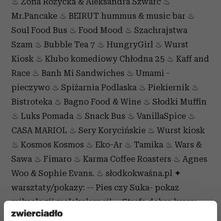
♨ Zofia Różycka & Aleksandra Szwarc ♨
Mr.Pancake ♨ BEIRUT hummus & music bar ♨
Soul Food Bus ♨ Food Mood ♨ Szachrajstwa
Szam ♨ Bubble Tea 7 ♨ HungryGirl ♨ Wurst
Kiosk ♨ Klubo komediowy Chłodna 25 ♨ Kaff and
Race ♨ Banh Mi Sandwiches ♨ Umami -
pieczywo ♨ Spiżarnia Podlaska ♨ Piekiernik ♨
Bistroteka ♨ Bagno Food & Wine ♨ Słodki Muffin
♨ Luks Pomada ♨ Snack Bus ♨ VanillaSpice ♨
CASA MARIOL ♨ Sery Korycińskie ♨ Wurst kiosk
♨ Kosmos Kosmos ♨ Eko-Ar ♨ Tamika ♨ Wars &
Sawa ♨ Fimaro ♨ Karma Coffee Roasters ♨ Agnes
Woo & Sophie Evans. ♨ słodkokwaśna.pl ✦
warsztaty/pokazy: -- Pies czy Suka- pokaz
miksologii molekularnej! -- Strefa dobra kawa:
Kofi Brand -- warsztaty kuchni egipskiej Więcej