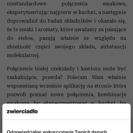
niestandardowe połączenia smakowe,
eksperymentując najpierw w kuchni, a następnie
doprowadził do badań składników i okazało się,
że te smaki i aromaty, które uważamy za pasujące
do siebie, pasują właśnie ze względu na
zbieżność części swojego składu, substancji
molekularnej.
Połączenie białej czekolady i kawioru może być
zaskakujące, prawda? Polecam Wam właśnie
wspomnianą wcześnie aplikację na stronie która
pozwoli poznać nowe połączenia, kombinacje
smakowe, by eksperymentować w kuchni, by
pobawić się w małego alchemika.
Odpowiedzialne wykorzystanie Twoich danych