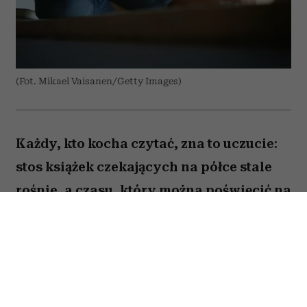
(Fot. Mikael Vaisanen/Getty Images)
Każdy, kto kocha czytać, zna to uczucie:
stos książek czekających na półce stale
rośnie, a czasu, który można poświęcić na
lekturę, ubywa. A przecież obok głośnych
nowości i sezonowych bestsellerów są
jeszcze te tytuły, które od lat wracają w
kolejnych zestawieniach
najważniejszych książek świata. Po które