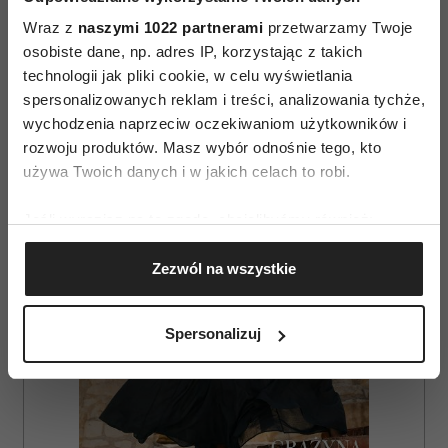
Wraz z
naszymi 1022 partnerami
przetwarzamy Twoje
osobiste dane, np. adres IP, korzystając z takich
technologii jak pliki cookie, w celu wyświetlania
spersonalizowanych reklam i treści, analizowania tychże,
AUTOPROMOCJA
wychodzenia naprzeciw oczekiwaniom użytkowników i
rozwoju produktów. Masz wybór odnośnie tego, kto
używa Twoich danych i w jakich celach to robi.
Jeśli wyrazisz na to zgodę, chcielibyśmy również:
Gromadzić dane dotyczące Twojej lokalizacji
Zezwól na wszystkie
geograficznej z dokładnością nawet do kilku metrów
Identyfikować Twoje urządzenie, aktywnie
analizując charakteryzującego je zbiory danych
Spersonalizuj
(fingerprinting, czyli wirtualny odcisk palca)
Dowiedz się więcej odnośnie tego, jak Twoje osobiste
dane są przetwarzane oraz ustaw własne preferencje w
sekcji szczegółów
. W Deklaracji plików cookie możesz
zmienić lub wycofać swoją zgodę w dowolnej chwili.