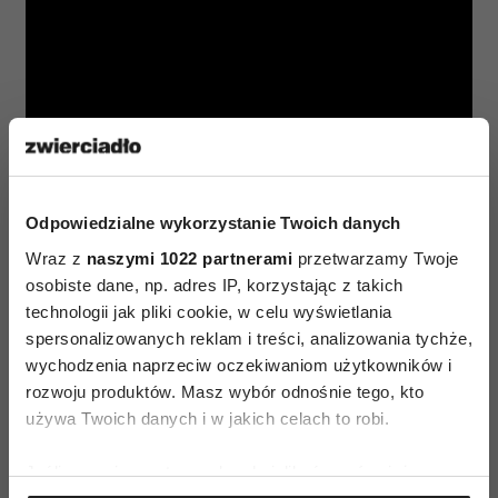
Z kolei dzięki aplikacji
Onet VoD
możemy
Odpowiedzialne wykorzystanie Twoich danych
obejrzeć inny doskonały film Scorsese
Wraz z
naszymi 1022 partnerami
przetwarzamy Twoje
z Leonardem w roli głównej.
„Aviator”
to historia
osobiste dane, np. adres IP, korzystając z takich
Howarda Hugesa – amerykańskiego wynalazcy,
technologii jak pliki cookie, w celu wyświetlania
milionera, producenta filmowego i przystojnego
spersonalizowanych reklam i treści, analizowania tychże,
wychodzenia naprzeciw oczekiwaniom użytkowników i
kobieciarza, którego wielką pasją było lotnictwo
rozwoju produktów. Masz wybór odnośnie tego, kto
i bicie rekordów prędkości. Produkcja ma
używa Twoich danych i w jakich celach to robi.
gwiazdorską obsadą – poza DiCaprio, zobaczymy
tu m. in. Cate Blanchet i Aleca Baldwina.
Jeśli wyrazisz na to zgodę, chcielibyśmy również: