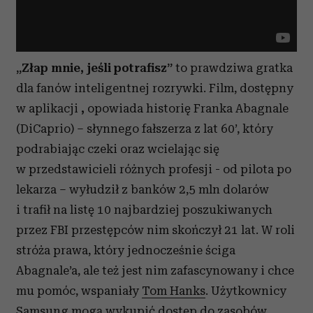
„Złap mnie, jeśli potrafisz”
to prawdziwa gratka
dla fanów inteligentnej rozrywki. Film, dostępny
w aplikacji
,
opowiada historię Franka Abagnale
(DiCaprio) – słynnego fałszerza z lat 60’, który
podrabiając czeki oraz wcielając się
w przedstawicieli różnych profesji - od pilota po
lekarza – wyłudził z banków 2,5 mln dolarów
i trafił na listę 10 najbardziej poszukiwanych
przez FBI przestępców nim skończył 21 lat. W roli
stróża prawa, który jednocześnie ściga
Abagnale’a, ale też jest nim zafascynowany i chce
mu pomóc, wspaniały
Tom Hanks
. Użytkownicy
Samsung mogą wykupić dostęp do zasobów