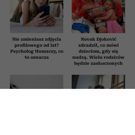
Nie zmieniasz zdjęcia
Novak Djoković
profilowego od lat?
zdradził, co mówi
Psycholog tłumaczy, co
dzieciom, gdy się
to oznacza
nudzą. Wielu rodziców
będzie zaskoczonych
Jak zachowuje się
Książki, które trzeba