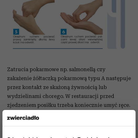
Zatrucia pokarmowe np. salmonellą czy
zakażenie żółtaczką pokarmową typu A następuje
przez kontakt ze skażoną żywnością lub
wydzielinami chorego. W restauracji przed
zjedzeniem posiłku trzeba koniecznie umyć ręce.
Jeśli nie jest to możliwe, warto mieć z sobą
przynajmniej chusteczki dezynfekujące lub płyn
antybakteryjny i przetrzeć nim dłonie.