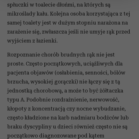
zmienić lub wycofać swoją zgodę w dowolnej chwili.
spłuczki w toalecie dłońmi, na których są
mikroślady kału. Kolejna osoba korzystająca z tej
Wykorzystujemy pliki cookie do spersonalizowania treści
samej toalety jest w dużym stopniu narażona na
i reklam, aby oferować funkcje społecznościowe i
analizować ruch w naszej witrynie. Informacje o tym, jak
zarażenie się, zwłaszcza jeśli nie umyje rąk przed
korzystasz z naszej witryny, udostępniamy partnerom
wyjściem z łazienki.
społecznościowym, reklamowym i analitycznym.
Partnerzy mogą połączyć te informacje z innymi danymi
Rozpoznanie chorób brudnych rąk nie jest
otrzymanymi od Ciebie lub uzyskanymi podczas
proste. Często początkowych, uciążliwych dla
korzystania z ich usług.
pacjenta objawów (osłabienia, senności, bólów
brzucha, wysokiej gorączki) nie łączy się z tą
jednostką chorobową, a może to być żółtaczka
typu A. Podobnie rozdrażnienie, nerwowość,
kłopoty z koncentracją czy nocne wybudzanie,
często kładzione na karb nadmiaru bodźców lub
braku dyscypliny u dzieci również często nie są
początkowo diagnozowane pod kątem