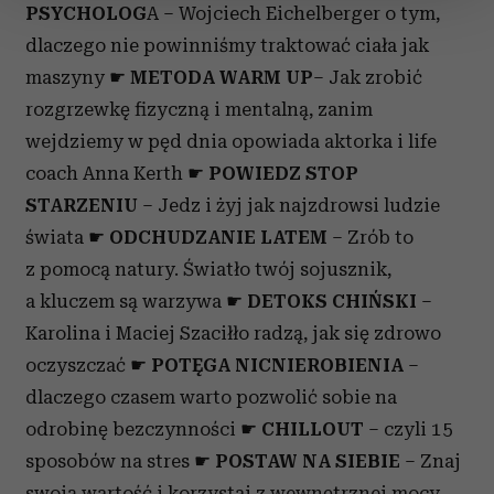
PSYCHOLOG
A – Wojciech Eichelberger o tym,
zmienić lub wycofać swoją zgodę w dowolnej chwili.
dlaczego nie powinniśmy traktować ciała jak
Wykorzystujemy pliki cookie do spersonalizowania treści
maszyny ☛
METODA WARM UP
– Jak zrobić
i reklam, aby oferować funkcje społecznościowe i
rozgrzewkę fizyczną i mentalną, zanim
analizować ruch w naszej witrynie. Informacje o tym, jak
wejdziemy w pęd dnia opowiada aktorka i life
korzystasz z naszej witryny, udostępniamy partnerom
społecznościowym, reklamowym i analitycznym.
coach Anna Kerth ☛
POWIEDZ STOP
Partnerzy mogą połączyć te informacje z innymi danymi
STARZENIU
– Jedz i żyj jak najzdrowsi ludzie
otrzymanymi od Ciebie lub uzyskanymi podczas
świata ☛
ODCHUDZANIE LATEM
– Zrób to
korzystania z ich usług.
z pomocą natury. Światło twój sojusznik,
a kluczem są warzywa ☛
DETOKS CHIŃSKI
–
Karolina i Maciej Szaciłło radzą, jak się zdrowo
oczyszczać ☛
POTĘGA NICNIEROBIENIA
–
dlaczego czasem warto pozwolić sobie na
odrobinę bezczynności ☛
CHILLOUT
– czyli 15
sposobów na stres ☛
POSTAW NA SIEBIE
– Znaj
swoją wartość i korzystaj z wewnętrznej mocy