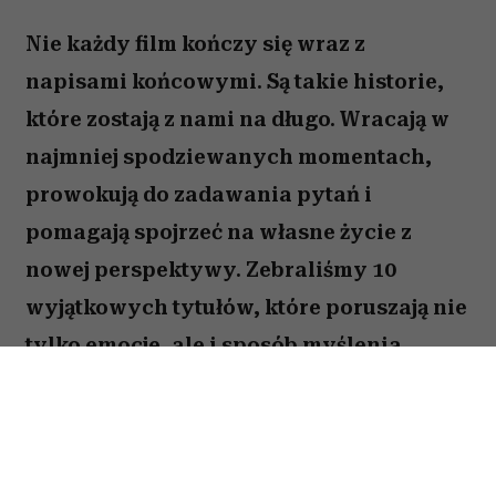
Filmy, które otwierają oczy i skłaniają do refleksji. Te tytuły
warto zobaczyć choć raz. (Fot. mat. prasowe)
ODSŁUCHAJ ARTYKUŁ
00:00
08:44
Nie każdy film kończy się wraz z