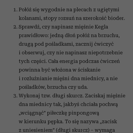
Połóż się wygodnie na plecach z ugiętymi
kolanami, stopy rozsuń na szerokość bioder.
Sprawdź, czy napinasz mięśnie Kegla
prawidłowo: jedną dłoń połóż na brzuchu,
drugą pod pośladkami, zacznij ćwiczyć
i obserwuj, czy nie napinasz niepotrzebnie
tych części. Cała energia podczas ćwiczeń
powinna być włożona w ściskanie
i rozluźnianie mięśni dna miednicy, a nie
pośladków, brzucha czy uda.
Wykonaj tzw. długi skurcz. Zaciskaj mięśnie
dna miednicy tak, jakbyś chciała pochwą
„wciągnąć” piłeczkę pinpongową
w kierunku pępka. To się nazywa „zacisk
z uniesieniem” (długi skurcz) – wymaga