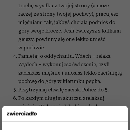
trochę wysiłku z twojej strony (a może
raczej ze strony twojej pochwy), pracujesz
mięśniami tak, jakbyś chciała podnieś do
góry swoje krocze. Jeśli ćwiczysz z kulkami
gejszy, powinny się one lekko unieść
w pochwie.
Pamiętaj o oddychaniu. Wdech – relaks.
Wydech – wykonujesz ćwiczenie, czyli
zaciskasz mięśnie i unosisz lekko zaciśniętą
pochwę do góry w kierunku pępka.
Przytrzymaj chwilę zacisk. Policz do 5.
Po każdym długim skurczu zrelaksuj
mięśnie. Wykonaj głęboki wydech
z brzucha. Oddychaj głęboko i spokojnie,
żeby dać szansę mięśniom zrelaksować się