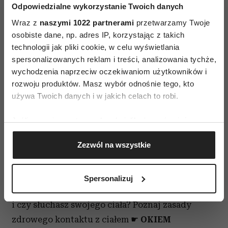
po wykonanym wysiłku. Pamiętaj, że relaks
Odpowiedzialne wykorzystanie Twoich danych
w treningu mięśni Kegla jest tak samo
Wraz z
naszymi 1022 partnerami
przetwarzamy Twoje
ważny jak zacisk.
osobiste dane, np. adres IP, korzystając z takich
Gratulacje! Właśnie wykonałaś jednego
technologii jak pliki cookie, w celu wyświetlania
spersonalizowanych reklam i treści, analizowania tychże,
Kegla!
wychodzenia naprzeciw oczekiwaniom użytkowników i
rozwoju produktów. Masz wybór odnośnie tego, kto
O tym, ile ćwiczeń Kegla należy robić codziennie,
używa Twoich danych i w jakich celach to robi.
i jakie są pomocne rekwizyty, przeczytacie w
najnowszym wydaniu
Jeśli wyrazisz na to zgodę, chcielibyśmy również:
Gromadzić dane dotyczące Twojej lokalizacji
W numerze Zdrowie ma Sens – Lato:
Zezwól na wszystkie
geograficznej z dokładnością nawet do kilku metrów
Identyfikować Twoje urządzenie, aktywnie
☛
JAK DBAĆ O ZDROWIE LATEM?
– Zalecenia
analizując charakteryzującego je zbiory danych
Rafała Beckera, eksperta Tradycyjnej Medycyny
Spersonalizuj
(fingerprinting, czyli wirtualny odcisk palca)
Chińskiej ☛
CIAŁO I TY
– Jak się postrzegasz
Dowiedz się więcej odnośnie tego, jak Twoje osobiste
i czy słuchasz swojego ciała? Poznaj zasady
dane są przetwarzane oraz ustaw własne preferencje w
zdrowego kontaktu z ciałem ☛
OKIEM
sekcji szczegółów
. W Deklaracji plików cookie możesz