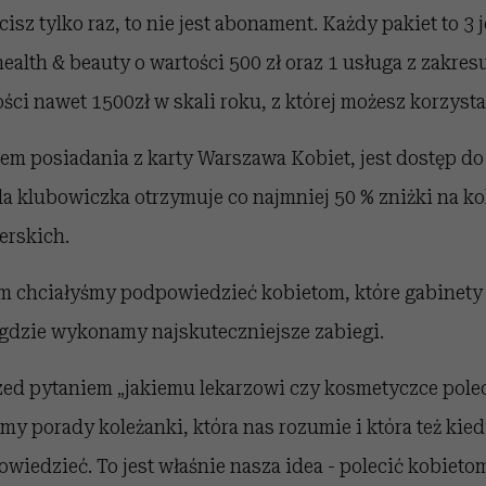
cisz tylko raz, to nie jest abonament. Każdy pakiet to 3
health & beauty o wartości 500 zł oraz 1 usługa z zakres
ości nawet 1500zł w skali roku, z której możesz korzyst
m posiadania z karty Warszawa Kobiet, jest dostęp do 
a klubowiczka otrzymuje co najmniej 50 % zniżki na ko
erskich.
m chciałyśmy podpowiedzieć kobietom, które gabinety
 gdzie wykonamy najskuteczniejsze zabiegi.
zed pytaniem „jakiemu lekarzowi czy kosmetyczce polec
my porady koleżanki, która nas rozumie i która też kie
owiedzieć. To jest właśnie nasza idea - polecić kobieto