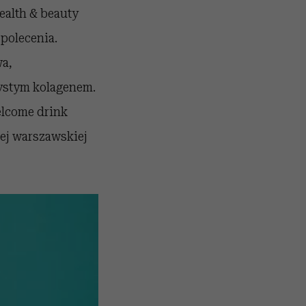
ealth & beauty
 polecenia.
wa,
zystym kolagenem.
elcome drink
ej warszawskiej