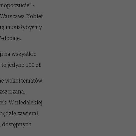
amopoczucie" -
 Warszawa Kobiet
tórą musiałybyśmy
”-dodaje.
ji na wszystkie
to jedyne 100 zł!
ne wokół tematów
zszerzana,
ek. W niedalekiej
będzie zawierał
, dostępnych