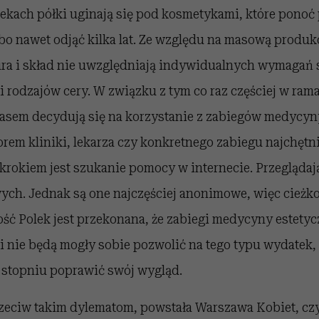
ekach półki uginają się pod kosmetykami, które pono
lbo nawet odjąć kilka lat. Ze względu na masową produ
ura i skład nie uwzględniają indywidualnych wymagań sk
 i rodzajów cery. W związku z tym co raz częściej w ram
asem decydują się na korzystanie z zabiegów medycyny
rem kliniki, lekarza czy konkretnego zabiegu najchętni
krokiem jest szukanie pomocy w internecie. Przeglądaj
ych. Jednak są one najczęściej anonimowe, więc cieżko 
ść Polek jest przekonana, że zabiegi medycyny estetyc
i nie będą mogły sobie pozwolić na tego typu wydatek,
stopniu poprawić swój wygląd.
eciw takim dylematom, powstała Warszawa Kobiet, czyl