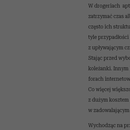
W drogeriach apt
zatrzymać czas a
często ich strukt
tyle przypadłości
z upływającym cz
Stając przed wybo
koleżanki. Innym 
forach internetow
Co więcej większo
z dużym kosztem 
w zadowalającym 
Wychodząc na prz