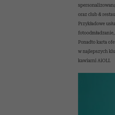
spersonalizowaną 
oraz club & resta
Przykładowe usług
fotoodmładzanie, 
Ponadto karta ofe
w najlepszych kl
kawiarni AiOLI.