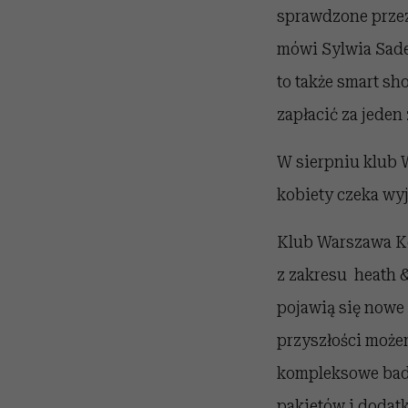
sprawdzone przez
mówi Sylwia Sad
to także smart sh
zapłacić za jeden
W sierpniu klub W
kobiety czeka wyj
Klub Warszawa Ko
z zakresu heath &
pojawią się nowe
przyszłości może
kompleksowe bada
pakietów i dodatk