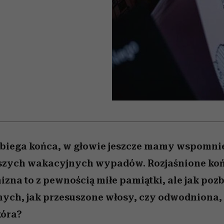
nice
edź
 5,
ć
sezon jesień–zima 2026/27
zaskakujący faworyt
Miller s. 5, odc. 6]
zupełny brak ogł
girls”
obiega końca, w głowie jeszcze mamy wspomnie
iższych wakacyjnych wypadów. Rozjaśnione koń
izna to z pewnością miłe pamiątki, ale jak pozb
nych, jak przesuszone włosy, czy odwodniona
kóra?