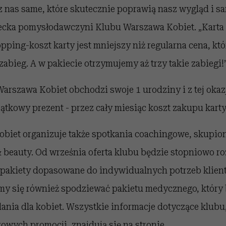
 nas same, które skutecznie poprawią nasz wygląd i s
ecka pomysłodawczyni Klubu Warszawa Kobiet. „Karta
opping-koszt karty jest mniejszy niż regularna cena, k
 zabieg. A w pakiecie otrzymujemy aż trzy takie zabiegi!
arszawa Kobiet obchodzi swoje 1 urodziny i z tej okaz
ątkowy prezent - przez cały miesiąc koszt zakupu karty 
biet organizuje także spotkania coachingowe, skupio
 beauty. Od września oferta klubu będzie stopniowo ro
 pakiety dopasowane do indywidualnych potrzeb klient
my się również spodziewać pakietu medycznego, który 
nia dla kobiet. Wszystkie informacje dotyczące klubu
owych promocji, znajdują się na stronie