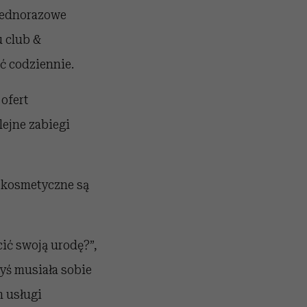
 jednorazowe
u club &
ać codziennie.
ofert
lejne zabiegi
 kosmetyczne są
ić swoją urodę?”,
dyś musiała sobie
m usługi