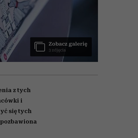
ady
to dla nich zarwiesz noc
Auschwitz
Zobacz galerię
3 zdjęcia
nia z tych
cówki i
yć się tych
, pozbawiona