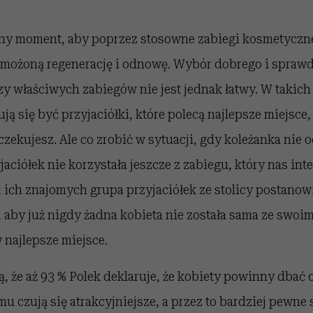
lny moment, aby poprzez stosowne zabiegi kosmetycz
możoną regenerację i odnowę. Wybór dobrego i spraw
y właściwych zabiegów nie jest jednak łatwy. W takic
ą się być przyjaciółki, które polecą najlepsze miejsce
czekujesz. Ale co zrobić w sytuacji, gdy koleżanka nie 
jaciółek nie korzystała jeszcze z zabiegu, który nas int
 i ich znajomych grupa przyjaciółek ze stolicy postanow
 aby już nigdy żadna kobieta nie została sama ze swoi
w najlepsze miejsce.
ą, że aż 93 % Polek deklaruje, że kobiety powinny dbać
u czują się atrakcyjniejsze, a przez to bardziej pewne 