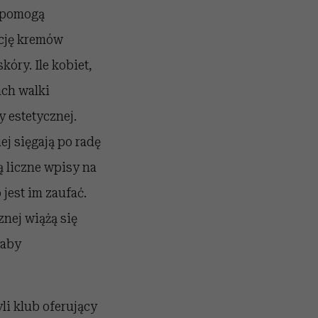
ć pomogą
kcję kremów
óry. Ile kobiet,
ach walki
 estetycznej.
ej sięgają po radę
ą liczne wpisy na
jest im zaufać.
znej wiążą się
 aby
i klub oferujący