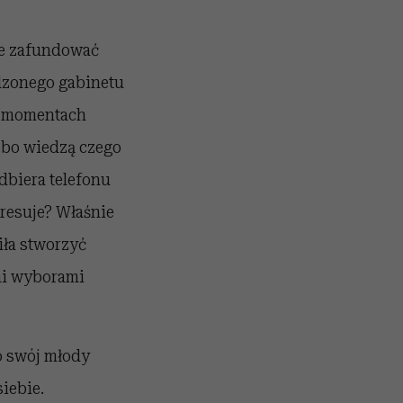
ne zafundować
dzonego gabinetu
h momentach
, bo wiedzą czego
odbiera telefonu
eresuje? Właśnie
iła stworzyć
mi wyborami
 o swój młody
siebie.