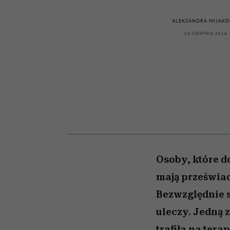
powinien znać odpowi
kawę z Kasią Miller”, s.
weterynarz”
odc. 7]
ALEKSANDRA MIJAKO
24 SIERPNIA 2016
Osoby, które d
mają przeświadc
Bezwzględnie sz
uleczy. Jedną 
trafiła na ter