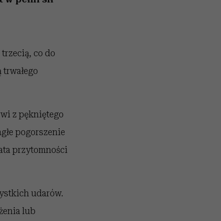
trzecią, co do
ą trwałego
rwi z pękniętego
agłe pogorszenie
rata przytomności
ystkich udarów.
żenia lub