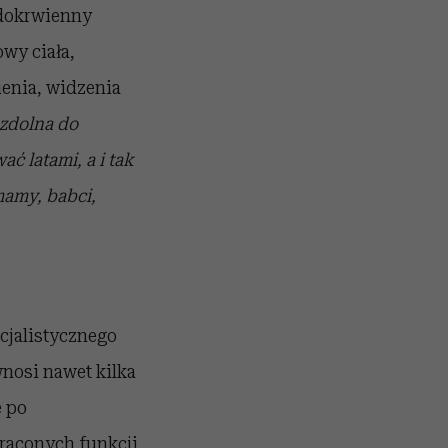
edokrwienny
wy ciała,
enia, widzenia
ezdolna do
ć latami, a i tak
mamy, babci,
ecjalistycznego
wnosi nawet kilka
e po
raconych funkcji.