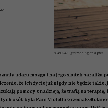
edź
 5,
przekraczają swoje granice
Wiemy, gdzie go kupić
Miller s. 5, odc. 6]
sezon jesień–zima 2
zaskakujący fawo
w seksie?
SKA
35433747 - girl reading on a pier
oznały udaru mózgu i na jego skutek paraliżu p
zenie, że ich życie już nigdy nie będzie takie, 
ukają pomocy z nadzieją, że trafią na terapię, 
z tych osób była Pani Violetta Grzesiak-Stołan
apię pulsacyjnym polem magnetycznym. Dziś jest