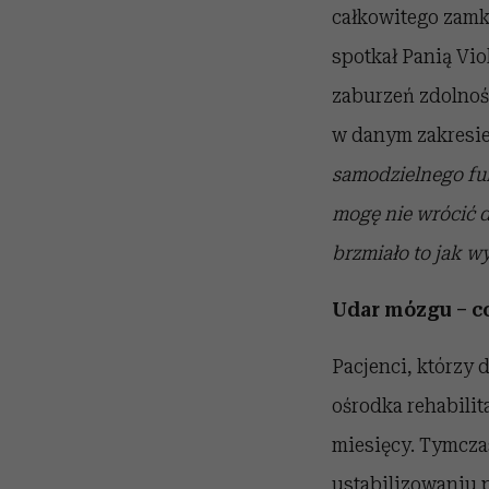
całkowitego zamk
spotkał Panią Vio
zaburzeń zdolnoś
w danym zakresie
samodzielnego fun
mogę nie wrócić 
brzmiało to jak w
Udar mózgu – c
Pacjenci, którzy 
ośrodka rehabilit
miesięcy. Tymczas
ustabilizowaniu p