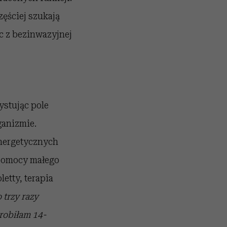
zęściej szukają
c z bezinwazyjnej
ystując pole
ganizmie.
nergetycznych
 pomocy małego
etty, terapia
 trzy razy
 robiłam 14-