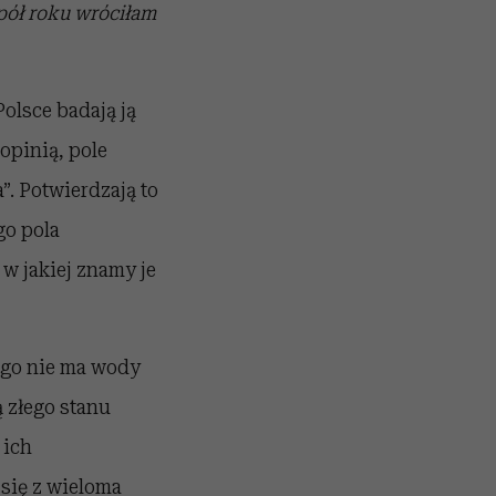
pół roku wróciłam
olsce badają ją
opinią, pole
”. Potwierdzają to
go pola
w jakiej znamy je
ego nie ma wody
 złego stanu
 ich
się z wieloma