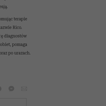
sją.
omując terapie
azwie Rico.
drę diagnostów
Kobiet, pomaga
oraz po urazach.