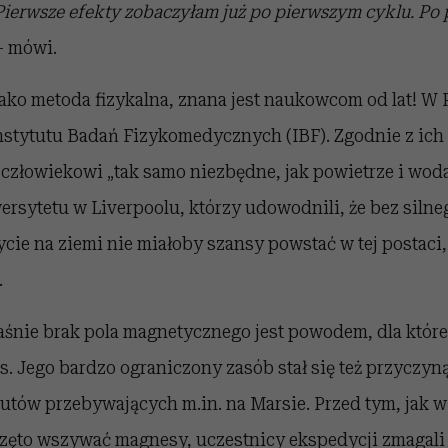
ierwsze efekty zobaczyłam już po pierwszym cyklu. Po 
 mówi.
ako metoda fizykalna, znana jest naukowcom od lat! W P
Instytutu Badań Fizykomedycznych (IBF). Zgodnie z ich 
człowiekowi „tak samo niezbędne, jak powietrze i woda
rsytetu w Liverpoolu, którzy udowodnili, że bez silne
ie na ziemi nie miałoby szansy powstać w tej postaci, 
.
łaśnie brak pola magnetycznego jest powodem, dla któr
. Jego bardzo ograniczony zasób stał się też przyczyną
tów przebywających m.in. na Marsie. Przed tym, jak w
ęto wszywać magnesy, uczestnicy ekspedycji zmagali 