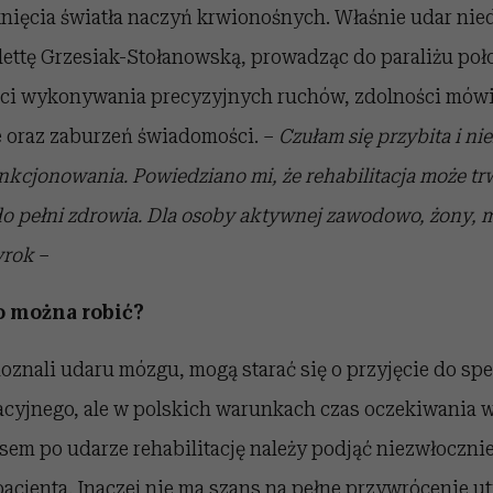
nięcia światła naczyń krwionośnych. Właśnie udar ni
lettę Grzesiak-Stołanowską, prowadząc do paraliżu poło
ci wykonywania precyzyjnych ruchów, zdolności mówi
 oraz zaburzeń świadomości. –
Czułam się przybita i ni
kcjonowania. Powiedziano mi, że rehabilitacja może trwa
do pełni zdrowia. Dla osoby aktywnej zawodowo, żony, 
yrok
–
o można robić?
doznali udaru mózgu, mogą starać się o przyjęcie do sp
acyjnego, ale w polskich warunkach czas oczekiwania 
em po udarze rehabilitację należy podjąć niezwłoczni
acjenta. Inaczej nie ma szans na pełne przywrócenie ut