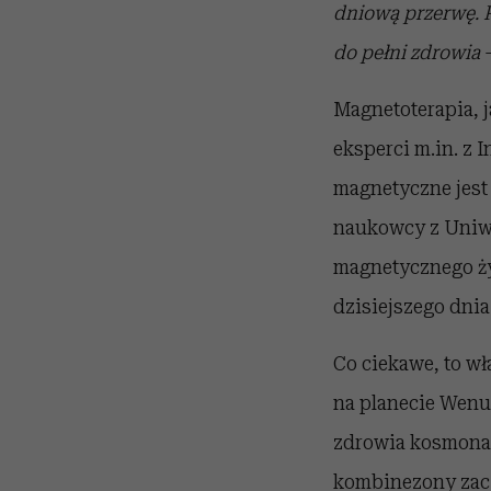
dniową przerwę. P
do pełni zdrowia
–
Magnetoterapia, j
eksperci m.in. z 
magnetyczne jest 
naukowcy z Uniwe
magnetycznego życ
dzisiejszego dnia
Co ciekawe, to w
na planecie Wenus
zdrowia kosmonau
kombinezony zacz