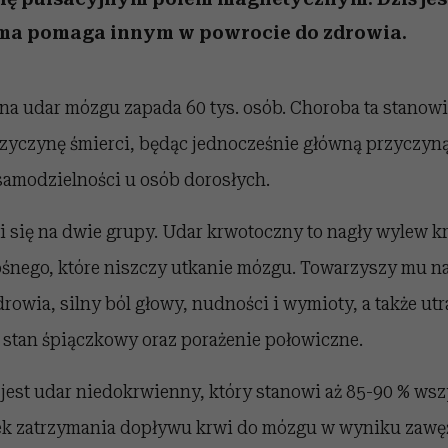
ama pomaga innym w powrocie do zdrowia.
na udar mózgu zapada 60 tys. osób. Choroba ta stanowi 
rzyczynę śmierci, będąc jednocześnie główną przyczyn
 samodzielności u osób dorosłych.
 się na dwie grupy. Udar krwotoczny to nagły wylew k
śnego, które niszczy utkanie mózgu. Towarzyszy mu n
rowia, silny ból głowy, nudności i wymioty, a także ut
 stan śpiączkowy oraz porażenie połowiczne.
jest udar niedokrwienny, który stanowi aż 85-90 % wsz
ek zatrzymania dopływu krwi do mózgu w wyniku zawę