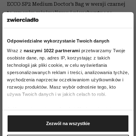
ECCO SP2 Medium Doctor’s Bag w wersji czarnej
to synonim minimalizmu i nieuchwytnego
określenia cool, niezależnie od tego jak
zdecydujesz się ją nosić – na ramieniu albo w
dłoni jako kopertówkę oversize. Ręcznie
Odpowiedzialne wykorzystanie Twoich danych
doszywane uchwyty są barwione metodą
Wraz z
naszymi 1022 partnerami
przetwarzamy Twoje
przyjazną dla środowiska. Kontrastująca z nimi,
osobiste dane, np. adres IP, korzystając z takich
technologii jak pliki cookie, w celu wyświetlania
delikatna tłoczona skóra na zewnątrz i w środku
spersonalizowanych reklam i treści, analizowania tychże,
torebki sprawia, że jej unikalna forma nabiera
wychodzenia naprzeciw oczekiwaniom użytkowników i
eleganckiego i niewymuszonego charakteru.
rozwoju produktów. Masz wybór odnośnie tego, kto
Połączenie klasycznego wzornictwa z
używa Twoich danych i w jakich celach to robi.
zaskakująco miękką skórą ECCO Camelia to cechy
Jeśli wyrazisz na to zgodę, chcielibyśmy również:
wyróżniające czarną torebkę ECCO ISAN
Gromadzić dane dotyczące Twojej lokalizacji
Crossbody i jej mniejszą wersję ECCO ISAN Small
Zezwól na wszystkie
geograficznej z dokładnością nawet do kilku metrów
Crossbody, obie dostępne w kolorze głębokiego
Identyfikować Twoje urządzenie, aktywnie