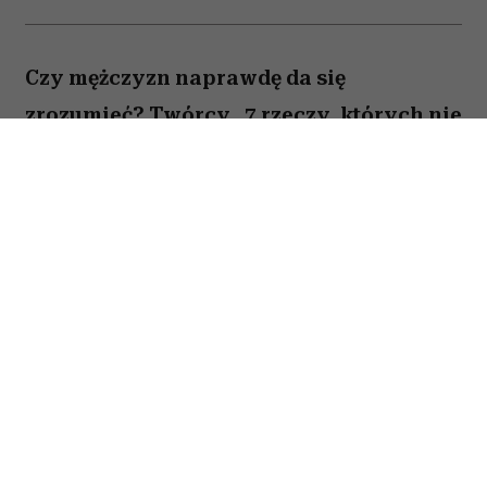
Czy mężczyzn naprawdę da się
zrozumieć? Twórcy „7 rzeczy, których nie
wiecie o facetach” z przymrużeniem oka
próbują odpowiedzieć na to pytanie,
opowiadając o miłości, przyjaźni i
codziennych problemach kilku
bohaterów. Film Kingi Lewińskiej to
lekka komedia romantyczna, która łączy
humor z historiami o relacjach,
życiowych wyborach i poszukiwaniu
szczęścia.