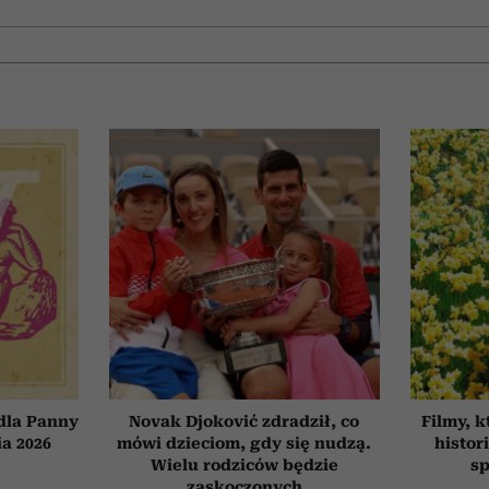
dla Panny
Novak Djoković zdradził, co
Filmy, k
ia 2026
mówi dzieciom, gdy się nudzą.
histor
Wielu rodziców będzie
sp
zaskoczonych