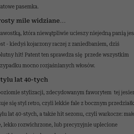
natowe pasemka.
osty mile widziane…
awostką, która niewątpliwie ucieszy niejedną panią jes
st - kiedyś kojarzony raczej z zaniedbaniem, dziś
lutny hit! Patent ten sprawdza się przede wszystkim
zypadku mocno rozjaśnianych włosów.
tylu lat 40-tych
oziomie stylizacji, zdecydowanym faworytem tej jesie
uje się styl retro, czyli lekkie fale z bocznym przedział
ylu lat 40-stych, a także hit sezonu, czyli warkocze: mał
, lekko rozwichrzone, lub precyzyjnie uplecione