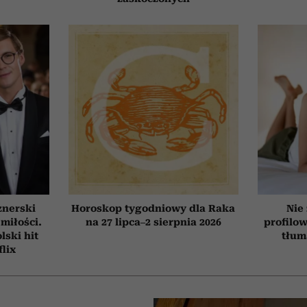
znerski
Horoskop tygodniowy dla Raka
Nie
 miłości.
na 27 lipca–2 sierpnia 2026
profilo
ski hit
tłum
flix