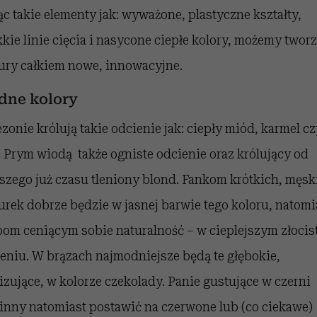
ąc takie elementy jak: wyważone, plastyczne kształty,
kie linie cięcia i nasycone ciepłe kolory, możemy twor
ury całkiem nowe, innowacyjne.
dne kolory
zonie królują takie odcienie jak: ciepły miód, karmel cz
i. Prym wiodą także ogniste odcienie oraz królujący od
szego już czasu tleniony blond. Fankom krótkich, męsk
urek dobrze będzie w jasnej barwie tego koloru, natomi
om ceniącym sobie naturalność – w cieplejszym złoci
eniu. W brązach najmodniejsze będą te głębokie,
izujące, w kolorze czekolady. Panie gustujące w czerni
nny natomiast postawić na czerwone lub (co ciekawe)