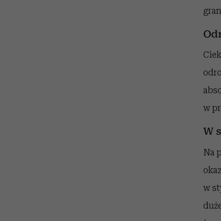
gra
Odr
Ciek
odro
abso
w pr
W s
Na p
okaz
w st
duże