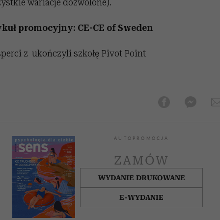
ystkie wariacje dozwolone).
ykuł promocyjny: CE-CE of Sweden
perci z ukończyli szkołę Pivot Point
AUTOPROMOCJA
ZAMÓW
WYDANIE DRUKOWANE
E-WYDANIE