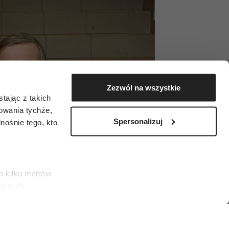
Zezwól na wszystkie
tając z takich
zowania tychże,
Spersonalizuj
ośnie tego, kto
o kilku metrów
 danych
łasne
ać swoją zgodę w