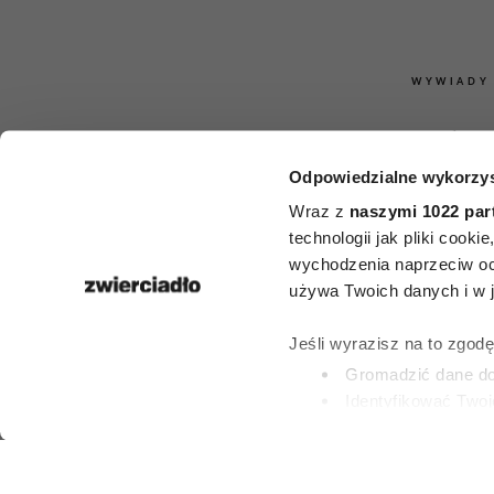
WYWIADY
„Koty nigdy 
Odpowiedzialne wykorzys
się w tej sp
Wraz z
naszymi 1022 par
Rozmowa o
technologii jak pliki cook
wychodzenia naprzeciw oc
Zbigniewie M
używa Twoich danych i w ja
w 75. roczni
Jeśli wyrazisz na to zgod
Gromadzić dane dot
urodz
Identyfikować Twoj
(fingerprinting, czyli 
Dowiedz się więcej odnośn
KONRAD WOJTY
preferencje w
sekcji szc