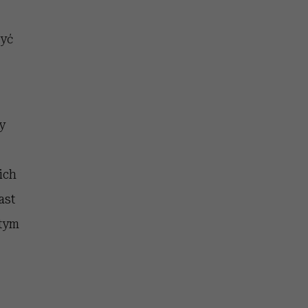
zyć
y
ich
ast
stym