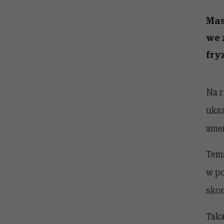
kawę z Kasią Miller”, s.
girls”
odc. 7]
Mas
we 
fry
Na r
ukaz
amer
Tema
w po
skom
Taka