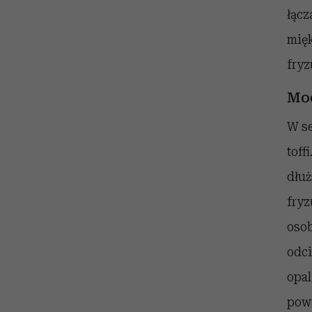
łącz
mięk
fryz
Mo
W se
toff
dłuż
fryz
osob
odci
opal
powi