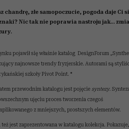
 5,
kwestie, o których wciąż
skutki dla związku i dla
Miller s. 5, odc. 6]
Raport Lyst ujaw
boimy się mówić
partnerki
najbardziej pożąd
z chandrę, złe samopoczucie, pogoda daje Ci s
ubrania i marki se
znaki? Nic tak nie poprawia nastroju jak… zmi
zury.
ynku pojawił się właśnie katalog DesignForum „Synthe
ujący najnowsze trendy fryzjerskie. Autorami są styliś
ykańskiej szkoły Pivot Point. *
tem przewodnim katalogu jest pojęcie
syntezy
. Syntez
wszechnym ujęciu proces tworzenia czegoś
plikowanego z mniejszych, prostszych elementów.
 też jest zaprezentowana w katalogu kolekcja. Pokazuje,