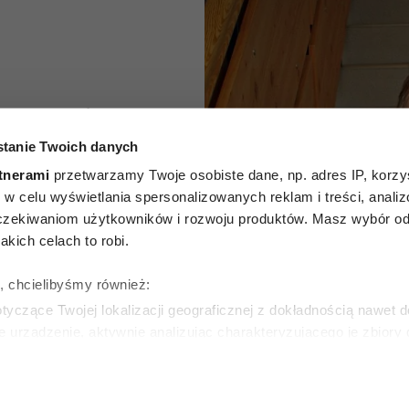
nie mylą
tanie Twoich danych
rawie”.
tnerami
przetwarzamy Twoje osobiste dane, np. adres IP, korzys
 prof.
ie, w celu wyświetlania spersonalizowanych reklam i treści, anali
zekiwaniom użytkowników i rozwoju produktów. Masz wybór odn
ikołejce
kich celach to robi.
cę jego
ę, chcielibyśmy również:
yczące Twojej lokalizacji geograficznej z dokładnością nawet d
in
e urządzenie, aktywnie analizując charakteryzującego je zbiory
wirtualny odcisk palca)
ie tego, jak Twoje osobiste dane są przetwarzane oraz ustaw w
ŁA
zegółów
. W Deklaracji plików cookie możesz zmienić lub wycof