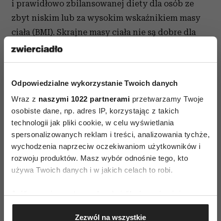
i prawidłowo zbilansowanej diety dla osób ze
zbyt niskim lub za wysokim wskaźnikiem masy
ciała (BMI). Skrajne masy ciała nie są dobre dla
płodności. Ryzyko niepłodności jest wyższe
u osób z nadwagą, otyłością oraz niedowagą,
poprzez wpływ na różne etapy procesu
Odpowiedzialne wykorzystanie Twoich danych
rozrodczego, głównie na gospodarkę
Wraz z
naszymi 1022 partnerami
przetwarzamy Twoje
hormonalną. Z drugiej strony regulacja masy
osobiste dane, np. adres IP, korzystając z takich
ciała stymuluje płodność, co jest jedną ze
technologii jak pliki cookie, w celu wyświetlania
strategii działań dietetyka przy wspomaganiu
spersonalizowanych reklam i treści, analizowania tychże,
płodności i funkcji rozrodczych. Najlepiej, jeśli
wychodzenia naprzeciw oczekiwaniom użytkowników i
rozwoju produktów. Masz wybór odnośnie tego, kto
zmiany masy ciała są stopniowe i pod kontrolą,
używa Twoich danych i w jakich celach to robi.
gwałtowne odchudzanie, stosowanie zbyt
niskoenergetycznych diet „cud” nie sprzyjają
Jeśli wyrazisz na to zgodę, chcielibyśmy również:
płodności. Jaki jest cel? Optimum dla płodności
Gromadzić dane dotyczące Twojej lokalizacji
to BMI pomiędzy 20 a 24. Łatwo to wyliczyć –
Zezwól na wszystkie
geograficznej z dokładnością nawet do kilku metrów