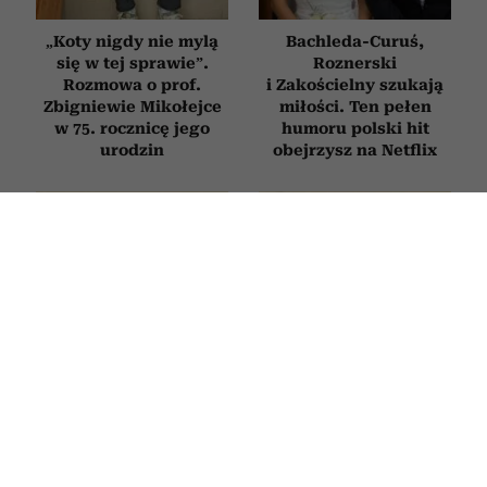
„Koty nigdy nie mylą
Bachleda-Curuś,
się w tej sprawie”.
Roznerski
Rozmowa o prof.
i Zakościelny szukają
Zbigniewie Mikołejce
miłości. Ten pełen
w 75. rocznicę jego
humoru polski hit
urodzin
obejrzysz na Netflix
Horoskop tygodniowy
Horoskop tygodniowy
dla Raka na 27 lipca–2
dla Panny na 27 lipca–2
sierpnia 2026
sierpnia 2026