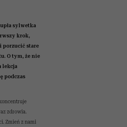
zupła sylwetka
rwszy krok,
 porzucić stare
u. O tym, że nie
 lekcja
ię podczas
koncentruje
raz zdrowia.
ci. Zmień z nami