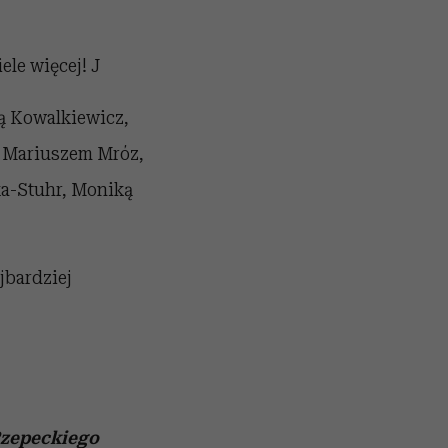
ele więcej! J
ą Kowalkiewicz,
, Mariuszem Mróz,
ka-Stuhr, Moniką
jbardziej
Rzepeckiego