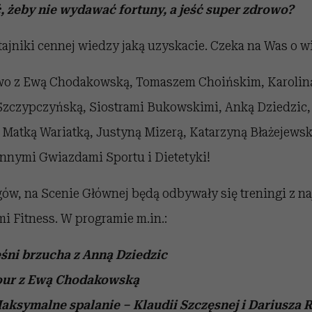
, żeby nie wydawać fortuny, a jeść super zdrowo?
 tajniki cennej wiedzy jaką uzyskacie. Czeka na Was o wi
ywo z Ewą Chodakowską, Tomaszem Choińskim, Karolin
 Szczypczyńską, Siostrami Bukowskimi, Anką Dziedzic
t Matką Wariatką, Justyną Mizerą, Katarzyną Błażejews
nnymi Gwiazdami Sportu i Dietetyki!
ów, na Scenie Głównej będą odbywały się treningi z na
i Fitness. W programie m.in.:
śni brzucha z Anną Dziedzic
Tour z Ewą Chodakowską
aksymalne spalanie – Klaudii Szczęsnej i Dariusza 