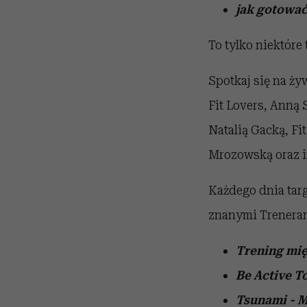
jak gotować
To tylko niektóre
Spotkaj się na ż
Fit Lovers, Anną
Natalią Gacką, Fi
Mrozowską oraz i
Każdego dnia targ
znanymi Treneram
Trening mię
Be Active 
Tsunami - M