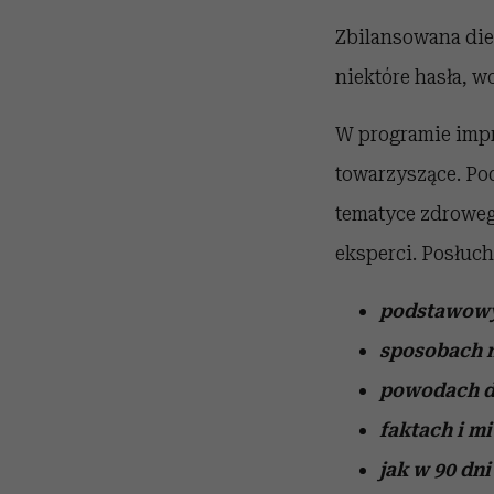
Zbilansowana diet
niektóre hasła, w
W programie impr
towarzyszące. P
tematyce zdrowego
eksperci. Posłuc
podstawowy
sposobach n
powodach dl
faktach i m
jak w 90 dn