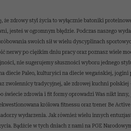
ię, że zdrowy styl życia to wyłącznie batoniki proteino
wni, jesteś w ogromnym błędzie. Podczas naszego wyda
próbowania swoich sił w wielu dyscyplinach sportowyc
ić nerwy po ciężkim dniu pracy oraz poznasz wiele mod
ności, nie sugerujemy słuszności wyboru jednego sty
 na diecie Paleo, kulturyści na diecie wegańskiej, jogin
az zwolennicy tradycyjnej, ale zdrowej kuchni polskiej
 po świecie zdrowia i fit formy oprowadzi Was nikt inny,
kwestionowana królowa fitnessu oraz trener Be Activ
adorzy wydarzenia. Jak również wielu innych entuzjas
życia. Bądźcie w tych dniach z nami na PGE Narodowym!