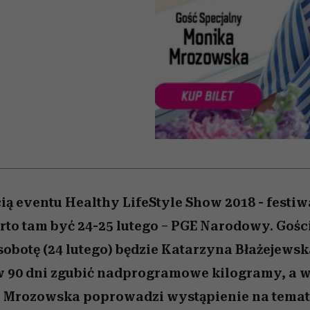
iąż
 5,
skutki dla związku i dla
Miller s. 5, odc. 6]
skuteczne
Raport Lyst ujaw
partnerki
najbardziej pożąd
ubrania i marki se
ią eventu Healthy LifeStyle Show 2018 - festi
arto tam być 24-25 lutego – PGE Narodowy. Goś
obotę (24 lutego) będzie Katarzyna Błażejewsk
 90 dni zgubić nadprogramowe kilogramy, a w 
a Mrozowska poprowadzi wystąpienie na tema