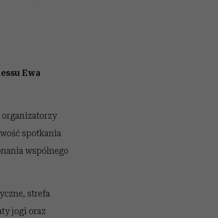
nessu Ewa
 organizatorzy
liwość spotkania
onania wspólnego
yczne, strefa
ty jogi oraz