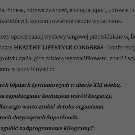
a, fitness, zdrowa żywność, ekologia, sport, zdrowie i 
okół których koncentrować się będzie wydarzenie.
ezy oprócz samej wystawy targowej przewidziane są l
odczas
HEALTHY LIFESTYLE CONGRESS
- konferencj
 stylu życia, głos zabiorą wykwalifikowani, znani i wy
hamy między innymi o:
ch błędach żywieniowych w diecie XXI wieku,
a zapobieganie kontuzjom wśród biegaczy,
aczego warto zrobić detoks organizmu,
itach dotyczących SuperFoods,
i zgubić nadprogramowe kilogramy?