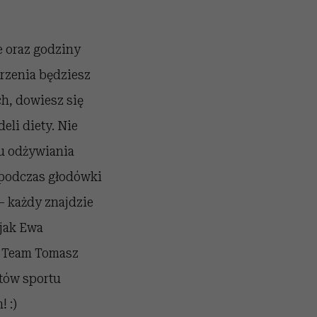
we oraz godziny
rzenia będziesz
h, dowiesz się
eli diety. Nie
lu odżywiania
i podczas głodówki
 – każdy znajdzie
 jak Ewa
e Team Tomasz
tów sportu
 :)