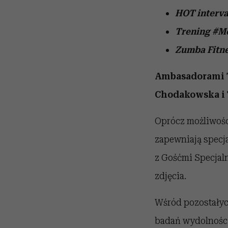
HOT interva
Trening #M
Zumba Fitne
Ambasadorami T
Chodakowska i T
Oprócz możliwośc
zapewniają specja
z Gośćmi Specjal
zdjęcia.
Wśród pozostałych
badań wydolnościo