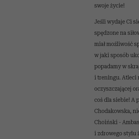
swoje życie!
Jeśli wydaje Ci s
spędzone na siło
miał możliwość s
w jaki sposób uko
popadamy w skraj
i treningu. Atleci
oczyszczającej or
coś dla siebie! A
Chodakowska, nie
Choiński - Ambas
i zdrowego stylu 