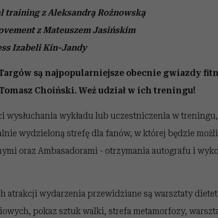
l training z Aleksandrą Rożnowską
ovement z Mateuszem Jasińskim
ss Izabeli Kin-Jandy
argów są najpopularniejsze obecnie gwiazdy fit
omasz Choiński. Weź udział w ich treningu!
i wysłuchania wykładu lub uczestniczenia w treningu,
lnie wydzieloną strefę dla fanów, w której będzie moż
nymi oraz Ambasadorami - otrzymania autografu i wyk
 atrakcji wydarzenia przewidziane są warsztaty dietet
wych, pokaz sztuk walki, strefa metamorfozy, warszta