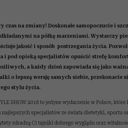
ry czas na zmiany! Doskonałe samopoczucie i szc
odkładanymi na półkę marzeniami. Wystarczy pie
ściuje jakość i sposób postrzegania życia. Pozwoli
 i pod opieką specjalistów opuścić strefę komfort
żliwych, a każdy dzień zapowiada się jako ważna
lki o lepszą wersję samych siebie, przekonacie s
ego stylu życia.
LE SHOW 2018 to jedyne wydarzenie w Polsce, które 
najlepszych specjalistów ze świata dietetyki, sportu o
tety zdradzą Ci tajniki dobrego wyglądu oraz witalnoś