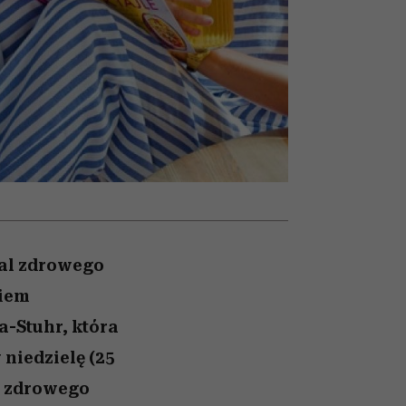
nił
relację z pieniędzmi
sposoby
ane
zonu
wal zdrowego
ciem
a-Stuhr, która
niedzielę (25
t zdrowego