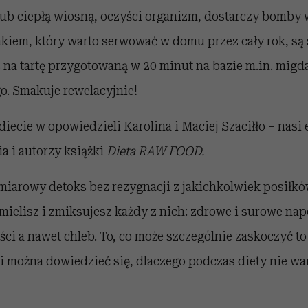
 lub ciepłą wiosną, oczyści organizm, dostarczy bomby
akiem, który warto serwować w domu przez cały rok, są
 na tartę przygotowaną w 20 minut na bazie m.in. migd
o. Smakuje rewelacyjnie!
diecie w opowiedzieli Karolina i Maciej Szaciłło – nasi
a i autorzy książki
Dieta RAW FOOD.
iarowy detoks bez rezygnacji z jakichkolwiek posiłków
zmielisz i zmiksujesz każdy z nich: zdrowe i surowe nap
ci a nawet chleb. To, co może szczególnie zaskoczyć to
ki można dowiedzieć się, dlaczego podczas diety nie w