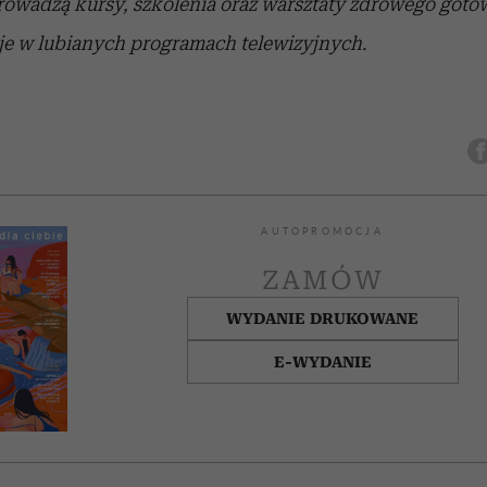
rowadzą kursy, szkolenia oraz warsztaty zdrowego gotow
uje w lubianych programach telewizyjnych.
AUTOPROMOCJA
ZAMÓW
WYDANIE DRUKOWANE
E-WYDANIE