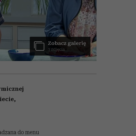
nił
skutki dla związku i dla
humoru historii
ane
partnerki
zonu
Zobacz galerię
3 zdjęcia
rmicznej
iecie,
wadzana do menu