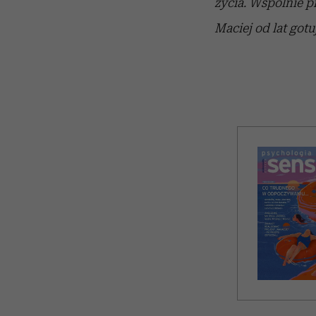
życia. Wspólnie p
Maciej od lat got