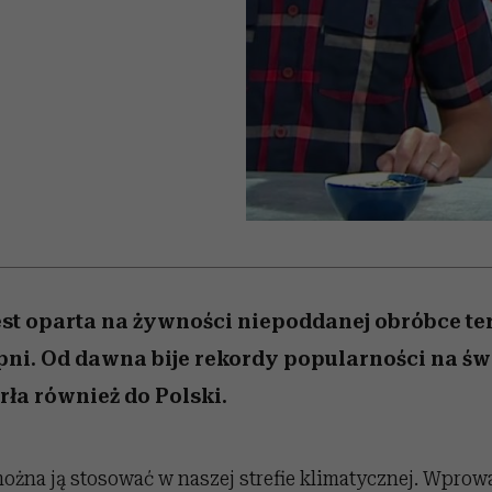
 5,
zupełny brak ogłady
pierwszy zwiastun
Miller s. 5, odc. 6]
Raport Lyst ujaw
ie
najbardziej pożąd
ubrania i marki se
est oparta na żywności niepoddanej obróbce te
pni. Od dawna bije rekordy popularności na św
ła również do Polski.
żna ją stosować w naszej strefie klimatycznej. Wpro