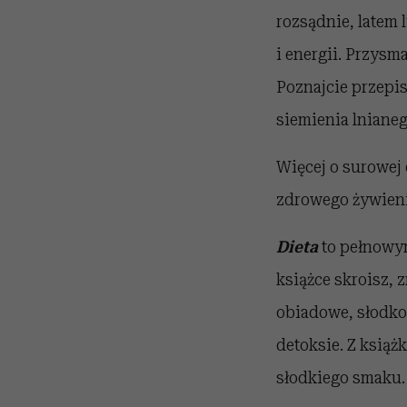
rozsądnie, latem
i energii. Przysm
Poznajcie przepis
siemienia lnianeg
Więcej o surowej 
zdrowego żywieni
Dieta
to pełnowym
książce skroisz, 
obiadowe, słodkoś
detoksie. Z książ
słodkiego smaku.