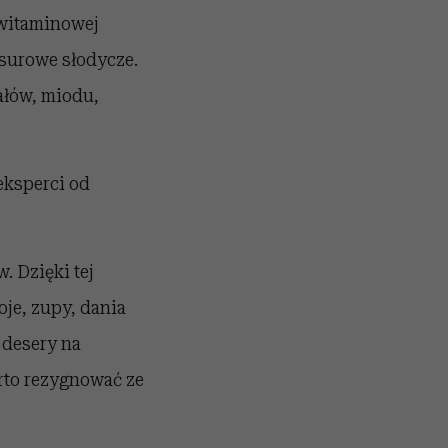
 witaminowej
 surowe słodycze.
ałów, miodu,
 eksperci od
. Dzięki tej
oje, zupy, dania
 desery na
arto rezygnować ze