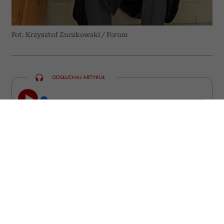
Fot. Krzysztof Zuczkowski / Forum
ODSŁUCHAJ ARTYKUŁ
00:00
23:47
„Zwierzę jest kimś, a nie czymś” –
powtarzał prof. Zbigniew Mikołejko. Dwa
lata po jego śmierci i tuż przed 75.
rocznicą urodzin filozofa i historyka