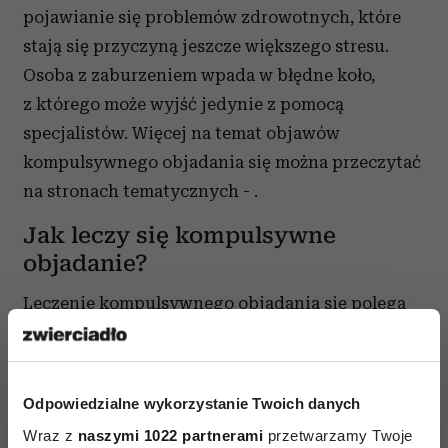
pojawianie się problemów zdrowotnych, które
stają się przyczyną jeszcze większego stresu.
Osoba z zaburzeniem wpada w błędne koło,
z którego może wyjść jedynie z pomocą
specjalistów. Więcej na temat objawów
kompulsywnego objadania się można przeczytać
na stronach tematycznych - .
Jak leczy się kompulsywne
objadanie?
Leczenie kompulsywnego objadania się polega
przede wszystkim na psychoterapii, podczas
której osoba z zaburzeniami odżywiania poznaje
przyczyny swojego zachowania i uczy się
Odpowiedzialne wykorzystanie Twoich danych
panowania nad emocjami. Terapeuci wskazują,
Wraz z
naszymi 1022 partnerami
przetwarzamy Twoje