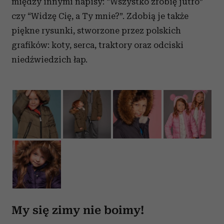
między innymi napisy: “Wszystko zrobię jutro”
czy “Widzę Cię, a Ty mnie?”. Zdobią je także
piękne rysunki, stworzone przez polskich
grafików: koty, serca, traktory oraz odciski
niedźwiedzich łap.
My się zimy nie boimy!