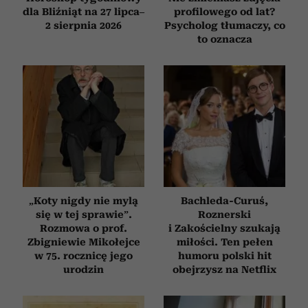
dla Bliźniąt na 27 lipca–
profilowego od lat?
2 sierpnia 2026
Psycholog tłumaczy, co
to oznacza
„Koty nigdy nie mylą
Bachleda-Curuś,
się w tej sprawie”.
Roznerski
Rozmowa o prof.
i Zakościelny szukają
Zbigniewie Mikołejce
miłości. Ten pełen
w 75. rocznicę jego
humoru polski hit
urodzin
obejrzysz na Netflix