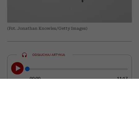
(Fot. Jonathan Knowles/Getty Images)
ODSŁUCHAJ ARTYKUŁ
00:00
11:17
Nie zawsze łatwo zauważyć moment, w
którym partner przestaje kochać. Zwykle
nie dzieje się to z dnia na dzień. Częściej