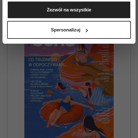
Gromadzić dane dotyczące Twojej lokalizacji
Zezwól na wszystkie
geograficznej z dokładnością nawet do kilku metrów
Identyfikować Twoje urządzenie, aktywnie
AUTOPROMOCJA
analizując charakteryzującego je zbiory danych
Spersonalizuj
(fingerprinting, czyli wirtualny odcisk palca)
Dowiedz się więcej odnośnie tego, jak Twoje osobiste
dane są przetwarzane oraz ustaw własne preferencje w
sekcji szczegółów
. W Deklaracji plików cookie możesz
zmienić lub wycofać swoją zgodę w dowolnej chwili.
Wykorzystujemy pliki cookie do spersonalizowania treści
i reklam, aby oferować funkcje społecznościowe i
analizować ruch w naszej witrynie. Informacje o tym, jak
korzystasz z naszej witryny, udostępniamy partnerom
społecznościowym, reklamowym i analitycznym.
Partnerzy mogą połączyć te informacje z innymi danymi
otrzymanymi od Ciebie lub uzyskanymi podczas
korzystania z ich usług.