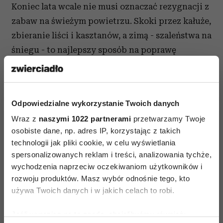
Koniec lata wcale nie musi oznaczać rezygnacji z
zabaw na świeżym powietrzu. Skoki przez kałuże,
zbieranie liści i kasztanów, a zimą - szaleństwa na
śniegu - to najlepszy sposób na poprawę
humoru. Do takich “zadań specjalnych”,
niezbędne jest jednak zabezpieczenie się przed
niską temperaturą i wilgocią. Marka Endo
Odpowiedzialne wykorzystanie Twoich danych
doskonale o tym wie, dlatego tworząc najnowszą
Wraz z
naszymi 1022 partnerami
przetwarzamy Twoje
kolekcję, zadbała o to, by zapewnić najmłodszym
osobiste dane, np. adres IP, korzystając z takich
ochronę przed chłodem, komfort i pełną
technologii jak pliki cookie, w celu wyświetlania
swobodę.
spersonalizowanych reklam i treści, analizowania tychże,
wychodzenia naprzeciw oczekiwaniom użytkowników i
Więcej na:
rozwoju produktów. Masz wybór odnośnie tego, kto
używa Twoich danych i w jakich celach to robi.
Jeśli wyrazisz na to zgodę, chcielibyśmy również: