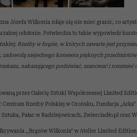
zna Józefa Wilkonia zdaje się nie mieć granic, co arty
rzalnej odsłonie. Potwierdza to także wypowiedź kura
ńskiej:
Rzeźby w brązie, w których
zawarte jest przymie
 zadowolą niejednego konesera pięknych przedmiotów, n
zekazu, nakazującego podziwiać, szanować i rozumieć o
waną przez Galerię Sztuki Współczesnej Limited Editi
: Centrum Rzeźby Polskiej w Orońsku, Fundacja „Arka” 
 Sztuka, Pałac w Radziejowicach, Zwierciadło.pl oraz 
krywania ,,Brązów Wilkonia” w Atelier Limited Edition