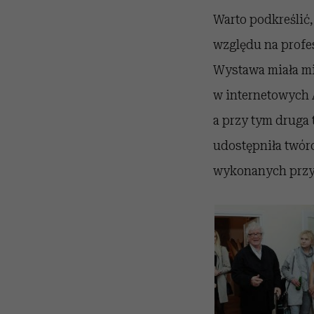
Warto podkreślić,
względu na profe
Wystawa miała mie
w internetowych A
a przy tym druga t
udostępniła twórc
wykonanych przy p