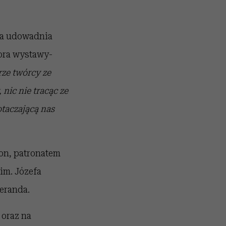
sta udowadnia
tora wystawy-
rze twórcy ze
ic nie tracąc ze
taczającą nas
on, patronatem
im. Józefa
Weranda.
 oraz na