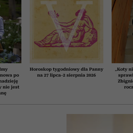
ilmy
Horoskop tygodniowy dla Panny
„Koty ni
d nowa po
na 27 lipca–2 sierpnia 2026
sprawi
 nadzieję
Zbigni
 nie jest
roc
anę