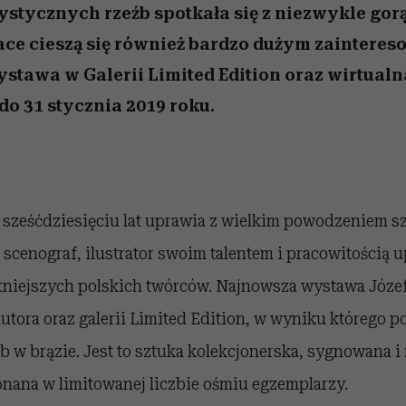
ystycznych rzeźb spotkała się z niezwykle go
ace cieszą się również bardzo dużym zaintere
stawa w Galerii Limited Edition oraz wirtual
do 31 stycznia 2019 roku.
 sześćdziesięciu lat uprawia z wielkim powodzeniem sz
, scenograf, ilustrator swoim talentem i pracowitością u
tniejszych polskich twórców. Najnowsza wystawa Józef
utora oraz galerii Limited Edition, w wyniku którego po
b w brązie. Jest to sztuka kolekcjonerska, sygnowana
onana w limitowanej liczbie ośmiu egzemplarzy.