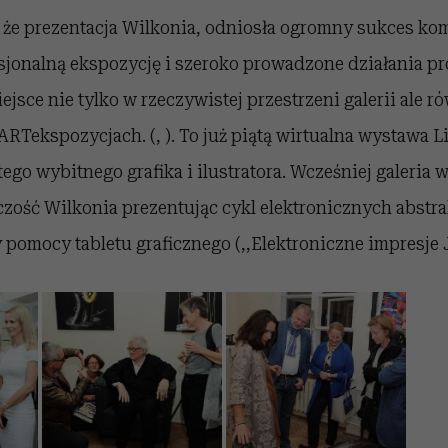
 że prezentacja Wilkonia, odniosła ogromny sukces kom
sjonalną ekspozycję i szeroko prowadzone działania p
jsce nie tylko w rzeczywistej przestrzeni galerii ale r
RTekspozycjach. (, ). To już piątą wirtualna wystawa L
ego wybitnego grafika i ilustratora. Wcześniej galeria w
zość Wilkonia prezentując cykl elektronicznych abstrak
omocy tabletu graficznego (,,Elektroniczne impresje J