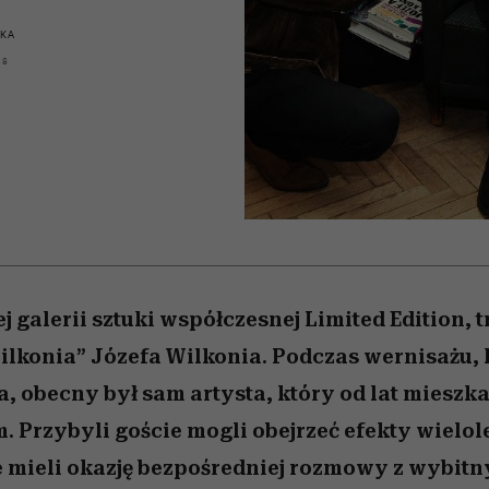
 5,
ć
sezon jesień–zima 2026/27
to dla nich zarwiesz noc
zupełny brak ogłady
Miller s. 5, odc. 6]
Auschwitz
artystkę
girls”
SKA
18
 galerii sztuki współczesnej Limited Edition,
Wilkonia” Józefa Wilkonia. Podczas wernisażu, 
, obecny był sam artysta, który od lat mieszka
. Przybyli goście mogli obejrzeć efekty wielol
że mieli okazję bezpośredniej rozmowy z wybit