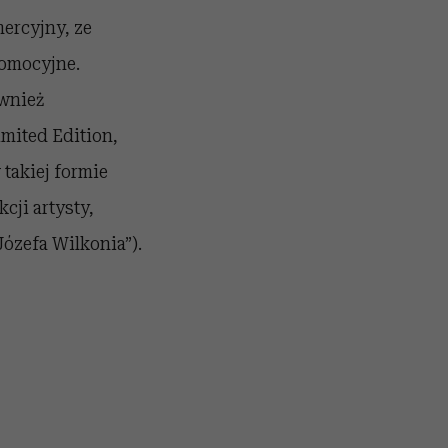
ercyjny, ze
romocyjne.
ównież
imited Edition,
 takiej formie
cji artysty,
ózefa Wilkonia”).