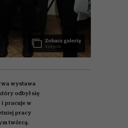
wśród najchętniej
oglądanych na Netflixie
Zobacz galerię
4 zdjęcia
 trwa wystawa
który odbył się
 i pracuje w
etniej pracy
nym twórcą.