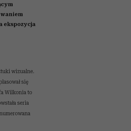
rącym
sowaniem
na ekspozycja
tuki wizualne.
plasował się
a Wilkonia to
wstała seria
 i numerowana