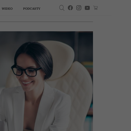
WIDEO
PODCASTY
A
PSYCHOLOGIA
STYL ŻYCIA
SPOTKANIA
PODCASTY
KSIĄŻKI
WŁOSY
WIDEO
MODA
kiedy
„Jeśli masz tendencję do
Doktor
zgadzania się, mała pauza
obala
zrobi dużą różnicę”. Halina
ości |
Piasecka o tym, że pik
, gdzie
wywać
la 50-
Kasią
eszy.
bka:
ane
Twoja wakacyjna lista lektur
Edyta Bartosiewicz zniknęła
Już nie niebieskie, białe ani
Te kolory włosów wyszły z
Dlaczego wciąż brakuje ci
Cytaty o ludziach, którzy
„Przerwa na kawę z Kasią
. 4
emocji trwa tylko 90 sekund,
glądasz
 5: Jak
ąć od
tkiem
? Ta
tóre
a
u szczytu popularności. Jej
Miller”, sezon 5, odc. 4: Czy
obgadują. Te celne słowa
mody w 2026 roku. Tych
mówi o tobie więcej, niż
czarne. Dżinsy w tych
pieniędzy? Mentorka
reszta nam „się wydaje” |
ciebie
znym
apka
nie
je
ie
kolorach będą niezastąpioną
można być uzależnionym od
rozwoju finansowego radzi,
koloryzacji radzimy unikać
myślisz. Ekspert: „To mapa
historia ma drugie dno
warto zapamiętać
„Ukryte piękno” odc. 33
zwodem
iej.
ość!
ować
bazą stylizacji na jesień 2026
jak unormować swoją
twojej osobowości”
miłości?