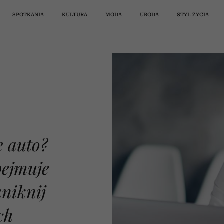
SPOTKANIA
KULTURA
MODA
URODA
STYL ŻYCIA
obacz, co obejmuje autocasco i uniknij przykrych niespodzianek
PSYCHOLOGIA
STYL ŻYCIA
SPOTKANIA
PODCASTY
WŁOSY
WIDEO
FILMY
MODA
SPOTKANI
PODCASTY
PODRÓŻE
RELACJE
SERIALE
URODA
WIDEO
MODA
e auto?
owie
„Testosteron spada o 2%
„Ludzie nie wiedzą, 
. Co
rocznie już u
zaczyna się ciąża”. 
bejmuje
a po
trzydziestolatków”. Jakie
Tadeusz Oleszczuk 
wę z
objawy oprócz tzw. triady
mity dotyczące płodn
m na
ią na
res?
sa
go
a
W 2027 roku wystąpi na PGE
Czółenka, japonki, a może
Jak przerabiać toksyczne
Filmy, które zmieniają
Cienkie włosy od razu
Nie musi mieć torebki
Czym się kończy
7 miejsc w Chorwacji
Jak powinien zacho
Jaki kolor paznokci d
„Przerwa na kawę z 
Nikt tego nie rozgrz
Nie buty i nie tore
Uwielbiasz „Koch
uniknij
7
seksualnej zwiastują
„Jak zdrowie”, odc
rgan
 Ich
brze
nia
 ci
ża
szpilki? Havaianas podzieliła
Narodowym. Kim jest Karol
spojrzenie na tematy tabu.
nadopiekuńczość matki
wyglądają na gęstsze.
Chanel. Prawdziwie
myśli? Kasia Miller:
kłopoty” i cały czas o
Miller”, sezon 5, odc.
wciąż można odpocz
najgorętszym doda
się mąż wobec żony
latki? Odcienie, k
Madonna – ikon
andropauzę? | „Jak zdrowie”,
zje.
ści,
 to
mą
ne
re
wobec syna? Terapeutka par
Fryzjerzy polecają te 5 cięć
G, o której w Polsce wciąż
internet premierą nowych
elegancką kobietę można
Wymyśliłam 5 kroków
Te kontrowersyjne
powtórki? Mamy dla 
się nie dać toksyc
tego lata jest... cz
popkultury, która 
jedna zasada ratu
odmładzają dłon
tłumów
ch
odc. 20
lato
ndi
 na
rozpoznać po tych 9 cechach
mówi się zaskakująco mało?
[Przerwa na kawę z Kasią
wymienia najważniejsze
produkcje poruszają
klapków
małżeństwa przed ro
drużyny koszykarsk
wspaniałą wiadom
przestaje prowok
ludziom?