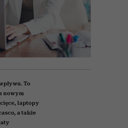
nił
relację z pieniędzmi
ane
zonu
 wpływu. To
onu nowym
ecięce, laptopy
asco, a także
łaty