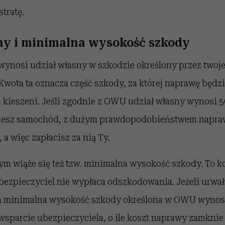
tratę.
ny i minimalna wysokość szkody
 wynosi udział własny w szkodzie określony przez twoj
Kwota ta oznacza część szkody, za której naprawę będz
j kieszeni. Jeśli zgodnie z OWU udział własny wynosi 50
ujesz samochód, z dużym prawdopodobieństwem napraw
 a więc zapłacisz za nią Ty.
ym wiąże się też tzw. minimalna wysokość szkody. To k
bezpieczyciel nie wypłaca odszkodowania. Jeżeli urwał
a minimalna wysokość szkody określona w OWU wynosi 
wsparcie ubezpieczyciela, o ile koszt naprawy zamknie 