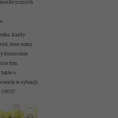
atmosferycznych
u.
rynku. Każdy
zkód, inne sumy
wy koniecznie
ncie tym
 także o
czenia w sytuacji
ąc OWU?