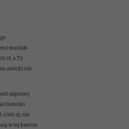
ego
iesz musiała
0 zł, a Ty
a usterki nie
oszt naprawy
aś lusterko
1000 zł, nie
się w tej kwocie.