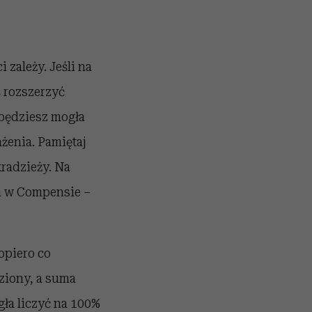
 zależy. Jeśli na
 rozszerzyć
 będziesz mogła
enia. Pamiętaj
kradzieży. Na
a w Compensie –
opiero co
dziony, a suma
gła liczyć na 100%