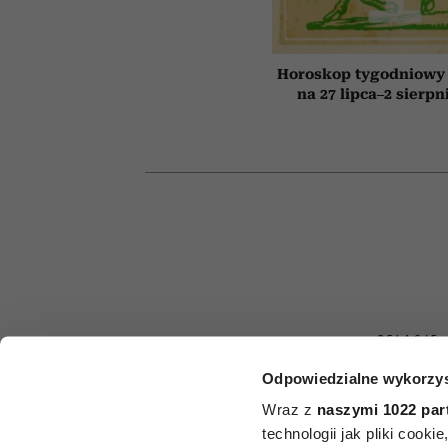
Horoskop tygodniowy 
na 27 lipca–2 sierpn
RELACJE
Odpowiedzialne wykorzys
Jak zachowu
Wraz z
naszymi 1022 par
mąż, który ni
technologii jak pliki cook