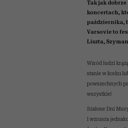
kawę z Kasią Miller”, s.
rozczarowują
Tak jak dobrze
odc. 7]
koncertach, kt
października, 
Varsovie to fe
Liszta, Szyman
Wśród ludzi krążą
stanie w korku lu
powszechnych prz
wszystkie!
Szalone Dni Muzy
i wzrusza jednako