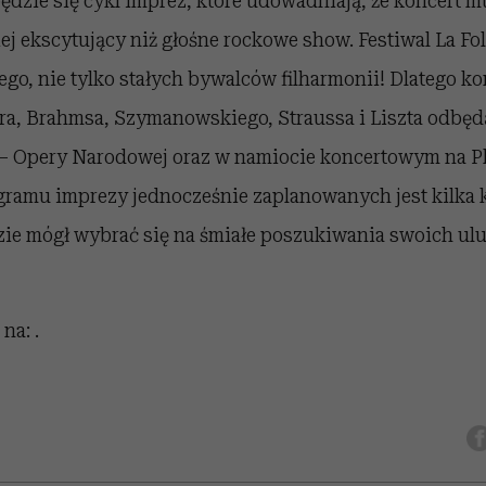
dzie się cykl imprez, które udowadniają, że koncert m
iej ekscytujący niż głośne rockowe show. Festiwal La Fo
ego, nie tylko stałych bywalców filharmonii! Dlatego ko
ra, Brahmsa, Szymanowskiego, Straussa i Liszta odbęd
 – Opery Narodowej oraz w namiocie koncertowym na P
amu imprezy jednocześnie zaplanowanych jest kilka k
ie mógł wybrać się na śmiałe poszukiwania swoich ul
na: .