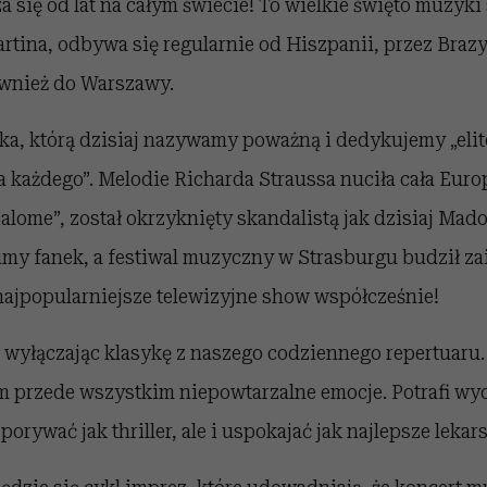
a się od lat na całym świecie! To wielkie święto muzyk
tina, odbywa się regularnie od Hiszpanii, przez Brazyl
również do Warszawy.
ka, którą dzisiaj nazywamy poważną i dedykujemy „elit
a każdego”. Melodie Richarda Straussa nuciła cała Euro
alome”, został okrzyknięty skandalistą jak dzisiaj Mad
łumy fanek, a festiwal muzyczny w Strasburgu budził z
najpopularniejsze telewizyjne show współcześnie!
, wyłączając klasykę z naszego codziennego repertuaru
 przede wszystkim niepowtarzalne emocje. Potrafi wyci
porywać jak thriller, ale i uspokajać jak najlepsze lekar