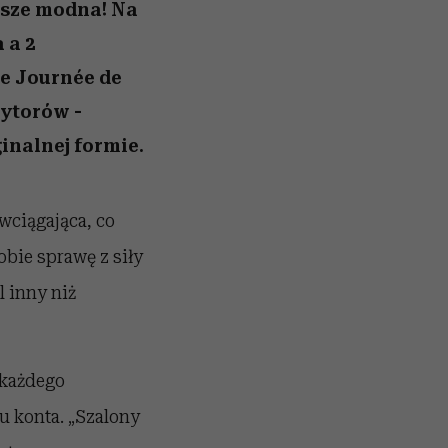
olarów
żegnają się eleganckie osoby
wsze modna! Na
 a 2
le Journée de
zytorów -
inalnej formie.
wciągająca, co
obie sprawę z siły
 inny niż
 każdego
u konta. „Szalony