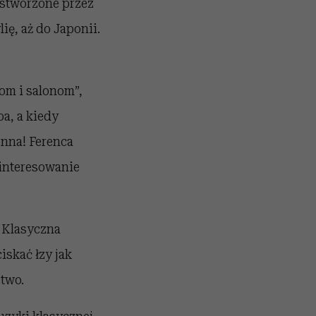
i stworzone przez
ię, aż do Japonii.
om i salonom”,
pa, a kiedy
onna! Ferenca
ainteresowanie
. Klasyczna
skać łzy jak
stwo.