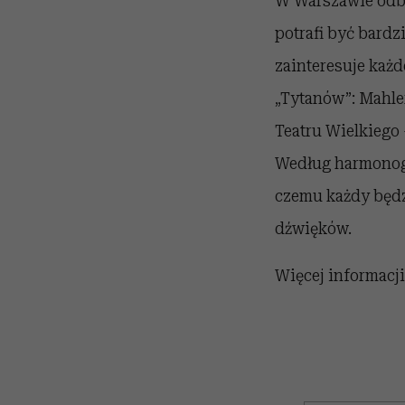
W Warszawie odbę
potrafi być bardz
zainteresuje każd
„Tytanów”: Mahle
Teatru Wielkiego
Według harmonogr
czemu każdy będz
dźwięków.
Więcej informacji 