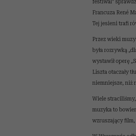
festiwal” sprawdz
Francuza René Mar
Tej jesieni trafi 
Przez wieki muzy
była rozrywką „dl
wystawił operę „S
Liszta otaczały t
niemniejsze, niż 
Wiele straciliśmy
muzyka to bowiem
wzruszający film, 