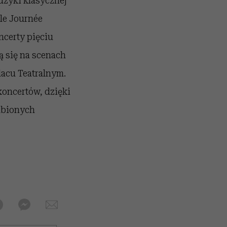
uzyki klasycznej
lle Journée
ncerty pięciu
ą się na scenach
lacu Teatralnym.
oncertów, dzięki
ubionych