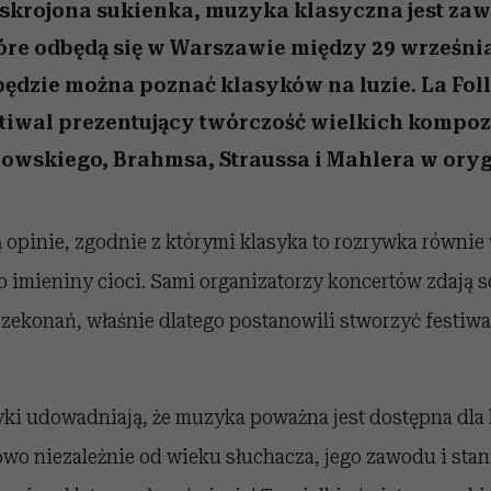
 5,
Raport Lyst ujawnił
Miller s. 5, odc. 6]
trafiła do grona
skuteczne
kosztuje to tysiące d
wśród widzów
 skrojona sukienka, muzyka klasyczna jest za
najpopularniejszych seriali
najbardziej pożądane
óre odbędą się w Warszawie między 29 września
ubrania i marki sezonu
Netflixa
będzie można poznać klasyków na luzie. La Fol
stiwal prezentujący twórczość wielkich kompo
owskiego, Brahmsa, Straussa i Mahlera w oryg
 opinie, zgodnie z którymi klasyka to rozrywka równie 
b imieniny cioci. Sami organizatorzy koncertów zdają s
ekonań, właśnie dlatego postanowili stworzyć festiwal
ki udowadniają, że muzyka poważna jest dostępna dla
wo niezależnie od wieku słuchacza, jego zawodu i stan