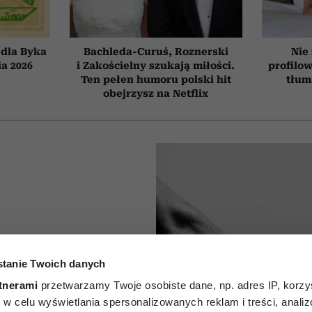
dla Byka
Bachleda-Curuś, Roznerski
Nie
ia 2026
i Zakościelny szukają miłości.
profilo
Ten pełen humoru polski hit
tłum
obejrzysz na Netflix
tanie Twoich danych
je się
tnerami
przetwarzamy Twoje osobiste dane, np. adres IP, korzys
e kocha?
ie, w celu wyświetlania spersonalizowanych reklam i treści, anali