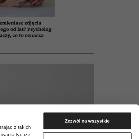
 zmieniasz zdjęcia
wego od lat? Psycholog
aczy, co to oznacza
Zezwól na wszystkie
tając z takich
zowania tychże,