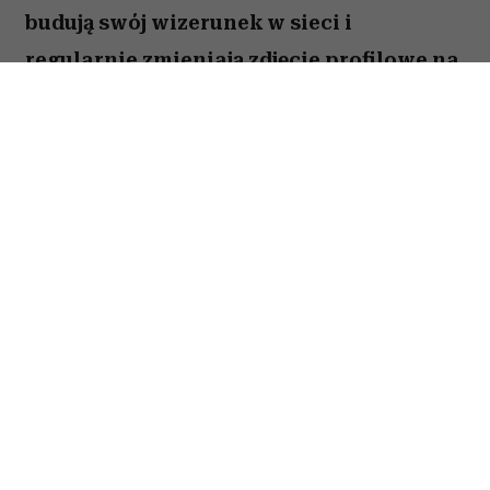
budują swój wizerunek w sieci i
regularnie zmieniają zdjęcie profilowe na
portalach społecznościowych. Ale nie
brakuje takich, którzy w internecie od lat
używają tej samej fotki – nawet gdy
zdążyli skończyć studia, założyć rodzinę i
osiwieć. Psycholożka Ruth Guest
tłumaczy, co to może o nas mówić.
Należysz do tych, którzy ostatni raz zmienili
zdjęcie profilowe na Facebooku 10 lat temu?
Wbrew pozorom osób, które zupełnie nie czują
potrzeby aktualizowania swojego wizerunku,
jest sporo. Jedna z nich zadała o to pytanie
Ruth