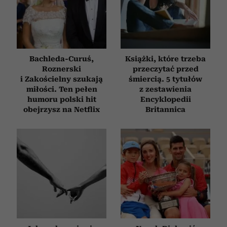
korzystasz z naszej witryny, udostępniamy partnerom
społecznościowym, reklamowym i analitycznym.
Partnerzy mogą połączyć te informacje z innymi danymi
otrzymanymi od Ciebie lub uzyskanymi podczas
korzystania z ich usług.
Bachleda-Curuś,
Książki, które trzeba
Roznerski
przeczytać przed
i Zakościelny szukają
śmiercią. 5 tytułów
miłości. Ten pełen
z zestawienia
humoru polski hit
Encyklopedii
obejrzysz na Netflix
Britannica