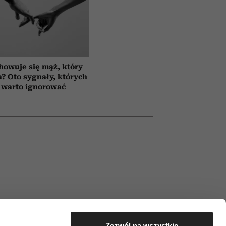
howuje się mąż, który
a? Oto sygnały, których
 warto ignorować
Zezwól na wszystkie