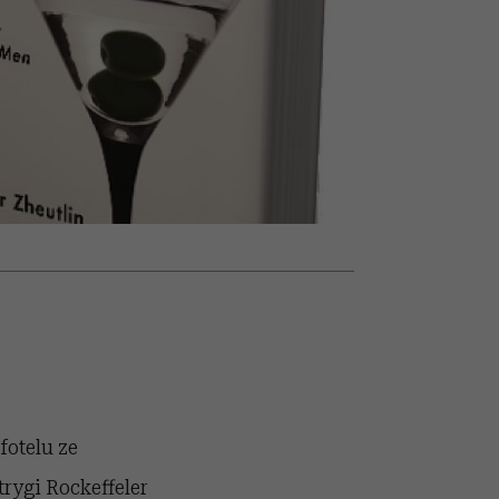
nił
relację z pieniędzmi
ane
zonu
fotelu ze
rygi Rockeffeler