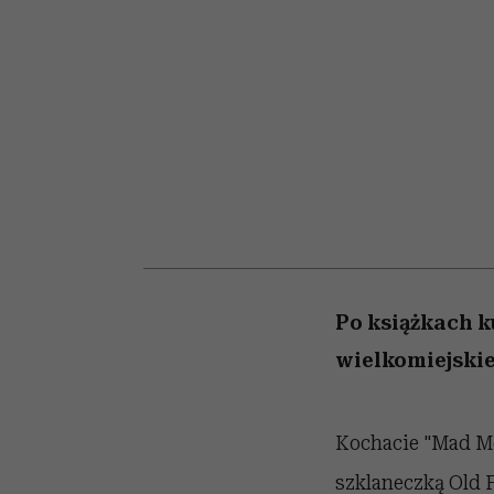
kawę z Kasią Miller”, s.
girls”
odc. 7]
Po książkach k
wielkomiejskie
Kochacie "Mad Men
szklaneczką Old F