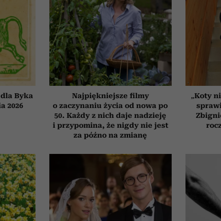
dla Byka
Najpiękniejsze filmy
„Koty ni
ia 2026
o zaczynaniu życia od nowa po
sprawi
50. Każdy z nich daje nadzieję
Zbigni
i przypomina, że nigdy nie jest
roc
za późno na zmianę