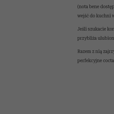
(nota bene dostęp
wejść do kuchni w
Jeśli szukacie ko
przybliża ulubion
Razem z nią zajr
perfekcyjne coctai