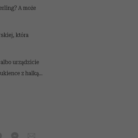
terling? A może
skiej, która
albo urządzicie
ukience z halką...