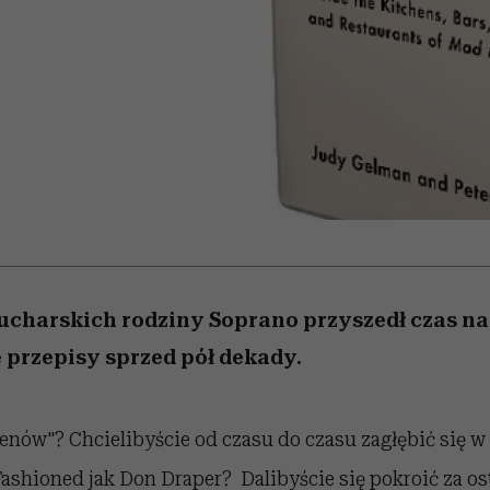
 5,
kwestie, o których wciąż
skutki dla związku i dla
Miller s. 5, odc. 6]
Raport Lyst ujaw
boimy się mówić
partnerki
najbardziej pożąd
ubrania i marki se
ucharskich rodziny Soprano przyszedł czas na
 przepisy sprzed pół dekady.
ów"? Chcielibyście od czasu do czasu zagłębić się w 
ashioned jak Don Draper? Dalibyście się pokroić za ost