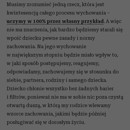
analizować ruch w naszej witrynie. Informacje o tym, jak
Musimy zrozumieć jedną rzecz, która jest
korzystasz z naszej witryny, udostępniamy partnerom
kwintesencją całego procesu wychowania –
społecznościowym, reklamowym i analitycznym.
uczymy w 100% przez własny przykład
.
A więc
Partnerzy mogą połączyć te informacje z innymi danymi
otrzymanymi od Ciebie lub uzyskanymi podczas
nie ma znaczenia, jak bardzo będziemy starali się
korzystania z ich usług.
wpoić dziecku pewne zasady i normy
zachowania. Na jego wychowanie
w największym stopniu będzie miało wpływ to,
w jaki sposób postępujemy, reagujemy,
odpowiadamy, zachowujemy się w stosunku do
siebie, partnera, rodziny i samego dziecka.
Dziecko chłonie wszystko bez żadnych barier
i filtrów, ponieważ nie ma w sobie nic poza czystą
otwartą duszą, w którą my rodzice wlewamy
wzorce zachowania, jakimi będzie później
posługiwać się w dorosłym życiu.