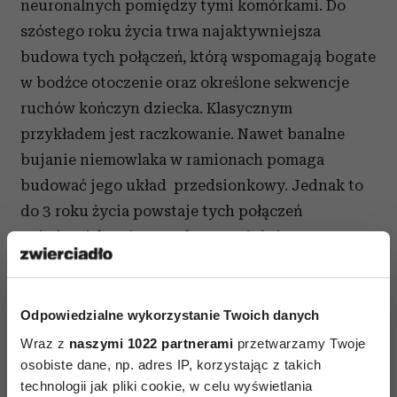
neuronalnych pomiędzy tymi komórkami. Do
szóstego roku życia trwa najaktywniejsza
budowa tych połączeń, którą wspomagają bogate
w bodźce otoczenie oraz określone sekwencje
ruchów kończyn dziecka. Klasycznym
przykładem jest raczkowanie. Nawet banalne
bujanie niemowlaka w ramionach pomaga
budować jego układ przedsionkowy. Jednak to
do 3 roku życia powstaje tych połączeń
najwięcej, bo aż 50%. Dlatego właśnie w tym
okresie dzieci chłoną wszystko jak gąbka.
5. Dzieci potrzebują od nas zaspokojenia
Odpowiedzialne wykorzystanie Twoich danych
przede wszystkim ich potrzeb emocjonalnych
Wraz z
naszymi 1022 partnerami
przetwarzamy Twoje
– miłości i bezpieczeństwa.
osobiste dane, np. adres IP, korzystając z takich
technologii jak pliki cookie, w celu wyświetlania
Jednym z najbardziej wymownych dowodów są