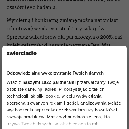
czasów tego badania.
Wymierną i konkretną zmianę można natomiast
odnotować w zakresie struktury zakupów.
Sprzedaż wibratorów dla par skoczyła o 200%, zaś
kulek gejszy (w diagramie nazwane Ben-Wa)
o 400%. Pejczy sprzedaje się o połowę więcej niż
w 2011 roku, a opasek na oczy - o 80% więcej.
Obejrzyjcie na , który przedstawia zebrane przez
Odpowiedzialne wykorzystanie Twoich danych
Lelo wnioski.
Wraz z
naszymi 1022 partnerami
przetwarzamy Twoje
osobiste dane, np. adres IP, korzystając z takich
W sumie, nieważne czy dzięki Grey'owi, czy też
technologii jak pliki cookie, w celu wyświetlania
nie, ważne, że zaczęło się coś dziać.
spersonalizowanych reklam i treści, analizowania tychże,
wychodzenia naprzeciw oczekiwaniom użytkowników i
Więcej o badaniu oraz o jakie można kupić,
rozwoju produktów. Masz wybór odnośnie tego, kto
znajdziecie na stronie
używa Twoich danych i w jakich celach to robi.