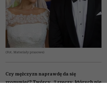
(Fot. Materiały prasowe)
Czy mężczyzn naprawdę da się
zrozumieć? Twórcy „7 rzeczy, których nie
wiecie o facetach” z przymrużeniem oka
próbują odpowiedzieć na to pytanie,
opowiadając o miłości, przyjaźni i