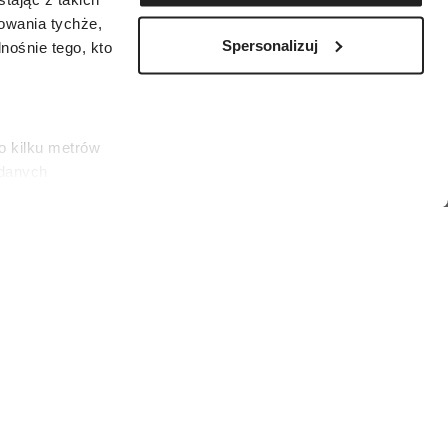
zowania tychże,
Spersonalizuj
ośnie tego, kto
o kilku metrów
 danych
łasne
ać swoją zgodę w
społecznościowe
rodzone są między 20 kwietnia a 20 maja.
dostępniamy
es)
nformacje z