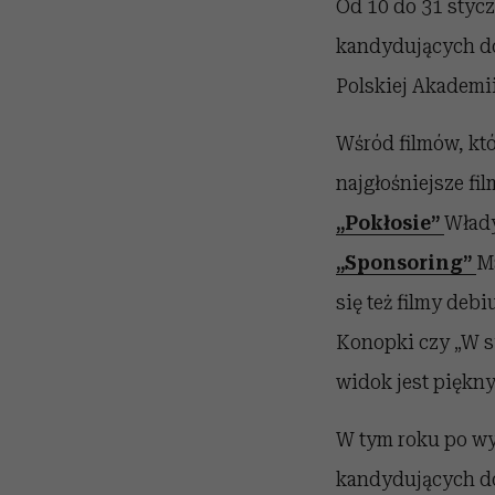
Od 10 do 31 stycz
kandydujących do
Polskiej Akademii
Wśród filmów, kt
najgłośniejsze fi
„Pokłosie”
Włady
„Sponsoring”
M
się też filmy deb
Konopki czy „W sy
widok jest piękn
W tym roku po wy
kandydujących d