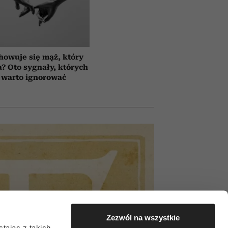
howuje się mąż, który
a? Oto sygnały, których
 warto ignorować
Zezwól na wszystkie
tając z takich