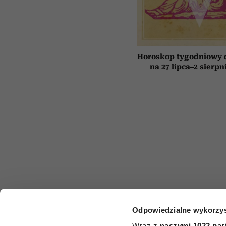
Horoskop tygodniowy 
na 27 lipca–2 sierpn
Odpowiedzialne wykorzys
HOROSKO
Wraz z
naszymi 1022 par