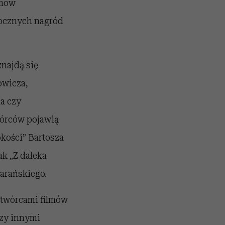
lmów
rocznych nagród
najdą się
owicza,
a czy
órców pojawią
okości” Bartosza
k „Z daleka
arańskiego.
 twórcami filmów
zy innymi