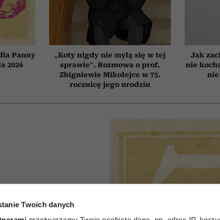
dla Panny
„Koty nigdy nie mylą się w tej
Jak zac
ia 2026
sprawie”. Rozmowa o prof.
nie koch
Zbigniewie Mikołejce w 75.
nie
rocznicę jego urodzin
tanie Twoich danych
P
tnerami
przetwarzamy Twoje osobiste dane, np. adres IP, korzys