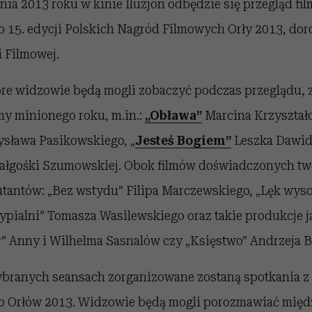
nia 2013 roku w kinie Iluzjon odbędzie się przegląd fi
 15. edycji Polskich Nagród Filmowych Orły 2013, do
 Filmowej.
óre widzowie będą mogli zobaczyć podczas przeglądu, z
lmy minionego roku, m.in.:
„Obława”
Marcina Krzyształ
sława Pasikowskiego, „
Jesteś Bogiem”
Leszka Dawid
ałgośki Szumowskiej. Obok filmów doświadczonych tw
iutantów: „Bez wstydu” Filipa Marczewskiego, „Lęk wys
pialni” Tomasza Wasilewskiego oraz takie produkcje ja
y” Anny i Wilhelma Sasnalów czy „Księstwo” Andrzeja B
branych seansach zorganizowane zostaną spotkania z
o Orłów 2013. Widzowie będą mogli porozmawiać międ