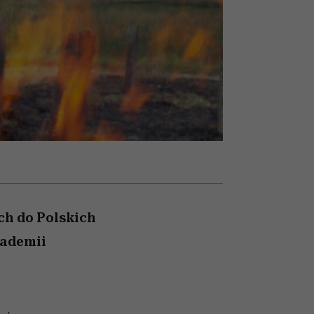
cieszy się dużą
popularnością na Netflixie
ch do Polskich
kademii