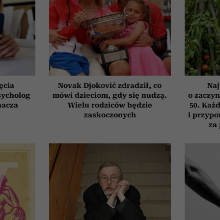
ęcia
Novak Djoković zdradził, co
Naj
sycholog
mówi dzieciom, gdy się nudzą.
o zaczyn
nacza
Wielu rodziców będzie
50. Każd
zaskoczonych
i przypo
za