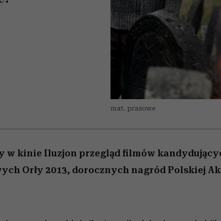
 5,
w
Raport Lyst ujawnił
Miller s. 5, odc. 6]
skuteczne
sposoby
pamięć
granicę
najbardziej pożądane
ubrania i marki sezonu
mat. prasowe
y w kinie Iluzjon przegląd filmów kandydujący
ych Orły 2013, dorocznych nagród Polskiej A