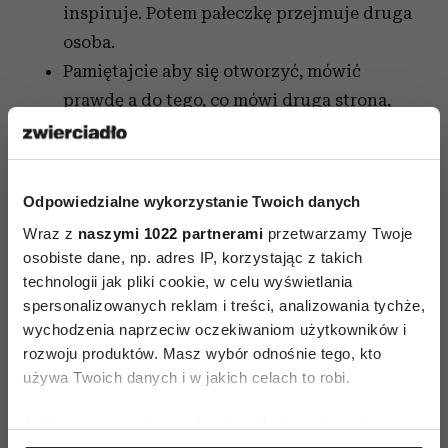
inspiruje. Potem pałeczkę przejmuje druga
osoba.
Pamiętajcie aby się otworzyć, mówić
prawdę a do tego, co mówi druga strona,
podejść z równą otwartością i
zrozumieniem.
Odpowiedzialne wykorzystanie Twoich danych
Ta otwartość powinna przynieść szybkie
rezultaty.
Wraz z
naszymi 1022 partnerami
przetwarzamy Twoje
Co zrobić, gdy partner nie widzi
osobiste dane, np. adres IP, korzystając z takich
technologii jak pliki cookie, w celu wyświetlania
problemu?
spersonalizowanych reklam i treści, analizowania tychże,
Czasem tylko jedna strona zaczyna odczuwać
wychodzenia naprzeciw oczekiwaniom użytkowników i
rozwoju produktów. Masz wybór odnośnie tego, kto
brak komfortu. Druga uważa, że wszystko jest w
używa Twoich danych i w jakich celach to robi.
najlepszym porządku. Zazwyczaj kobiety
szybciej reagują na obniżenie jakości relacji.
Jeśli wyrazisz na to zgodę, chcielibyśmy również:
Pojawiają się pytania: jak sprawić, żeby bardziej