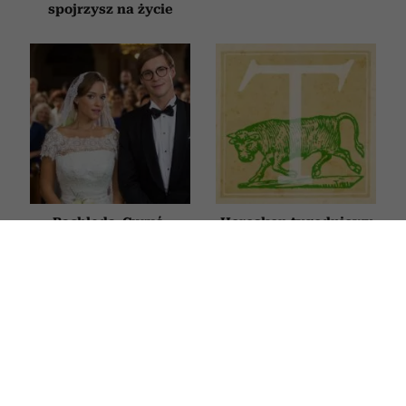
spojrzysz na życie
Bachleda-Curuś,
Horoskop tygodniowy
Roznerski
dla Byka na 27 lipca–2
i Zakościelny szukają
sierpnia 2026
miłości. Ten pełen
humoru polski hit
obejrzysz na Netflix
KSIĄŻKI