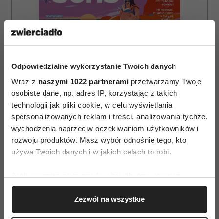
Odpowiedzialne wykorzystanie Twoich danych
Wraz z
naszymi 1022 partnerami
przetwarzamy Twoje
osobiste dane, np. adres IP, korzystając z takich
technologii jak pliki cookie, w celu wyświetlania
spersonalizowanych reklam i treści, analizowania tychże,
wychodzenia naprzeciw oczekiwaniom użytkowników i
rozwoju produktów. Masz wybór odnośnie tego, kto
używa Twoich danych i w jakich celach to robi.
ZAMÓW
Jeśli wyrazisz na to zgodę, chcielibyśmy również:
WYDANIE DRUKOWANE
Gromadzić dane dotyczące Twojej lokalizacji
Zezwól na wszystkie
E-WYDANIE
geograficznej z dokładnością nawet do kilku metrów
Identyfikować Twoje urządzenie, aktywnie