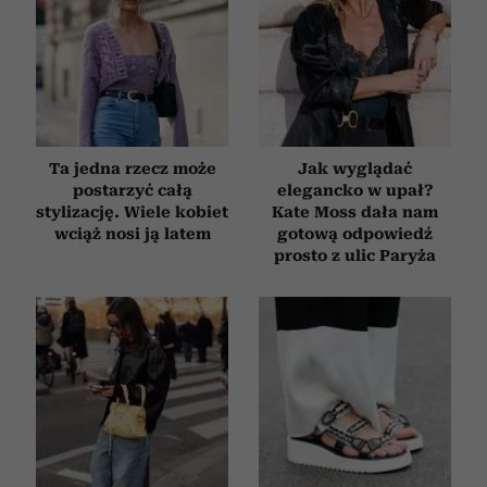
Partnerzy mogą połączyć te informacje z innymi danymi
otrzymanymi od Ciebie lub uzyskanymi podczas
korzystania z ich usług.
Ta jedna rzecz może
Jak wyglądać
postarzyć całą
elegancko w upał?
stylizację. Wiele kobiet
Kate Moss dała nam
wciąż nosi ją latem
gotową odpowiedź
prosto z ulic Paryża