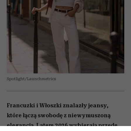
Spotlight/Launchmetrics
Francuzki i Włoszki znalazły jeansy,
które łączą swobodę z niewymuszoną
elegancją. Latem 2026 wybierają przede