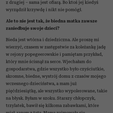
z drugiej – sama jest ofiarą. Bo ktoś jej kiedyś
wyrządził krzywdę i nikt nie pomógł.
Ale to nie jest tak, że biedna matka zawsze
zaniedbuje swoje dzieci?
Bieda jest wtórna i dziedziczna. Ale proszę mi
wierzyć, czasem w zastępstwie za koleżankę jadę
w rejony popegeerowskie i pamiętam przykład,
który mnie ścisnął za serce. Wjechałam do
gospodarstwa, gdzie wszystko było czyściutkie,
skromne, biedne, wystrój domu z czasów mojego
wczesnego dzieciństwa, a mam już
pięćdziesiątkę, ale wszystko wypolerowane, takie
na błysk. Byłam w szoku. Starszy chłopczyk,
trzylatek, bawił się kilkoma zabawkami, które
miał, razem z tatą. Mama zajmowała się