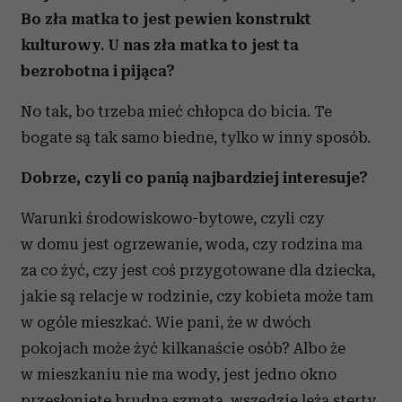
Bo zła matka to jest pewien konstrukt
Partnerzy mogą połączyć te informacje z innymi danymi
otrzymanymi od Ciebie lub uzyskanymi podczas
kulturowy. U nas zła matka to jest ta
korzystania z ich usług.
bezrobotna i pijąca?
No tak, bo trzeba mieć chłopca do bicia. Te
bogate są tak samo biedne, tylko w inny sposób.
Dobrze, czyli co panią najbardziej interesuje?
Warunki środowiskowo-bytowe, czyli czy
w domu jest ogrzewanie, woda, czy rodzina ma
za co żyć, czy jest coś przygotowane dla dziecka,
jakie są relacje w rodzinie, czy kobieta może tam
w ogóle mieszkać. Wie pani, że w dwóch
pokojach może żyć kilkanaście osób? Albo że
w mieszkaniu nie ma wody, jest jedno okno
przesłonięte brudną szmatą, wszędzie leżą sterty