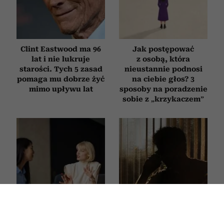
Clint Eastwood ma 96
Jak postępować
lat i nie lukruje
z osobą, która
starości. Tych 5 zasad
nieustannie podnosi
pomaga mu dobrze żyć
na ciebie głos? 3
mimo upływu lat
sposoby na poradzenie
sobie z „krzykaczem”
4 słowa, które sprawią,
Trzy rzeczy, których