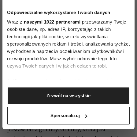
ważniejsza niż praca.
Odpowiedzialne wykorzystanie Twoich danych
Wraz z
naszymi 1022 partnerami
przetwarzamy Twoje
osobiste dane, np. adres IP, korzystając z takich
Powodem ucieczki z domu może być również
technologii jak pliki cookie, w celu wyświetlania
nadmierna kontrola rodziców. Dziecko mając
spersonalizowanych reklam i treści, analizowania tychże,
dosyć policyjnego reżimu, rozliczania z
wychodzenia naprzeciw oczekiwaniom użytkowników i
wszystkich wyjść i podejmowanych decyzji,
rozwoju produktów. Masz wybór odnośnie tego, kto
używa Twoich danych i w jakich celach to robi.
ucieka w nadziei na wolność i możliwość
samodzielnego decydowania o sobie. Także
Jeśli wyrazisz na to zgodę, chcielibyśmy również:
drugi biegun
postaw rodzicielskich,
czyli
Gromadzić dane dotyczące Twojej lokalizacji
postawa przyzwalająca, niestawiająca żadnych
Zezwól na wszystkie
geograficznej z dokładnością nawet do kilku metrów
granic może skłonić nastolatka do ucieczki.
Identyfikować Twoje urządzenie, aktywnie
analizując charakteryzującego je zbiory danych
Ucieczka może być tutaj rozumiana jako
Spersonalizuj
(fingerprinting, czyli wirtualny odcisk palca)
zaproszenie rodziców do zaopiekowania się,
Dowiedz się więcej odnośnie tego, jak Twoje osobiste
postawienia granicy. Granicy, która jest
dane są przetwarzane oraz ustaw własne preferencje w