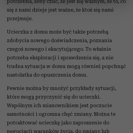
potrzebna, żeby czuć, że jest się ważnym, że to, co
sekcji szczegółów
. W Deklaracji plików cookie możesz
się z nami dzieje jest ważne, że ktoś się nami
zmienić lub wycofać swoją zgodę w dowolnej chwili.
przejmuje.
Wykorzystujemy pliki cookie do spersonalizowania treści
Ucieczka z domu może być także potrzebą
i reklam, aby oferować funkcje społecznościowe i
zdobycia nowego doświadczenia, poznania
analizować ruch w naszej witrynie. Informacje o tym, jak
korzystasz z naszej witryny, udostępniamy partnerom
czegoś nowego i ekscytującego. To właśnie
społecznościowym, reklamowym i analitycznym.
potrzeba eksploracji i sprawdzenia się, a nie
Partnerzy mogą połączyć te informacje z innymi danymi
trudna sytuacja w domu mogą również popchnąć
otrzymanymi od Ciebie lub uzyskanymi podczas
nastolatka do opuszczenia domu.
korzystania z ich usług.
Pewnie można by mnożyć przykłady sytuacji,
które mogą przyczynić się do ucieczki.
Wspólnym ich mianownikiem jest poczucie
samotności i ogromna chęć zmiany. Można te
potraktować ucieczkę jako zaproszenie do
negocjacji warunków życia, do zmiany lub