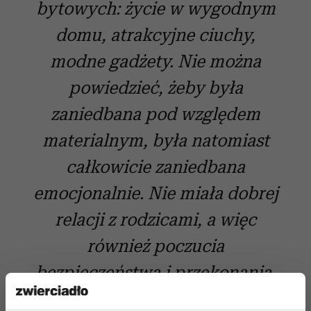
bytowych: życie w wygodnym
domu, atrakcyjne ciuchy,
modne gadżety. Nie można
powiedzieć, żeby była
zaniedbana pod względem
materialnym, była natomiast
całkowicie zaniedbana
emocjonalnie. Nie miała dobrej
relacji z rodzicami, a więc
również poczucia
bezpieczeństwa i przekonania,
że jest dla nich ważna,