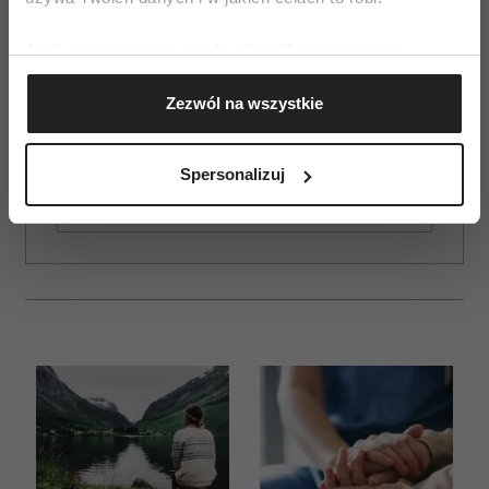
Jeśli wyrazisz na to zgodę, chcielibyśmy również:
Gromadzić dane dotyczące Twojej lokalizacji
Zezwól na wszystkie
geograficznej z dokładnością nawet do kilku metrów
ZAMÓW
Identyfikować Twoje urządzenie, aktywnie
WYDANIE DRUKOWANE
analizując charakteryzującego je zbiory danych
Spersonalizuj
(fingerprinting, czyli wirtualny odcisk palca)
E-WYDANIE
Dowiedz się więcej odnośnie tego, jak Twoje osobiste
dane są przetwarzane oraz ustaw własne preferencje w
sekcji szczegółów
. W Deklaracji plików cookie możesz
zmienić lub wycofać swoją zgodę w dowolnej chwili.
Wykorzystujemy pliki cookie do spersonalizowania treści
i reklam, aby oferować funkcje społecznościowe i
analizować ruch w naszej witrynie. Informacje o tym, jak
korzystasz z naszej witryny, udostępniamy partnerom
społecznościowym, reklamowym i analitycznym.
Partnerzy mogą połączyć te informacje z innymi danymi