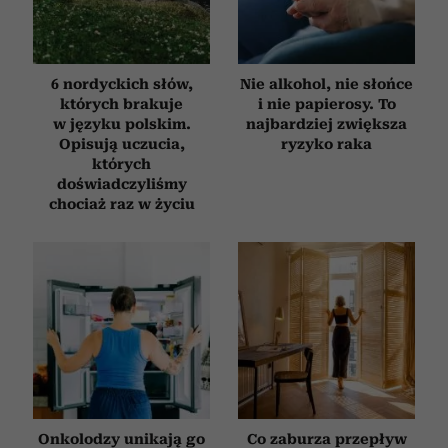
otrzymanymi od Ciebie lub uzyskanymi podczas
korzystania z ich usług.
6 nordyckich słów,
Nie alkohol, nie słońce
których brakuje
i nie papierosy. To
w języku polskim.
najbardziej zwiększa
Opisują uczucia,
ryzyko raka
których
doświadczyliśmy
chociaż raz w życiu
Onkolodzy unikają go
Co zaburza przepływ