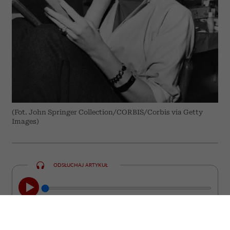
(Fot. John Springer Collection/CORBIS/Corbis via Getty
Images)
ODSŁUCHAJ ARTYKUŁ
00:00
05:33