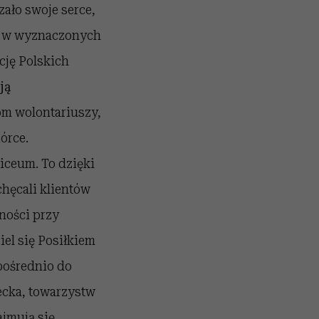
ało swoje serce,
wy w wyznaczonych
cję Polskich
ją
om wolontariuszy,
órce.
iceum. To dzięki
chęcali klientów
ności przy
el się Posiłkiem
pośrednio do
iecka, towarzystw
ajmują się