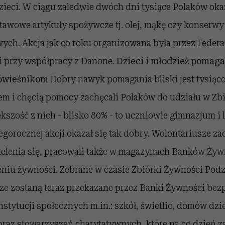
ieci. W ciągu zaledwie dwóch dni tysiące Polaków okaz
tawowe artykuły spożywcze tj. olej, mąkę czy konser
ych. Akcja jak co roku organizowana była przez Federa
 przy współpracy z Danone.
Dzieci i młodzież pomaga
ówieśnikom
Dobry nawyk pomagania bliski jest tysiąc
em i chęcią pomocy zachęcali Polaków do udziału w Zbi
zość z nich - blisko 80% - to uczniowie gimnazjum i l
egorocznej akcji okazał się tak dobry. Wolontariusze za
ielenia się, pracowali także w magazynach Banków Żyw
niu żywności. Zebrane w czasie Zbiórki Żywności Podzi
ze zostaną teraz przekazane przez Banki Żywności bez
instytucji społecznych m.in.: szkół, świetlic, domów dz
 oraz stowarzyszeń charytatywnych, które na co dzień z