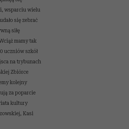
li, wsparciu wielu
udało się zebrać
wną siłę
 Wciąż mamy tak
00 uczniów szkół
jsca na trybunach
kiej Zbiórce
emy kolejny
ują za poparcie
iata kultury
zowskiej, Kasi