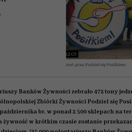
 5,
Miller s. 5, odc. 6]
humoru historii
skutki dla związku 
Raport Lyst ujaw
najbardziej pożąd
partnerki
ubrania i marki se
3
mat.pras.Podziel się Posiłkiem
riuszy Banków Żywności zebrało 472 tony jedz
ólnopolskiej Zbiórki Żywności Podziel się Posi
5 października br. w ponad 2 500 sklepach na ter
a żywność w krótkim czasie zostanie przekaza
dzieciom. |35 000 wolontariuszy Banków Żywn