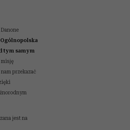
e Danone
.
Ogólnopolska
pod tym samym
 misję
ę nam przekazać
zięki
różnorodnym
zana jest na