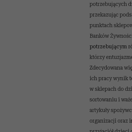
potrzebujących dz
przekazując pods
punktach sklepow
Banków Żywności
potrzebującym r
którzy entuzjazm
Zdecydowana więks
ich pracy wynik t
w sklepach do dz
sortowaniu i waże
artykuły spożywc
organizacji oraz 
przyjaciół dzieci