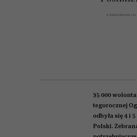
kawę z Kasią Miller”, s.
zupełny brak ogłady
artystkę
girls”
odc. 7]
8 PAŹDZIERNIKA 201
35 000 wolonta
tegorocznej Og
odbyła się 4 i 
Polski. Zebran
potrzebującym 