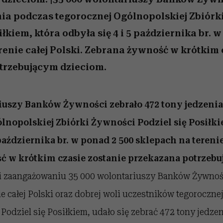
nia podczas tegorocznej Ogólnopolskiej Zbiórk
iłkiem, która odbyła się 4 i 5 października br. 
renie całej Polski. Zebrana żywność w krótkim 
trzebującym dzieciom.
iuszy Banków Żywności zebrało 472 tony jedzeni
lnopolskiej Zbiórki Żywności Podziel się Posiłki
 października br. w ponad 2 500 sklepach na terenie
ć w krótkim czasie zostanie przekazana potrzeb
 zaangażowaniu 35 000 wolontariuszy Banków Żywnośc
e całej Polski oraz dobrej woli uczestników tegoroczne
Podziel się Posiłkiem, udało się zebrać 472 tony jedzen