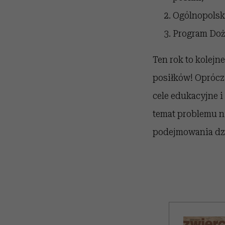
Ogólnopolska
Program Doży
Ten rok to kolej
posiłków! Oprócz
cele edukacyjne 
temat problemu ni
podejmowania dzi