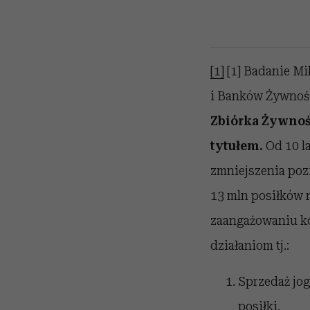
[1]
[1] Badanie Mi
i Banków Żywnośc
Zbiórka Żywnośc
tytułem.
Od 10 la
zmniejszenia poz
13 mln posiłków 
zaangażowaniu ko
działaniom tj.:
Sprzedaż jog
posiłki,