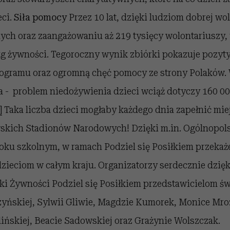
ci.
Siła pomocy
Przez 10 lat, dzięki ludziom dobrej wo
nych oraz zaangażowaniu aż 219 tysięcy wolontariuszy, 
kg żywności. Tegoroczny wynik zbiórki pokazuje pozyty
ogramu oraz ogromną chęć pomocy ze strony Polaków.
ia - problem niedożywienia dzieci wciąż dotyczy 160 0
]
Taka liczba dzieci mogłaby każdego dnia zapełnić mie
skich Stadionów Narodowych! Dzięki m.in. Ogólnopols
oku szkolnym, w ramach Podziel się Posiłkiem przekaż
zieciom w całym kraju. Organizatorzy serdecznie dzięk
ki Żywności Podziel się Posiłkiem przedstawicielom św
aszyńskiej, Sylwii Gliwie, Magdzie Kumorek, Monice Mro
ińskiej, Beacie Sadowskiej oraz Grażynie Wolszczak.