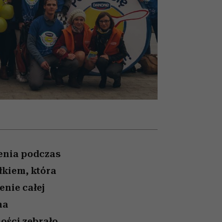
i dla
nił
ane
zonu
enia podczas
łkiem, która
enie całej
na
ości zebrało