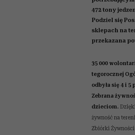
472 tony jedze
Podziel się Pos
sklepach na te
przekazana po
35 000 wolontar
tegorocznej Ogó
odbyła się 4 i 5
Zebrana żywnoś
dzieciom.
Dzięki
żywność na tereni
Zbiórki Żywności 