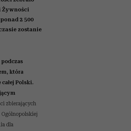
i Żywności
w ponad 2 500
czasie zostanie
a podczas
em, która
 całej Polski.
ującym
i zbierających
j Ogólnopolskiej
ia dla