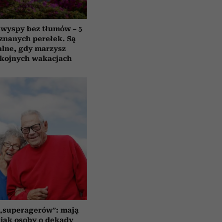
 wyspy bez tłumów – 5
znanych perełek. Są
alne, gdy marzysz
okojnych wakacjach
 „superagerów”: mają
jak osoby o dekady