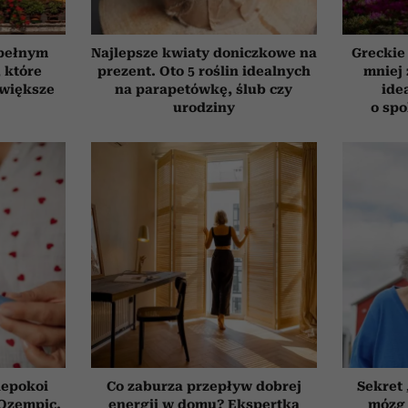
 pełnym
Najlepsze kwiaty doniczkowe na
Greckie
, które
prezent. Oto 5 roślin idealnych
mniej 
jwiększe
na parapetówkę, ślub czy
ide
urodziny
o sp
iepokoi
Co zaburza przepływ dobrej
Sekret
 Ozempic.
energii w domu? Ekspertka
mózg 