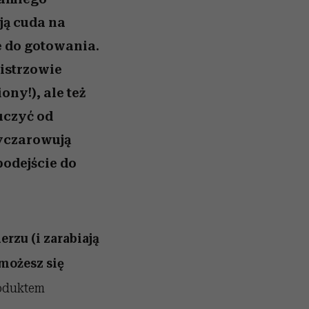
ją cuda na
ie do gotowania.
istrzowie
ony!), ale też
uczyć od
yczarowują
podejście do
rzu (i zarabiają
 możesz się
roduktem