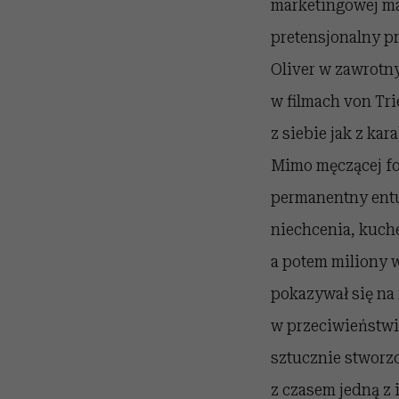
marketingowej ma
pretensjonalny pr
Oliver w zawrotny
w filmach von Tri
z siebie jak z ka
Mimo męczącej f
permanentny entu
niechcenia, kuche
a potem miliony 
pokazywał się na 
w przeciwieństwi
sztucznie stworzo
z czasem jedną z 