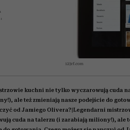
 5,
osób, które biorą na siebie za
powinien znać odpowiedź
Wiemy, gdzie go kupić
Miller s. 5, odc. 6]
sezon jesień–zima 2
mężczyzna jest mn
dużo
reaktywny”
A
13
123rf.com
trzowie kuchni nie tylko wyczarowują cuda na 
ny!), ale też zmieniają nasze podejście do got
czyć od Jamiego Olivera?|Legendarni mistrzo
ją cuda na talerzu (i zarabiają miliony!), ale 
e do gotowania. Czego możesz się nauczyć od 