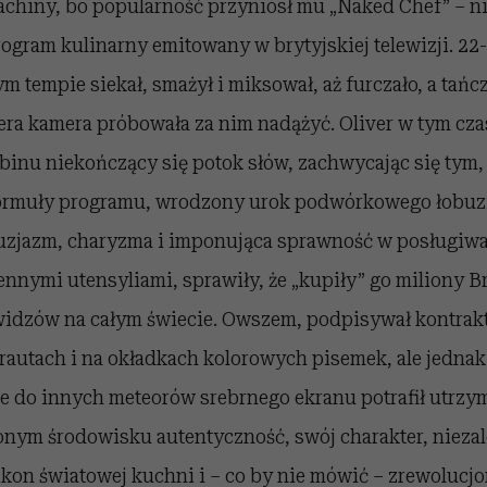
chiny, bo popularność przyniósł mu „Naked Chef” – n
ogram kulinarny emitowany w brytyjskiej telewizji. 22-
m tempie siekał, smażył i miksował, aż furczało, a tań
era kamera próbowała za nim nadążyć. Oliver w tym cza
rabinu niekończący się potok słów, zachwycając się tym, 
ormuły programu, wrodzony urok podwórkowego łobuz
zjazm, charyzma i imponująca sprawność w posługiwan
nnymi utensyliami, sprawiły, że „kupiły” go miliony B
widzów na całym świecie. Owszem, podpisywał kontrak
rautach i na okładkach kolorowych pisemek, ale jednak
e do innych meteorów srebrnego ekranu potrafił utrzy
nym środowisku autentyczność, swój charakter, niezależ
ikon światowej kuchni i – co by nie mówić – zrewolucj