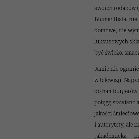
swoich rodaków (i
Blumenthala, nie 
domowe, nie wyma
luksusowych skła
być świeżo, smacz
Jamie nie ogranic
w telewizji. Najp
do hamburgerów m
potęgę stawiano 
jakości śmieciowe
i autorytety, ale 
„akademicka” – p