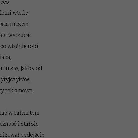
ieco
letni wtedy
cząca niczym
sie wyrzucał
co właśnie robi.
iaka,
iu się, jakby od
rytyjczyków,
ty reklamowe,
mać w całym tym
ność i stał się
onizował podejście