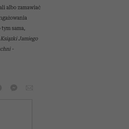
fali albo zamawiać
aangażowania
o tym sama,
.
Ksiązki Jamiego
chni -