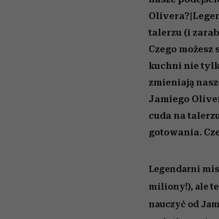
Olivera?|Legen
talerzu (i zara
Czego możesz 
kuchni nie tylk
zmieniają nasz
Jamiego Olive
cuda na talerzu
gotowania. Cze
Legendarni mist
miliony!), ale 
nauczyć od Jam