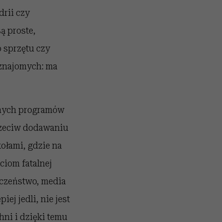
drii czy
ą proste,
 sprzętu czy
 znajomych: ma
ejnych programów
przeciw dodawaniu
ołami, gdzie na
ciom fatalnej
eczeństwo, media
iej jedli, nie jest
ni i dzięki temu