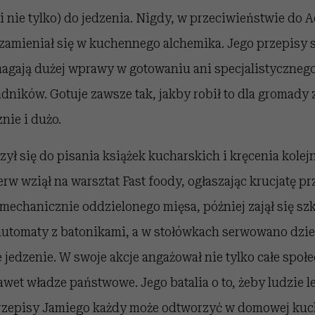
 nie tylko) do jedzenia. Nigdy, w przeciwieństwie do A
zamieniał się w kuchennego alchemika. Jego przepisy s
gają dużej wprawy w gotowaniu ani specjalistycznego
dników. Gotuje zawsze tak, jakby robił to dla gromady
nie i dużo.
zył się do pisania książek kucharskich i kręcenia kol
ierw wziął na warsztat Fast foody, ogłaszając krucjatę 
echanicznie oddzielonego mięsa, później zajął się szk
automaty z batonikami, a w stołówkach serwowano dzie
 jedzenie. W swoje akcje angażował nie tylko całe społ
nawet władze państwowe. Jego batalia o to, żeby ludzie lep
rzepisy Jamiego każdy może odtworzyć w domowej kuch