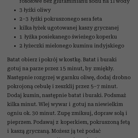
rosołowe bez glutaminianu sodu na 1l wody
3 łyżki oliwy
2–3 łyżki pokruszonego sera feta
kilka łyżek ugotowanej kaszy gryczanej
1 łyżka posiekanego świeżego koperku
2 łyżeczki mielonego kuminu indyjskiego
Batat obierz i pokrój w kostkę. Batat i buraki
gotuj na parze przez 15 minut, by zmiękły.
Następnie rozgrzej w garnku oliwę, dodaj drobno
pokrojoną cebulę i zeszklij przez 5–7 minut.
Dodaj kumin, następnie batat i buraki. Podsmaż
kilka minut. Wlej wywar i gotuj na niewielkim
ogniu ok. 30 minut. Zupę zmiksuj, dopraw solą i
pieprzem. Podawaj z koperkiem, pokruszoną fetą
i kaszą gryczaną. Możesz ją też podać