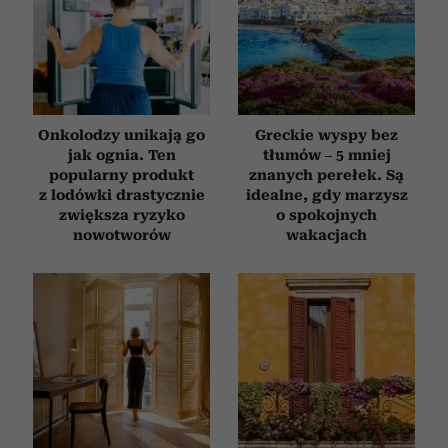
społecznościowym, reklamowym i analitycznym.
Partnerzy mogą połączyć te informacje z innymi danymi
otrzymanymi od Ciebie lub uzyskanymi podczas
korzystania z ich usług.
Onkolodzy unikają go
Greckie wyspy bez
jak ognia. Ten
tłumów – 5 mniej
popularny produkt
znanych perełek. Są
z lodówki drastycznie
idealne, gdy marzysz
zwiększa ryzyko
o spokojnych
nowotworów
wakacjach