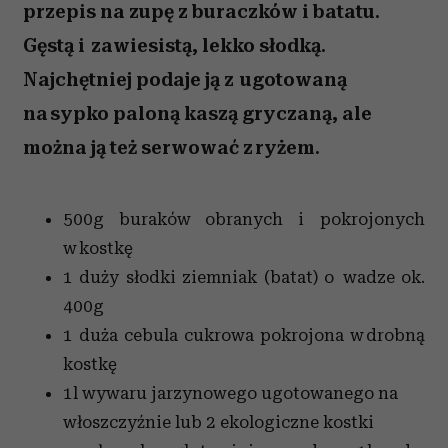
przepis na zupę z buraczków i batatu.
Gęstą i zawiesistą, lekko słodką.
Najchętniej podaje ją z ugotowaną
na sypko paloną kaszą gryczaną, ale
można ją też serwować z ryżem.
500g buraków obranych i pokrojonych
w kostkę
1 duży słodki ziemniak (batat) o wadze ok.
400g
1 duża cebula cukrowa pokrojona w drobną
kostkę
1l wywaru jarzynowego ugotowanego na
włoszczyźnie lub 2 ekologiczne kostki