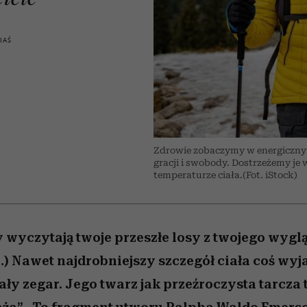
edź
 5,
przekraczają swoje granice
Wiemy, gdzie go kupić
Miller s. 5, odc. 6]
sezon jesień–zima 2
zaskakujący fawo
w seksie?
IAŚ
Zdrowie zobaczymy w energiczny
gracji i swobody. Dostrzeżemy je
temperaturze ciała.(Fot. iStock)
 wyczytają twoje przeszłe losy z twojego wyglą
) Nawet najdrobniejszy szczegół ciała coś wyj
ały zegar. Jego twarz jak przeźroczysta tarcza to