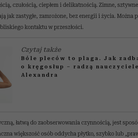
ścią, czułością, ciepłem i delikatnością. Zimne, sztywn
ają jak zastygłe, zamrożone, bez energii i życia. Można 
liskiego kontaktu w przeszłości.
Czytaj także
Bóle pleców to plaga. Jak zadb
o kręgosłup – radzą nauczyciel
Alexandra
yczną, łatwą do zaobserwowania czynnością, jest spos
aczna większość osób oddycha płytko, szybko lub „praw