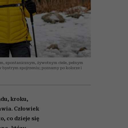
026/27
ryt
to dla nich zarwiesz noc
zupełny brak ogłady
girls”
m, spontanicznym, żywotnym ciele, pełnym
 w bystrym spojrzeniu; poznamy po kolorze i
du, kroku,
awia. Człowiek
, co dzieje się