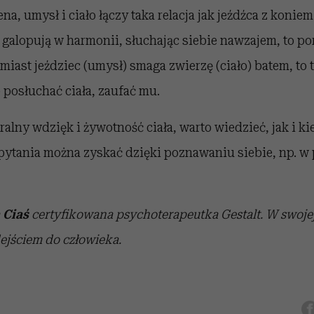
a, umysł i ciało łączy taka relacja jak jeźdźca z koniem
, galopują w harmonii, słuchając siebie nawzajem, to po
omiast jeździec (umysł) smaga zwierzę (ciało) batem, t
 posłuchać ciała, zaufać mu.
lny wdzięk i żywotność ciała, warto wiedzieć, jak i kied
pytania można zyskać dzięki poznawaniu siebie, np. w 
 Ciaś
certyfikowana psychoterapeutka Gestalt. W swojej 
ejściem do człowieka.