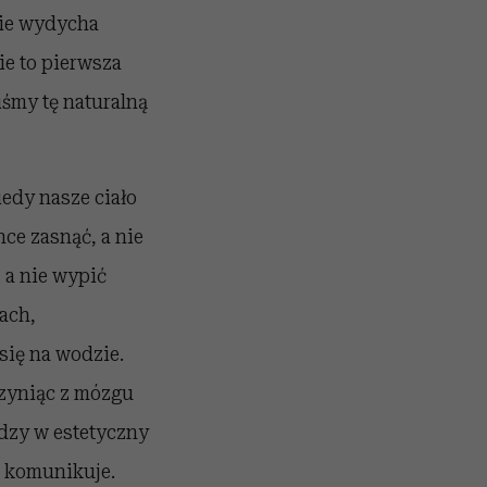
nie wydycha
ie to pierwsza
liśmy tę naturalną
edy nasze ciało
ce zasnąć, a nie
 a nie wypić
ach,
ię na wodzie.
 czyniąc z mózgu
dzy w estetyczny
m komunikuje.