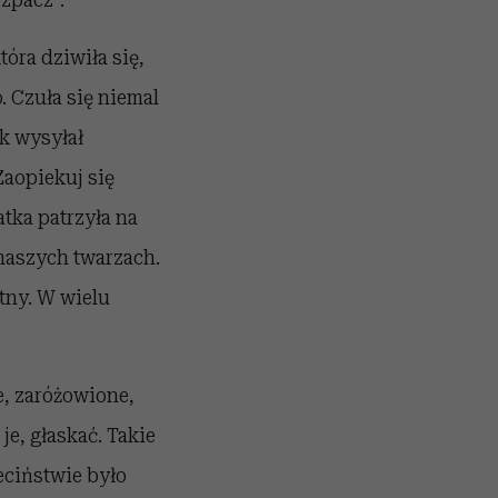
óra dziwiła się,
o. Czuła się niemal
k wysyłał
Zaopiekuj się
atka patrzyła na
 naszych twarzach.
tny. W wielu
e, zaróżowione,
je, głaskać. Takie
eciństwie było