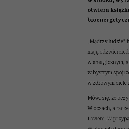
w środku, wyra
otwiera książk
bioenergetyczn
„Mądrzy ludzie” i
mają odzwiercied
w energicznym, s
w bystrym spojrz
w zdrowym ciele i
Mówi się, że oczy
W oczach, a racze
Lowen: „W przypad
W stanach depresj