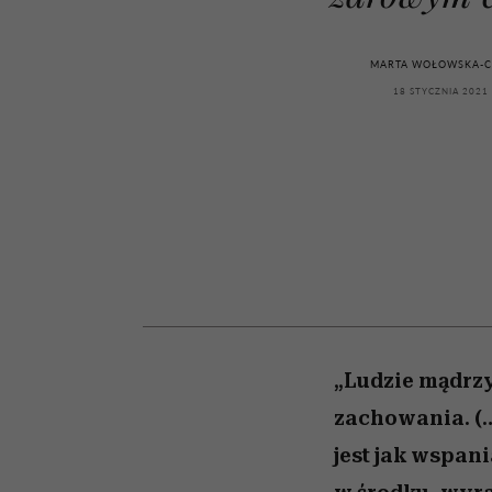
powinien znać odpowi
kawę z Kasią Miller”, s.
weterynarz”
odc. 7]
MARTA WOŁOWSKA-C
18 STYCZNIA 2021
„Ludzie mądrzy
zachowania. (…
jest jak wspani