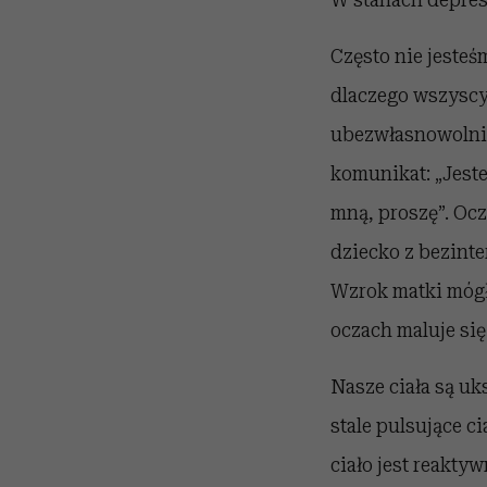
Często nie jesteś
dlaczego wszyscy t
ubezwłasnowolnio
komunikat: „Jeste
mną, proszę”. Ocz
dziecko z bezinte
Wzrok matki mógł
oczach maluje się 
Nasze ciała są uk
stale pulsujące c
ciało jest reakt