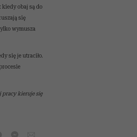
: kiedy obaj są do
ruszają się
o tylko wymusza
y się je utraciło.
procesie
pracy kieruje się