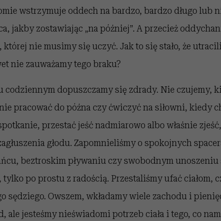
omie wstrzymuje oddech na bardzo, bardzo długo lub 
a, jakby zostawiając „na później”. A przecież oddychan
której nie musimy się uczyć. Jak to się stało, że utraci
wet nie zauważamy tego braku?
iu codziennym dopuszczamy się zdrady. Nie czujemy, ki
nie pracować do późna czy ćwiczyć na siłowni, kiedy ch
spotkanie, przestać jeść nadmiarowo albo właśnie zjeść,
 zagłuszenia głodu. Zapomnieliśmy o spokojnych spacer
ńcu, beztroskim pływaniu czy swobodnym unoszeniu s
, tylko po prostu z radością. Przestaliśmy ufać ciałom,
 sędziego. Owszem, wkładamy wiele zachodu i pienię
 ale jesteśmy nieświadomi potrzeb ciała i tego, co na