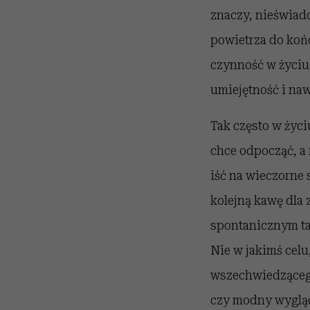
znaczy, nieświad
powietrza do końc
czynność w życiu, 
umiejętność i na
Tak często w życ
chce odpocząć, a 
iść na wieczorne 
kolejną kawę dla
spontanicznym ta
Nie w jakimś celu
wszechwiedzącego
czy modny wygląd,