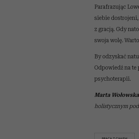
Parafrazując Lowen
siebie dostrojeni
z gracją. Gdy nat
swoja wolę. Warto
By odzyskać natura
Odpowiedź na te 
psychoterapii.
Marta Wołowska
holistycznym pod
PRACA Z CIAŁEM