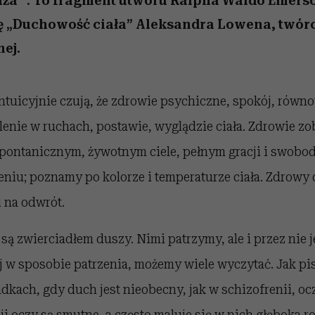
ża” . To fragment utworu Ralpha Waldo Emerso
ę „Duchowość ciała” Aleksandra Lowena, twórc
ej.
ntuicyjnie czują, że zdrowie psychiczne, spokój, równ
lenie w ruchach, postawie, wyglądzie ciała. Zdrowie z
pontanicznym, żywotnym ciele, pełnym gracji i swobod
eniu; poznamy po kolorze i temperaturze ciała. Zdrowy
 na odwrót.
 są zwierciadłem duszy. Nimi patrzymy, ale i przez nie 
j w sposobie patrzenia, możemy wiele wyczytać. Jak pi
kach, gdy duch jest nieobecny, jak w schizofrenii, ocz
i oczy są smutne, a często maluje się w nich głęboka r