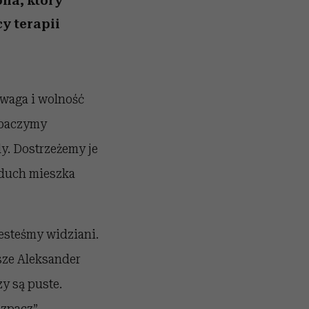
na, który
y terapii
owaga i wolność
obaczymy
y. Dostrzeżemy je
 duch mieszka
jesteśmy widziani.
sze Aleksander
y są puste.
ozpacz”.