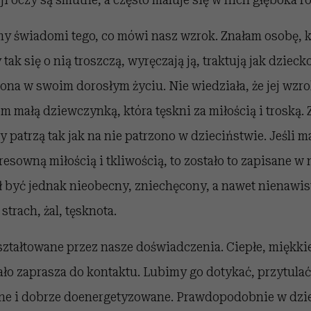
my świadomi tego, co mówi nasz wzrok. Znałam osobę, kt
ak się o nią troszczą, wyręczają ją, traktują jak dzieck
na w swoim dorosłym życiu. Nie wiedziała, że jej wzro
m małą dziewczynką, która tęskni za miłością i troską. 
y patrzą tak jak na nie patrzono w dzieciństwie. Jeśli m
resowną miłością i tkliwością, to zostało to zapisane w
 być jednak nieobecny, zniechęcony, a nawet nienawis
strach, żal, tęsknota.
ształtowane przez nasze doświadczenia. Ciepłe, miękki
iało zaprasza do kontaktu. Lubimy go dotykać, przytulać 
ywne i dobrze doenergetyzowane. Prawdopodobnie w dzi