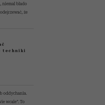
e, niemal blado
podejrzewać, że
ać
e techniki
ób oddychania.
ie wcale”. To