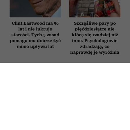
Clint Eastwood ma 96
Szczęśliwe pary po
lat i nie lukruje
pięćdziesiątce nie
starości. Tych 5 zasad
kłócą się rzadziej niż
pomaga mu dobrze żyć
inne. Psychologowie
mimo upływu lat
zdradzają, co
naprawdę je wyróżnia
Nie zmieniasz zdjęcia
6 „miłych” tekstów,
profilowego od lat?
których używają