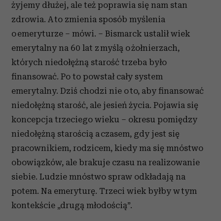
żyjemy dłużej, ale też poprawia się nam stan
zdrowia. A to zmienia sposób myślenia
o emeryturze – mówi. – Bismarck ustalił wiek
emerytalny na 60 lat z myślą o żołnierzach,
których niedołężną starość trzeba było
finansować. Po to powstał cały system
emerytalny. Dziś chodzi nie o to, aby finansować
niedołężną starość, ale jesień życia. Pojawia się
koncepcja trzeciego wieku – okresu pomiędzy
niedołężną starością a czasem, gdy jest się
pracownikiem, rodzicem, kiedy ma się mnóstwo
obowiązków, ale brakuje czasu na realizowanie
siebie. Ludzie mnóstwo spraw odkładają na
potem. Na emeryturę. Trzeci wiek byłby w tym
kontekście „drugą młodością”.