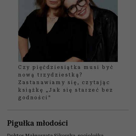
Czy pięćdziesiątka musi być
nową trzydziestką?
Zastanawiamy się, czytając
książkę „Jak się starzeć bez
godności”
Pigułka młodości
Doktor Małgorzata Sikorska, socjolożka