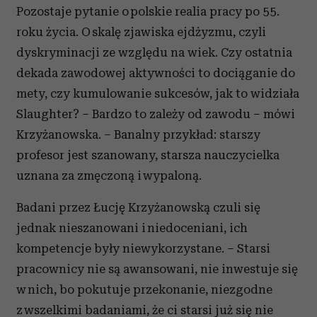
Pozostaje pytanie o polskie realia pracy po 55.
roku życia. O skalę zjawiska ejdżyzmu, czyli
dyskryminacji ze względu na wiek. Czy ostatnia
dekada zawodowej aktywności to dociąganie do
mety, czy kumulowanie sukcesów, jak to widziała
Slaughter? – Bardzo to zależy od zawodu – mówi
Krzyżanowska. – Banalny przykład: starszy
profesor jest szanowany, starsza nauczycielka
uznana za zmęczoną i wypaloną.
Badani przez Łucję Krzyżanowską czuli się
jednak nieszanowani i niedoceniani, ich
kompetencje były niewykorzystane. – Starsi
pracownicy nie są awansowani, nie inwestuje się
w nich, bo pokutuje przekonanie, niezgodne
z wszelkimi badaniami, że ci starsi już się nie