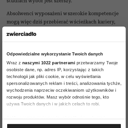
studiach wybór jest szerszy.
Absolwenci wyposażeni w szerokie kompetencje
mogą więc dziś przebierać w ścieżkach kariery,
a socjolożka dodaje, że wymusza to też rynek
pracy. – Zrobił się płynny: kiedyś pracowało się
w tym samym miejscu od początku do końca
Odpowiedzialne wykorzystanie Twoich danych
kariery. Dziś nie tylko byłoby trudno znaleźć taką
Wraz z
posadę, ale też wątpię, czy pracownik mógłby na
naszymi 1022 partnerami
przetwarzamy Twoje
osobiste dane, np. adres IP, korzystając z takich
niej wytrzymać. W zawodach specjalistycznych
technologii jak pliki cookie, w celu wyświetlania
dominują projekty, nie praca na etat.
spersonalizowanych reklam i treści, analizowania tychże,
wychodzenia naprzeciw oczekiwaniom użytkowników i
Sikorska twierdzi, że dla pewnej grupy
rozwoju produktów. Masz wybór odnośnie tego, kto
pracowników nie ma od tego odwrotu. Rynek
używa Twoich danych i w jakich celach to robi.
pracy nie będzie oferował stabilności
i długotrwałego zatrudnienia. To niepewność, ale
Jeśli wyrazisz na to zgodę, chcielibyśmy również:
też szansa. – W Danii powstał pomysł, który
Gromadzić dane dotyczące Twojej lokalizacji