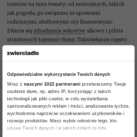
rozmów na inne tematy: od neutralnych, takich
jak pogoda, po związane ze sprawami
rodzinnymi, służbowymi czy finansowymi.
Zdarza się
zdradzanie sekretów
alkowy i pilnie
strzeżonych tajemnic firmy. Taksówkarze często
proszeni są o radę w sprawach dotyczących
wychowania dzieci oraz eksploatacji samochodu.
Pamiętam historię, kiedy to pasażerka, która
Odpowiedzialne wykorzystanie Twoich danych
potrzebowała się komuś zwierzyć, nie dość, że
całą drogę opowiadała taksówkarzowi historie ze
Wraz z
naszymi 1022 partnerami
przetwarzamy Twoje
osobiste dane, np. adres IP, korzystając z takich
swojego życia, to po skończonym kursie
technologii jak pliki cookie, w celu wyświetlania
zaprosiła go do kawiarni, aby kontynuować
spersonalizowanych reklam i treści, analizowania tychże,
rozmowę. Potraktowała ją jak katharsis i na
wychodzenia naprzeciw oczekiwaniom użytkowników i
koniec serdecznie podziękowała kierowcy, że
rozwoju produktów. Masz wybór odnośnie tego, kto
zechciał wysłuchać jej zwierzeń.
używa Twoich danych i w jakich celach to robi.