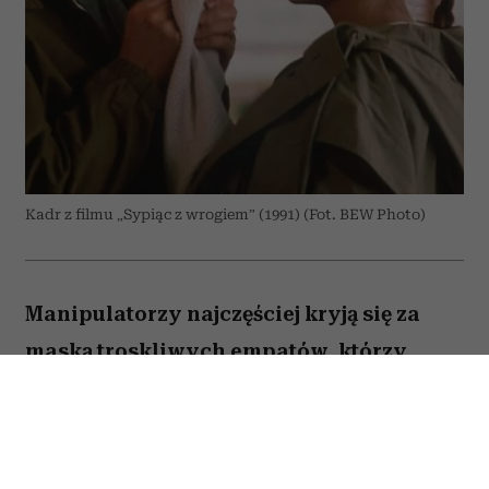
Kadr z filmu „Sypiąc z wrogiem” (1991) (Fot. BEW Photo)
Manipulatorzy najczęściej kryją się za
maską troskliwych empatów, którzy
pragną wyłącznie naszego dobra. Właśnie
to sprawia, że są tak niebezpieczni – bo
im bardziej wydają się serdeczni i