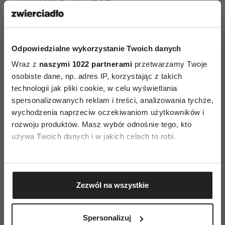
poczucie samodzielności i kompetencji – że sam
umiem, sam mogę odkryć, co tam się stało na
końcu historii…
Odpowiedzialne wykorzystanie Twoich danych
Wraz z
naszymi 1022 partnerami
przetwarzamy Twoje
No i ostatnia sprawa – od bajki już krótka droga
osobiste dane, np. adres IP, korzystając z takich
do teatru, do tworzenia pociągających wizji,
technologii jak pliki cookie, w celu wyświetlania
do zarządzania własnym zamkiem, czy np.
spersonalizowanych reklam i treści, analizowania tychże,
własnym księstwem przemysłu lekkiego. Bajki
wychodzenia naprzeciw oczekiwaniom użytkowników i
uczą, że przeszkody dają się pokonać. To dzisiaj,
rozwoju produktów. Masz wybór odnośnie tego, kto
używa Twoich danych i w jakich celach to robi.
w zmieniającym się tak szybko świecie, chyba
najważniejsza wiedza”.
Jeśli wyrazisz na to zgodę, chcielibyśmy również:
Gromadzić dane dotyczące Twojej lokalizacji
Źródło:
materiały prasowe kampanii edukacyjnej
Zezwól na wszystkie
geograficznej z dokładnością nawet do kilku metrów
#czytajmybajki organizowanej przez markę Ever
Identyfikować Twoje urządzenie, aktywnie
After High. Kampania skierowana jest do rodziców
analizując charakteryzującego je zbiory danych
Spersonalizuj
i dzieci, pokazuje korzyści płynące z czytania
(fingerprinting, czyli wirtualny odcisk palca)