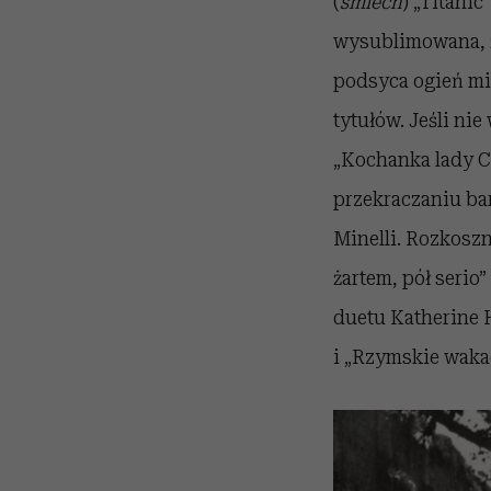
(
śmiech
) „Titanic
wysublimowana, ż
podsyca ogień mił
tytułów. Jeśli ni
„Kochanka lady Ch
przekraczaniu ba
Minelli. Rozkoszn
żartem, pół serio”
duetu Katherine 
i „Rzymskie wak