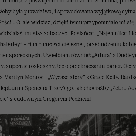
” to miłość z poświęceniem, ale też bardzo młoda, pierw
eby była prawdziwa, i spowodowana wyjątkową sytuacj
ości… O, ale widzisz, dzięki temu przypomniało mi się 
e widziałaś, musisz zobaczyć „Posłańca”, „Najemnika” i 
aterley” – film o miłości cielesnej, przebudzeniu kobiet
rier społecznych. Uwielbiam również „Artura” z Dudle
y, zupełnie rozkoszny, też o przekraczaniu barier. Oczy
 z Marilyn Monroe i „Wyższe sfery” z Grace Kelly. Bardzo
Hepburn i Spencera Tracy’ego, jak chociażby „Żebro Ad
acje” z cudownym Gregorym Peckiem!