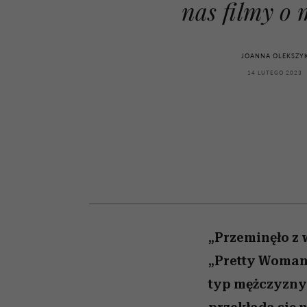
powinien znać odpowi
kawę z Kasią Miller”, s.
mężczyzna jest mnie
modelowania
weterynarz”
nas filmy o 
reaktywny”
odc. 7]
JOANNA OLEKSZY
14 LUTEGO 2023
„Przeminęło z 
„Pretty Woman”
typ mężczyzny 