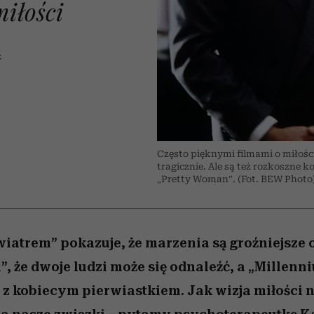
edź
 5,
j
Wiemy, gdzie go kupić
mogą zrobić rodzice
Miller s. 5, odc. 6]
sezon jesień–zima 2
niż się wydaje
miłości
K
Często pięknymi filmami o miłośc
tragicznie. Ale są też rozkoszne
„Pretty Woman”. (Fot. BEW Photo
wiatrem” pokazuje, że marzenia są groźniejsze o
, że dwoje ludzi może się odnaleźć, a „Millen
z kobiecym pierwiastkiem. Jak wizja miłości 