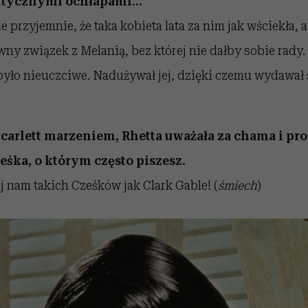
antycznymi ochłapami…
ie przyjemnie, że taka kobieta lata za nim jak wściekła,
ny związek z Melanią, bez której nie dałby sobie rady
było nieuczciwe. Nadużywał jej, dzięki czemu wydawał 
Scarlett marzeniem, Rhetta uważała za chama i pro
eśka, o którym często piszesz.
aj nam takich Cześków jak Clark Gable! (
śmiech
)