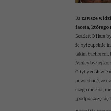
Ja zawsze widz
faceta, którego 
Scarlett O'Hara b
że był zupełnie in
takim bachorem, k
Ashley był jej ko
Gdyby zostawić ic
powiedzieć, że uż
czego nie zna, nie
„podpuszczę cię t