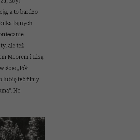
sza, zbyt
ą, a to bardzo
kilka fajnych
koniecznie
y, ale też
yem Moorem i Lisą
wiście „Pół
 lubię też filmy
ama”. No