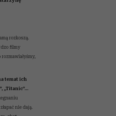
atarzynę
samą rozkoszą.
ardzo filmy
io rozmawiałyśmy,
a temat ich
, „Titanic”…
ożegnaniu
złapać nie dają.