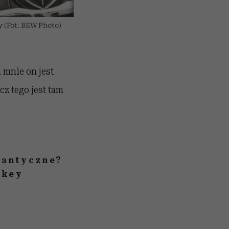
y (Fot. BEW Photo)
a mnie on jest
z tego jest tam
mantyczne?
nkey