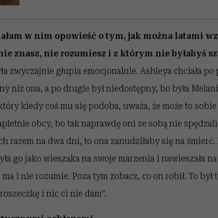
iałam w nim opowieść o tym, jak można latami w
nie znasz, nie rozumiesz i z którym nie byłabyś s
yła zwyczajnie głupia emocjonalnie. Ashleya chciała po 
ny niż ona, a po drugie był niedostępny, bo była Melania
tóry kiedy coś mu się podoba, uważa, że może to sobie 
mpletnie obcy, bo tak naprawdę oni ze sobą nie spędzali
h razem na dwa dni, to ona zanudziłaby się na śmierć
yła go jako wieszaka na swoje marzenia i nawieszała na
 ma i nie rozumie. Poza tym zobacz, co on robił. To był 
roszeczkę i nic ci nie dam”.