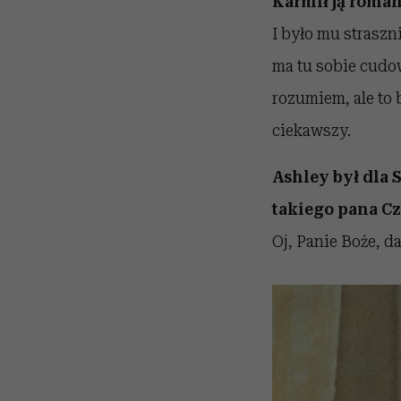
Karmił ją rom
I było mu straszn
ma tu sobie cudow
rozumiem, ale to 
ciekawszy.
Ashley był dla 
takiego pana Cz
Oj, Panie Boże, d