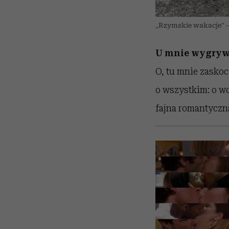
„Rzymskie wakacje” –
U mnie wygrywa
O, tu mnie zaskocz
o wszystkim: o wo
fajna romantyczna