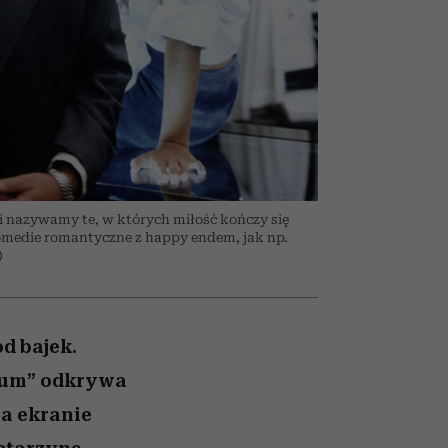
026/27
to dla nich zarwiesz noc
zupełny brak ogłady
girls”
i nazywamy te, w których miłość kończy się
 komedie romantyczne z happy endem, jak np.
)
d bajek.
nium” odkrywa
na ekranie