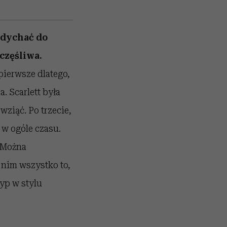
zdychać do
zczęśliwa.
pierwsze dlatego,
. Scarlett była
wziąć. Po trzecie,
 w ogóle czasu.
. Można
 nim wszystko to,
typ w stylu