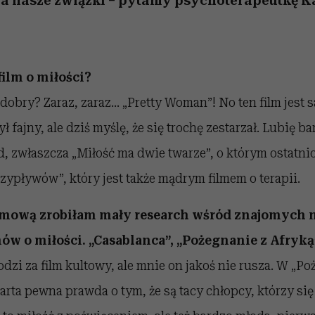
na nasze związki – pytamy psychoterapeutkę K
film o miłości?
 dobry? Zaraz, zaraz… „Pretty Woman”! No ten film jest 
ył fajny, ale dziś myślę, że się trochę zestarzał. Lubię b
d, zwłaszcza „Miłość ma dwie twarze”, o którym ostatn
przypływów”, który jest także mądrym filmem o terapii.
zmową zrobiłam mały research wśród znajomych n
ów o miłości. „Casablanca”, „Pożegnanie z Afryką”
dzi za film kultowy, ale mnie on jakoś nie rusza. W „P
arta pewna prawda o tym, że są tacy chłopcy, którzy się 