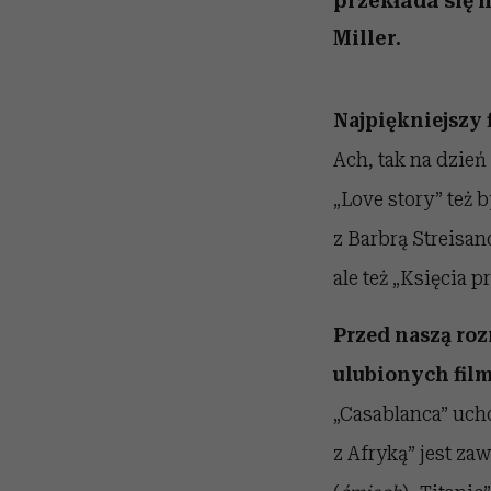
przekłada się 
Miller.
Najpiękniejszy 
Ach, tak na dzień
„Love story” też b
z Barbrą Streisan
ale też „Księcia 
Przed naszą ro
ulubionych film
„Casablanca” ucho
z Afryką” jest zaw