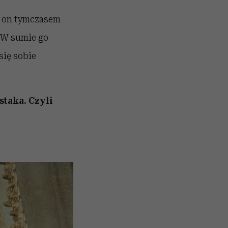
 a on tymczasem
. W sumie go
się sobie
staka. Czyli