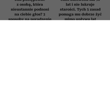
z osobą, która
lat i nie lukruje
nieustannie podnosi
starości. Tych 5 zasad
na ciebie głos? 3
pomaga mu dobrze żyć
sposoby na poradzenie
mimo upływu lat
sobie z „krzykaczem”
PSYCHOLOGIA
Po czym poznać najbardziej
roszczeniową osobę w towarzystwie? 6
zdań typowych dla ludzi, którym
„wszystko się należy”
25 CZERWCA 2026
ALEKSANDRA URBANIAK