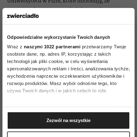
Uniwersytetu w Pizie, które informują, że
procesy mózgowe par ze świeżym stażem
przypominają poniekąd te obecne u chorych na
zaburzenia obsesyjno-kompulsywne. Po analizie
próbek ich krwi odkryto, że poziom serotoniny
Odpowiedzialne wykorzystanie Twoich danych
u zakochanych był równoważny z niskim
Wraz z
naszymi 1022 partnerami
przetwarzamy Twoje
poziomem serotoniny w tychże zaburzeniach”,
osobiste dane, np. adres IP, korzystając z takich
technologii jak pliki cookie, w celu wyświetlania
dodaje dr Gabriela Kłodowska-Duda
spersonalizowanych reklam i treści, analizowania tychże,
wychodzenia naprzeciw oczekiwaniom użytkowników i
Wbrew stereotypom mózg to wbrew stereotypom
rozwoju produktów. Masz wybór odnośnie tego, kto
nie tylko chłodny racjonalizm i kalkulacja.
używa Twoich danych i w jakich celach to robi.
Podczas jednego z eksperymentów zbadano
mózgi uczestników za pomocą rezonansu
Jeśli wyrazisz na to zgodę, chcielibyśmy również:
magnetycznego i okazało się, że kiedy się
Gromadzić dane dotyczące Twojej lokalizacji
Zezwól na wszystkie
zakochujemy, kora czołowa, część mózgu
geograficznej z dokładnością nawet do kilku metrów
Identyfikować Twoje urządzenie, aktywnie
odpowiedzialna m.in. za logiczne myślenie
analizując charakteryzującego je zbiory danych