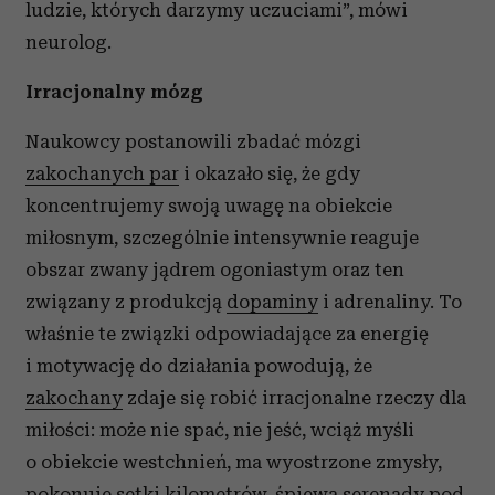
ludzie, których darzymy uczuciami”, mówi
neurolog.
Irracjonalny mózg
Naukowcy postanowili zbadać mózgi
zakochanych par
i okazało się, że gdy
koncentrujemy swoją uwagę na obiekcie
miłosnym, szczególnie intensywnie reaguje
obszar zwany jądrem ogoniastym oraz ten
związany z produkcją
dopaminy
i adrenaliny. To
właśnie te związki odpowiadające za energię
i motywację do działania powodują, że
zakochany
zdaje się robić irracjonalne rzeczy dla
miłości: może nie spać, nie jeść, wciąż myśli
o obiekcie westchnień, ma wyostrzone zmysły,
pokonuje setki kilometrów, śpiewa serenady pod