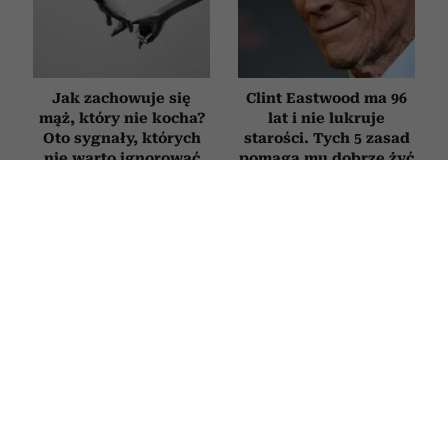
Jak zachowuje się
Clint Eastwood ma 96
mąż, który nie kocha?
lat i nie lukruje
Oto sygnały, których
starości. Tych 5 zasad
nie warto ignorować
pomaga mu dobrze żyć
mimo upływu lat
PSYCHOLOGIA
Nie zmieniasz zdjęcia profilowego od
lat? Psycholog tłumaczy, co to
oznacza
8 LIPCA 2026
ALEKSANDRA URBANIAK