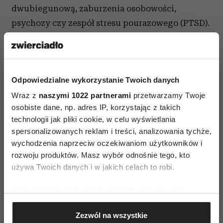
dwubiegunową, zaburzenia osobowości,
psychozy czy zespół stresu pourazowego (PTSD).
Odpowiedzialne wykorzystanie Twoich danych
Wraz z
naszymi 1022 partnerami
przetwarzamy Twoje
osobiste dane, np. adres IP, korzystając z takich
technologii jak pliki cookie, w celu wyświetlania
spersonalizowanych reklam i treści, analizowania tychże,
wychodzenia naprzeciw oczekiwaniom użytkowników i
rozwoju produktów. Masz wybór odnośnie tego, kto
używa Twoich danych i w jakich celach to robi.
Jeśli wyrazisz na to zgodę, chcielibyśmy również:
Trening autogenny można przeprowadzić w dowolnym
Gromadzić dane dotyczące Twojej lokalizacji
miejscu - zarówno we wnętrzu jak i w plenerze. (Fot. iStock)
Zezwól na wszystkie
geograficznej z dokładnością nawet do kilku metrów