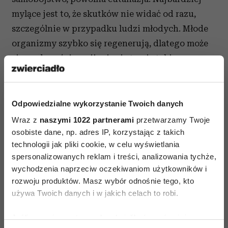
mylące jest to, że skutków nie widać od razu,
szczególnie w przypadku ludzi młodych. Młode
organizmy szybko się regenerują, dlatego może
się wydawać, że upijanie się to nic takiego –
człowiek się otrząśnie, weźmie prysznic, napije
się wody, przebiegnie się trochę i szybko wróci
do normy. Może tak się zdarzyć – raz czy drugi.
Odpowiedzialne wykorzystanie Twoich danych
Jednak zmiany następują; powoli, więc
Wraz z
naszymi 1022 partnerami
przetwarzamy Twoje
niezauważalnie.
osobiste dane, np. adres IP, korzystając z takich
technologii jak pliki cookie, w celu wyświetlania
Dlaczego tak łatwo się napić? Mówimy
spersonalizowanych reklam i treści, analizowania tychże,
wychodzenia naprzeciw oczekiwaniom użytkowników i
o alkoholu jako o elemencie subkultury,
rozwoju produktów. Masz wybór odnośnie tego, kto
rytuału, mody, o sugestywnych reklamach
używa Twoich danych i w jakich celach to robi.
piwa, o „lekarstwie” na stres współczesności.
Jest jeszcze tradycja: picie z pokolenia na
Jeśli wyrazisz na to zgodę, chcielibyśmy również: