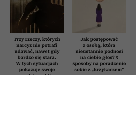
Trzy rzeczy, których
Jak postępować
narcyz nie potrafi
z osobą, która
udawać, nawet gdy
nieustannie podnosi
bardzo się stara.
na ciebie głos? 3
W tych sytuacjach
sposoby na poradzenie
pokazuje swoje
sobie z „krzykaczem”
prawdziwe oblicze