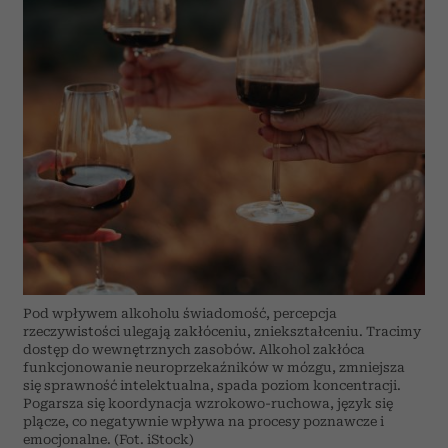
Pod wpływem alkoholu świadomość, percepcja
rzeczywistości ulegają zakłóceniu, zniekształceniu. Tracimy
dostęp do wewnętrznych zasobów. Alkohol zakłóca
funkcjonowanie neuroprzekaźników w mózgu, zmniejsza
się sprawność intelektualna, spada poziom koncentracji.
Pogarsza się koordynacja wzrokowo-ruchowa, język się
plącze, co negatywnie wpływa na procesy poznawcze i
emocjonalne. (Fot. iStock)