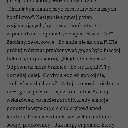
początku rozmowy. Można powiedzieć:
„Chciałabym zmniejszyć częstotliwość naszych
konfliktów”. Następnie używaj pytań
wyjaśniających, by poznać konkrety. „Co
w poniedziałek sprawiło, że wpadłeś w złość?”.
Załóżmy, że odpowie: „Bo mnie nie słuchali”. Nie
próbuj wówczas przekonywać go, że było inaczej,
tylko ciągnij rozmowę: „Skąd o tym wiesz?”.
Odpowiedź może brzmieć: „Bo się kręcili”. Ty
dociekaj dalej. „Gdyby siedzieli spokojnie,
czułbyś się słuchany?”. W tej rozmowie nie bierz
niczego za pewnik i bądź konkretna. Szukaj
wskazówek, co możesz zrobić, kiedy emocje
ponownie wymkną się cholerykowi spod
kontroli. Pewien wybuchowy szef na pytanie
swojej pracownicy: „Jak mogę ci pomóc, kiedy