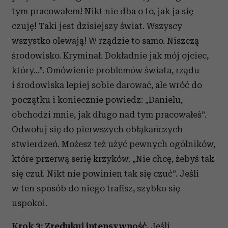
analizować ruch w naszej witrynie. Informacje o tym, jak
tym pracowałem! Nikt nie dba o to, jak ja się
korzystasz z naszej witryny, udostępniamy partnerom
czuję! Taki jest dzisiejszy świat. Wszyscy
społecznościowym, reklamowym i analitycznym.
wszystko olewają! W rządzie to samo. Niszczą
Partnerzy mogą połączyć te informacje z innymi danymi
środowisko. Kryminał. Dokładnie jak mój ojciec,
otrzymanymi od Ciebie lub uzyskanymi podczas
korzystania z ich usług.
który…”. Omówienie problemów świata, rządu
i środowiska lepiej sobie darować, ale wróć do
początku i koniecznie powiedz: „Danielu,
obchodzi mnie, jak długo nad tym pracowałeś”.
Odwołuj się do pierwszych obłąkańczych
stwierdzeń. Możesz też użyć pewnych ogólników,
które przerwą serię krzyków. „Nie chcę, żebyś tak
się czuł. Nikt nie powinien tak się czuć”. Jeśli
w ten sposób do niego trafisz, szybko się
uspokoi.
Krok 3: Zredukuj intensywność.
Jeśli