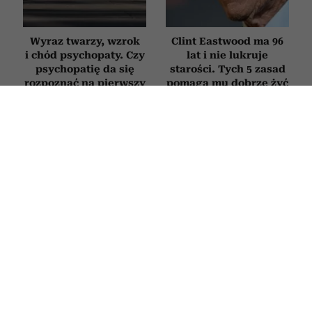
Wyraz twarzy, wzrok
Clint Eastwood ma 96
i chód psychopaty. Czy
lat i nie lukruje
psychopatię da się
starości. Tych 5 zasad
rozpoznać na pierwszy
pomaga mu dobrze żyć
rzut oka?
mimo upływu lat
PSYCHOLOGIA
4 słowa, które sprawią, że ludzie
zaczną liczyć się z twoim zdaniem. To
potężne narzędzie wywierania
wpływu
24 CZERWCA 2026
ALEKSANDRA URBANIAK