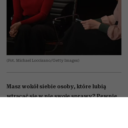
(Fot. Michael Loccisano/Getty Images)
Masz wokół siebie osoby, które lubią
wtrącać się w nie swoje sprawy? Pewnie
najchętniej powiedziałabyś im „odczep
się” (albo mocniej) – jednak nie chcesz
zaogniać sytuacji. Tym bardziej, że