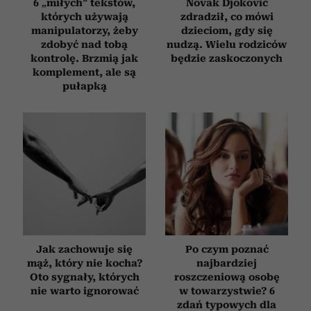
6 „miłych” tekstów,
Novak Djoković
których używają
zdradził, co mówi
manipulatorzy, żeby
dzieciom, gdy się
zdobyć nad tobą
nudzą. Wielu rodziców
kontrolę. Brzmią jak
będzie zaskoczonych
komplement, ale są
pułapką
Jak zachowuje się
Po czym poznać
mąż, który nie kocha?
najbardziej
Oto sygnały, których
roszczeniową osobę
nie warto ignorować
w towarzystwie? 6
zdań typowych dla