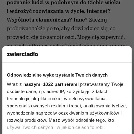
poznanie ludzi w podobnym do Ciebie wieku
i wdrożyć rozwiązania w życie. Internet?
Wspólnota ekumeniczna? Inne?
Zacznij
próbować także po to, aby dowiedzieć się, co
prowadzi cię do samotności. Mogę cię zapewnić,
że jeżeli odkryjesz jakieś negatywne przekonania
dotyczące siebie, to na pewno nie będą one
zgodne z prawdą. A mężczyzna? W końcu jakiś
się pojawi, tylko zacznij szukać.
Odpowiedzialne wykorzystanie Twoich danych
Wraz z
naszymi 1022 partnerami
przetwarzamy Twoje
Dr n. med. Tomasz Srebnicki:
certyfikowany
osobiste dane, np. adres IP, korzystając z takich
psychoterapeuta poznawczo-behawioralny,
technologii jak pliki cookie, w celu wyświetlania
asystent na WUM, dyrektor dydaktyczny,
spersonalizowanych reklam i treści, analizowania tychże,
wykładowca w Centrum Psychoterapii Poznawczo-
wychodzenia naprzeciw oczekiwaniom użytkowników i
Behawioralnej
rozwoju produktów. Masz wybór odnośnie tego, kto
używa Twoich danych i w jakich celach to robi.