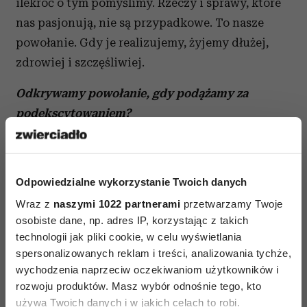
ilekroć o tym pomyślimy. Rzeczy i sprawy, które
nas pasjonują, nie są przypadkowe. To nasze
powołanie. Gdy je realizujemy, żyjemy dłużej,
zdrowiej i szczęśliwiej.
Odkrywamy powołanie, gdy podążamy za
podekscytowaniem?
Najlepszy i najprostszy sposób to wypisanie
wszystkich celów, które tylko przychodzą nam
Odpowiedzialne wykorzystanie Twoich danych
do głowy. Wypisanie daje jasność, które z nich są
naprawdę nasze. Te nasze angażują uczucia,
Wraz z
naszymi 1022 partnerami
przetwarzamy Twoje
osobiste dane, np. adres IP, korzystając z takich
rezonujemy z nimi. Resztę możemy skreślić –
technologii jak pliki cookie, w celu wyświetlania
wydawało się, że są dla nas ważne. Pracowałem
spersonalizowanych reklam i treści, analizowania tychże,
niedawno z kobietą, która, wypisując cele,
wychodzenia naprzeciw oczekiwaniom użytkowników i
uświadomiła sobie, że o domu nad morzem
rozwoju produktów. Masz wybór odnośnie tego, kto
marzyła 20 lat temu, a teraz marzy o tym, aby…
używa Twoich danych i w jakich celach to robi.