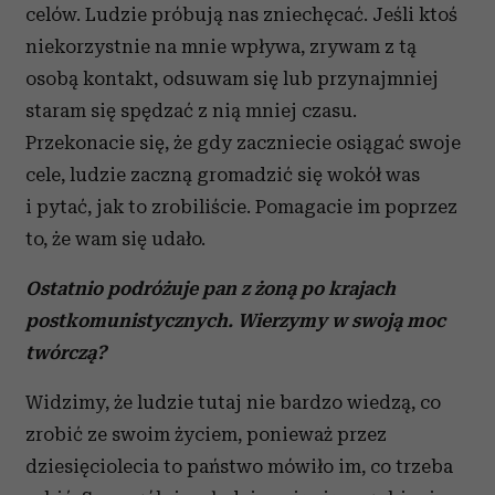
otrzymanymi od Ciebie lub uzyskanymi podczas
celów. Ludzie próbują nas zniechęcać. Jeśli ktoś
korzystania z ich usług.
niekorzystnie na mnie wpływa, zrywam z tą
osobą kontakt, odsuwam się lub przynajmniej
staram się spędzać z nią mniej czasu.
Przekonacie się, że gdy zaczniecie osiągać swoje
cele, ludzie zaczną gromadzić się wokół was
i pytać, jak to zrobiliście. Pomagacie im poprzez
to, że wam się udało.
Ostatnio podróżuje pan z żoną po krajach
postkomunistycznych. Wierzymy w swoją moc
twórczą?
Widzimy, że ludzie tutaj nie bardzo wiedzą, co
zrobić ze swoim życiem, ponieważ przez
dziesięciolecia to państwo mówiło im, co trzeba