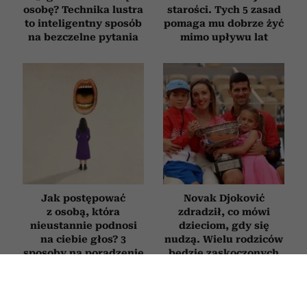
osobę? Technika lustra
starości. Tych 5 zasad
to inteligentny sposób
pomaga mu dobrze żyć
na bezczelne pytania
mimo upływu lat
Jak postępować
Novak Djoković
z osobą, która
zdradził, co mówi
nieustannie podnosi
dzieciom, gdy się
na ciebie głos? 3
nudzą. Wielu rodziców
sposoby na poradzenie
będzie zaskoczonych
sobie z „krzykaczem”