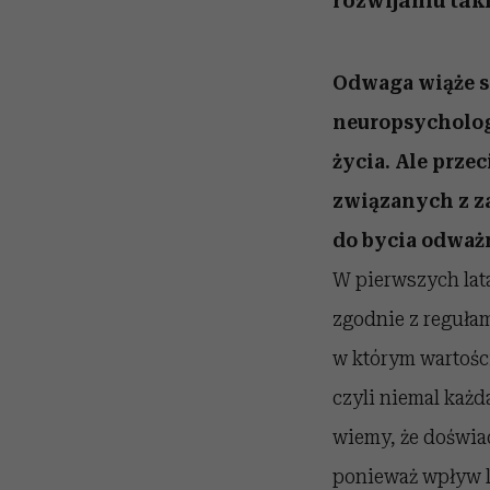
rozwijaniu tak
Odwaga wiąże s
neuropsychologi
życia. Ale prz
związanych z z
do bycia odważn
W pierwszych lata
zgodnie z regułam
w którym wartośc
czyli niemal każd
wiemy, że doświa
ponieważ wpływ l