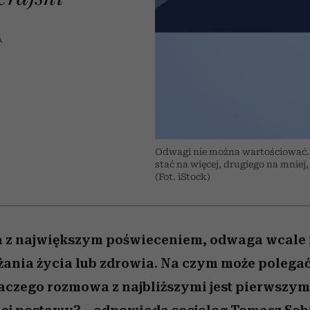
 5,
w
Raport Lyst ujawnił
Miller s. 5, odc. 6]
cieszy się dużą
skuteczne
pamięć
tysiące widzó
granicę
popularnością na Netflixie
najbardziej pożądane
ubrania i marki sezonu
A
Odwagi nie można wartościować. K
stać na więcej, drugiego na mniej,
(Fot. iStock)
a z największym poświeceniem, odwaga wcale 
ania życia lub zdrowia. Na czym może polegać
aczego rozmowa z najbliższymi jest pierwszy