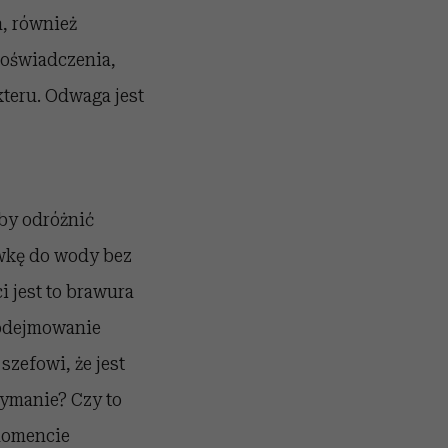
a, również
 doświadczenia,
teru. Odwaga jest
 by odróżnić
wkę do wody bez
i jest to brawura
podejmowanie
szefowi, że jest
zymanie? Czy to
 momencie