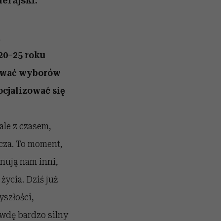
erajski.
a
20–25 roku
nywać wyborów
cjalizować się
ale z czasem,
icza. To moment,
nują nam inni,
życia. Dziś już
szłości,
awdę bardzo silny