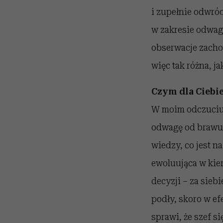
i zupełnie odwróc
w zakresie odwagi
obserwacje zacho
więc tak różna, ja
Czym dla Ciebie
W moim odczuciu t
odwagę od brawur
wiedzy, co jest n
ewoluująca w kier
decyzji – za sieb
podły, skoro w ef
sprawi, że szef s