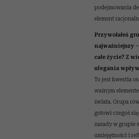
podejmowania dec
element racjonaln
Przywołałeś gru
najważniejszy –
całe życie? Z w
ulegania wpły
To jest kwestia o
ważnym elementem
świata. Grupa rów
gotowi czegoś się
zasady w grupie s
umiejętności i re