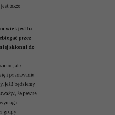
jest także
m wiek jest tu
zebiegać przez
niej skłonni do
iecie, ale
się i poznawania
y, jeśli będziemy
auważyć, że pewne
o wymaga
 z grupy