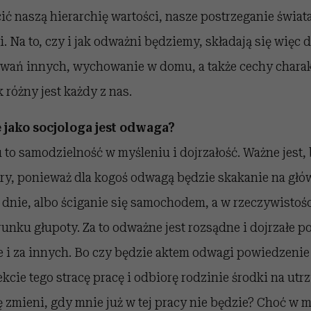
ić naszą hierarchię wartości, nasze postrzeganie świat
. Na to, czy i jak odważni będziemy, składają się więc
wań innych, wychowanie w domu, a także cechy charak
k różny jest każdy z nas.
 jako socjologa jest odwaga?
o samodzielność w myśleniu i dojrzałość. Ważne jest,
y, ponieważ dla kogoś odwagą będzie skakanie na głó
a dnie, albo ściganie się samochodem, a w rzeczywistośc
unku głupoty. Za to odważne jest rozsądne i dojrzałe 
ie i za innych. Bo czy będzie aktem odwagi powiedzenie 
ekcie tego stracę pracę i odbiorę rodzinie środki na utr
ię zmieni, gdy mnie już w tej pracy nie będzie? Choć w