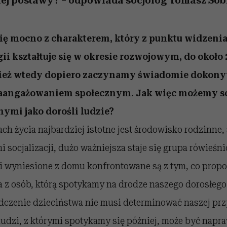
iej postawy? – odpowiada socjolog Tomasz Sobi
ię mocno z charakterem, który z punktu widzeni
i kształtuje się w okresie rozwojowym, do około 
ecież wtedy dopiero zaczynamy świadomie doko
aangażowaniem społecznym. Jak więc możemy so
ymi jako dorośli ludzie?
ch życia najbardziej istotne jest środowisko rodzinne, 
i socjalizacji, dużo ważniejsza staje się grupa rówieśn
i wyniesione z domu konfrontowane są z tym, co propo
a z osób, którą spotykamy na drodze naszego dorosłego 
dczenie dzieciństwa nie musi determinować naszej przy
udzi, z którymi spotykamy się później, może być napr