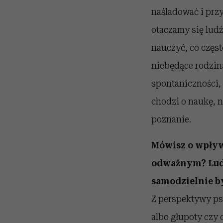
naśladować i przy
otaczamy się lud
nauczyć, co częst
niebędące rodziną
spontaniczności, 
chodzi o naukę, n
poznanie.
Mówisz o wpływie
odważnym? Ludzi
samodzielnie by
Z perspektywy ps
albo głupoty czy