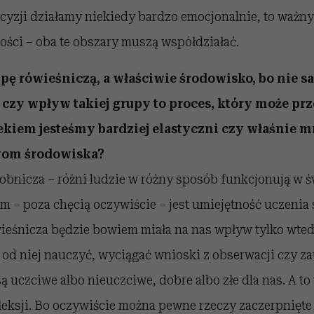
yzji działamy niekiedy bardzo emocjonalnie, to ważny 
ości – oba te obszary muszą współdziałać.
pę rówieśniczą, a właściwie środowisko, bo nie sa
 czy wpływ takiej grupy to proces, który może pr
iekiem jesteśmy bardziej elastyczni czy właśnie m
wom środowiska?
sobnicza – różni ludzie w różny sposób funkcjonują w św
 – poza chęcią oczywiście – jest umiejętność uczenia 
ieśnicza będzie bowiem miała na nas wpływ tylko wted
 od niej nauczyć, wyciągać wnioski z obserwacji czy z
ą uczciwe albo nieuczciwe, dobre albo złe dla nas. A t
fleksji. Bo oczywiście można pewne rzeczy zaczerpnięte