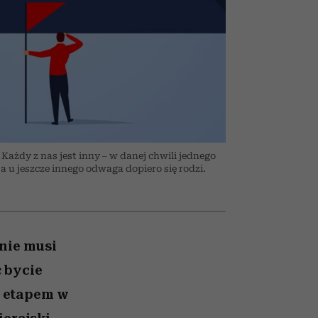
w
uruchamia całą lawinę
podejrzeń
ażdy z nas jest inny – w danej chwili jednego
 a u jeszcze innego odwaga dopiero się rodzi.
nie musi
 bycie
m etapem w