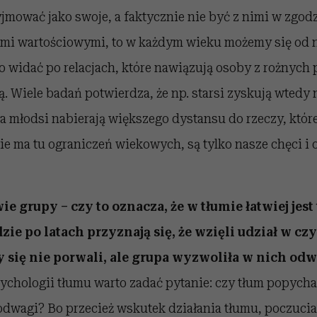
jmować jako swoje, a faktycznie nie być z nimi w zgodzi
źmi wartościowymi, to w każdym wieku możemy się od 
o widać po relacjach, które nawiązują osoby z rożnych
. Wiele badań potwierdza, że np. starsi zyskują wtedy 
a młodsi nabierają większego dystansu do rzeczy, które 
ie ma tu ograniczeń wiekowych, są tylko nasze chęci i 
 grupy – czy to oznacza, że w tłumie łatwiej jest 
e po latach przyznają się, że wzięli udział w cz
 się nie porwali, ale grupa wyzwoliła w nich odw
ychologii tłumu warto zadać pytanie: czy tłum popych
 odwagi? Bo przecież wskutek działania tłumu, poczuc