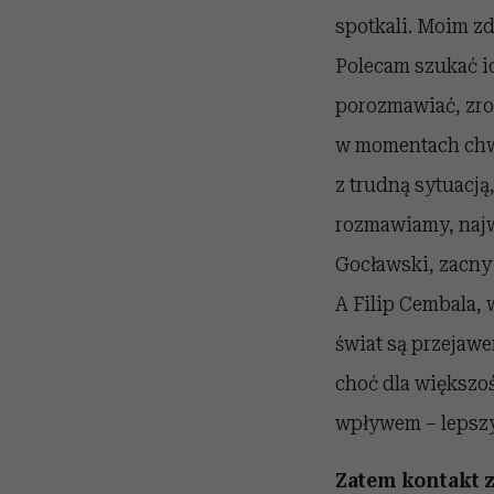
spotkali. Moim zd
Polecam szukać i
porozmawiać, zro
w momentach chwał
z trudną sytuacją
rozmawiamy, najw
Gocławski, zacny 
A Filip Cembala, 
świat są przejawe
choć dla większoś
wpływem – lepsz
Zatem kontakt z