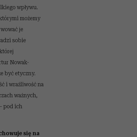
elkiego wpływu.
z którymi możemy
rwować je
radzi sobie
której
rtur Nowak-
e być etyczny.
ść i wrażliwość na
eczach ważnych,
– pod ich
chowuje się na