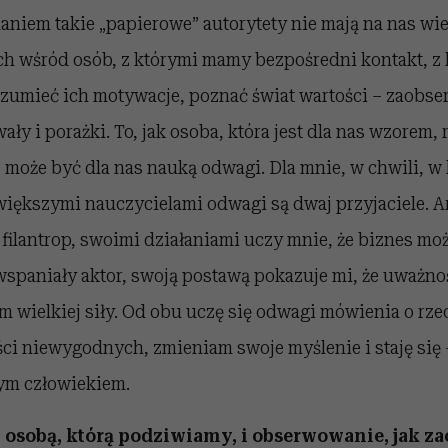
aniem takie „papierowe” autorytety nie mają na nas wi
ch wśród osób, z którymi mamy bezpośredni kontakt, 
zumieć ich motywacje, poznać świat wartości – zaobse
y i porażki. To, jak osoba, która jest dla nas wzorem, 
, może być dla nas nauką odwagi. Dla mnie, w chwili, w 
iększymi nauczycielami odwagi są dwaj przyjaciele. A
filantrop, swoimi działaniami uczy mnie, że biznes moż
wspaniały aktor, swoją postawą pokazuje mi, że uważno
m wielkiej siły. Od obu uczę się odwagi mówienia o rz
ci niewygodnych, zmieniam swoje myślenie i staję się 
ym człowiekiem.
 osobą, którą podziwiamy, i obserwowanie, jak za