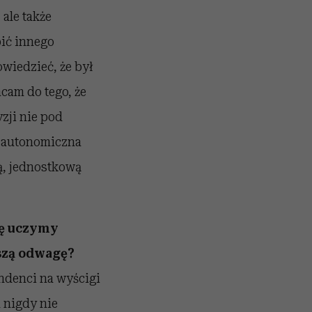
ale także
bić innego
owiedzieć, że był
cam do tego, że
zji nie pod
t autonomiczna
ą, jednostkową
ię uczymy
aszą odwagę?
ndenci na wyścigi
 nigdy nie