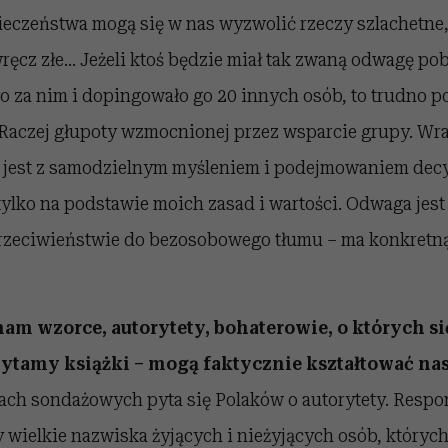
eczeństwa mogą się w nas wyzwolić rzeczy szlachetne, 
ęcz złe… Jeżeli ktoś będzie miał tak zwaną odwagę po
ło za nim i dopingowało go 20 innych osób, to trudno p
 Raczej głupoty wzmocnionej przez wsparcie grupy. Wra
jest z samodzielnym myśleniem i podejmowaniem decy
ylko na podstawie moich zasad i wartości. Odwaga jes
przeciwieństwie do bezosobowego tłumu – ma konkretn
nam wzorce, autorytety, bohaterowie, o których s
zytamy książki – mogą faktycznie kształtować n
ch sondażowych pyta się Polaków o autorytety. Respo
wielkie nazwiska żyjących i nieżyjących osób, których