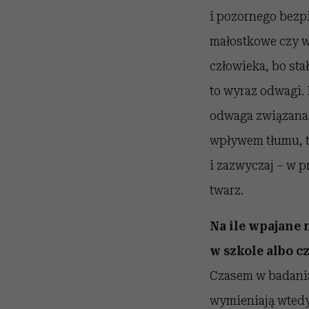
i pozornego bezpi
małostkowe czy wr
człowieka, bo sta
to wyraz odwagi.
odwaga związana 
wpływem tłumu, t
i zazwyczaj – w 
twarz.
Na ile wpajane 
w szkole albo c
Czasem w badania
wymieniają wtedy 