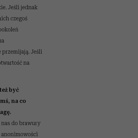
e. Jeśli jednak
nich czegoś
 pokoleń
na
przemijają. Jeśli
otwartość na
też być
ymś, na co
agę.
a nas do brawury
ia anonimowości