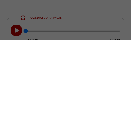
ODSŁUCHAJ ARTYKUŁ
00:00
07:21
Jeśli myślisz, że psychopata skrada się
wiecznie przygarbiony, ze złączonymi w
geście złowieszczego knucia opuszkami
palców i patrzy na świat spode łba,
możesz się rozczarować. W
rzeczywistości daleko mu do filmowego