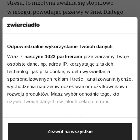
stresu, to nikotyna uwalnia się stopniowo
w mózgu, powodując przerwy w śnie. Dlatego
odradzamy papierosy przed pójściem spać.
Odpowiedzialne wykorzystanie Twoich danych
Wraz z
naszymi 1022 partnerami
przetwarzamy Twoje
osobiste dane, np. adres IP, korzystając z takich
technologii jak pliki cookie, w celu wyświetlania
spersonalizowanych reklam i treści, analizowania tychże,
BEZSENNOŚĆ
SEN
wychodzenia naprzeciw oczekiwaniom użytkowników i
rozwoju produktów. Masz wybór odnośnie tego, kto
używa Twoich danych i w jakich celach to robi.
AUTOPROMOCJA
Jeśli wyrazisz na to zgodę, chcielibyśmy również:
Gromadzić dane dotyczące Twojej lokalizacji
Zezwól na wszystkie
geograficznej z dokładnością nawet do kilku metrów
Identyfikować Twoje urządzenie, aktywnie