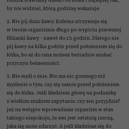
budzik stawiamy daleko od łóżka i najlepiej tak,
by nie widzieć, którą godzinę wskazuje.
2. Nie pij dużo kawy. Kofeina utrzymuje się
w twoim organizmie długo po wypiciu pierwszej
filiżanki kawy - nawet do 15 godzin. Dlatego nie
pij kawy na kilka godzin przed położeniem się do
łóżka, bo aż do rana możesz bezradnie szukać
przyczyn bezsenności.
3. Nie myśl o śnie. Nie ma nic gorszego niż
myślenie o tym, czy się zaśnie przed położeniem
się do łóżka. Jeśli kładziesz głowę na poduszkę
z wielkim znakiem zapytania: czy sen przyjdzie?
już na wstępie wprowadzasz organizm w stan
takiego niepokoju, że sen jest ostatnią rzeczą,
jaka się może zdarzyć. A jeśli kładziesz się do