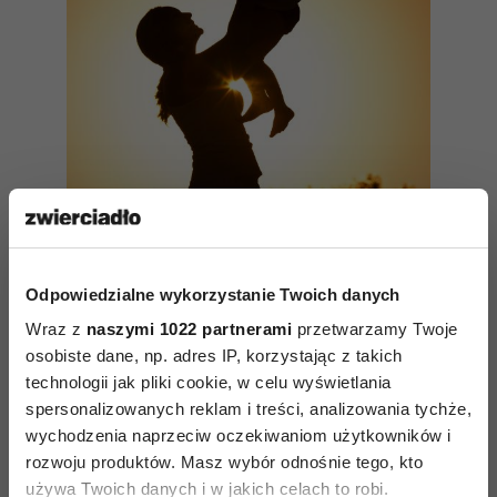
Wewnętrzne dziecko – jak o nie
dbać, by nie wyprowadzało nas
na manowce? Tłumaczy Wojciech
Odpowiedzialne wykorzystanie Twoich danych
Eichelberger
Wraz z
naszymi 1022 partnerami
przetwarzamy Twoje
osobiste dane, np. adres IP, korzystając z takich
technologii jak pliki cookie, w celu wyświetlania
Czy nie jest to zbyt surowy opiekun dla
spersonalizowanych reklam i treści, analizowania tychże,
dziecka?
wychodzenia naprzeciw oczekiwaniom użytkowników i
Jest surowy, ale jest też skuteczny. Niestety, ta
rozwoju produktów. Masz wybór odnośnie tego, kto
używa Twoich danych i w jakich celach to robi.
skuteczność bywa bardzo destrukcyjna. Pod