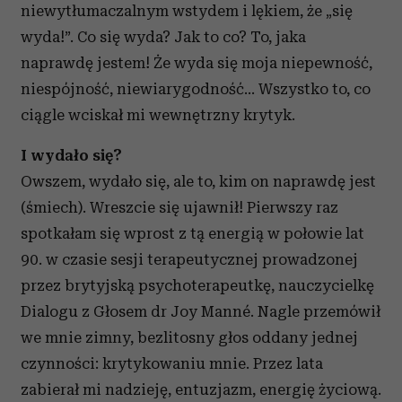
niewytłumaczalnym wstydem i lękiem, że „się
wyda!”. Co się wyda? Jak to co? To, jaka
naprawdę jestem! Że wyda się moja niepewność,
niespójność, niewiarygodność... Wszystko to, co
ciągle wciskał mi wewnętrzny krytyk.
I wydało się?
Owszem, wydało się, ale to, kim on naprawdę jest
(śmiech). Wreszcie się ujawnił! Pierwszy raz
spotkałam się wprost z tą energią w połowie lat
90. w czasie sesji terapeutycznej prowadzonej
przez brytyjską psychoterapeutkę, nauczycielkę
Dialogu z Głosem dr Joy Manné. Nagle przemówił
we mnie zimny, bezlitosny głos oddany jednej
czynności: krytykowaniu mnie. Przez lata
zabierał mi nadzieję, entuzjazm, energię życiową.