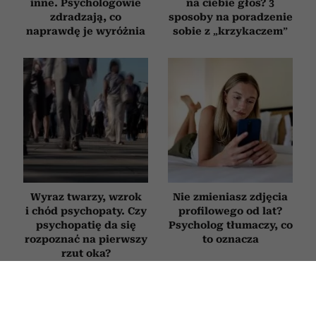
inne. Psychologowie
na ciebie głos? 3
zdradzają, co
sposoby na poradzenie
naprawdę je wyróżnia
sobie z „krzykaczem”
Wyraz twarzy, wzrok
Nie zmieniasz zdjęcia
i chód psychopaty. Czy
profilowego od lat?
psychopatię da się
Psycholog tłumaczy, co
rozpoznać na pierwszy
to oznacza
rzut oka?