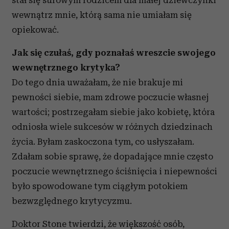
stał się surowym rodzicem dla małej dziewczynki
otrzymanymi od Ciebie lub uzyskanymi podczas
wewnątrz mnie, którą sama nie umiałam się
korzystania z ich usług.
opiekować.
Jak się czułaś, gdy poznałaś wreszcie swojego
wewnętrznego krytyka?
Do tego dnia uważałam, że nie brakuje mi
pewności siebie, mam zdrowe poczucie własnej
wartości; postrzegałam siebie jako kobietę, która
odniosła wiele sukcesów w różnych dziedzinach
życia. Byłam zaskoczona tym, co usłyszałam.
Zdałam sobie sprawę, że dopadające mnie często
poczucie wewnętrznego ściśnięcia i niepewności
było spowodowane tym ciągłym potokiem
bezwzględnego krytycyzmu.
Doktor Stone twierdzi, że większość osób,