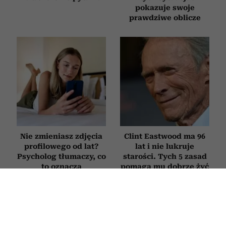
pokazuje swoje
prawdziwe oblicze
Nie zmieniasz zdjęcia
Clint Eastwood ma 96
profilowego od lat?
lat i nie lukruje
Psycholog tłumaczy, co
starości. Tych 5 zasad
to oznacza
pomaga mu dobrze żyć
mimo upływu lat
PSYCHOLOGIA