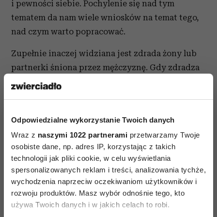
i pewności siebie. Pochylenie się nad tym
tematem da nam wiele wniosków na temat tego,
nad czym warto popracować.
Zupełnie inaczej widziana jest zdrada żony lub
partnerki śniona przez mężczyznę. Gdy zdradza
kobieta, jest to zapowiedź upokorzenia w jednej
z dziedzin życia, np. na polu zawodowym lub
osobistym. Interpretacja tego snu jest o tyle
Odpowiedzialne wykorzystanie Twoich danych
mniej przyjemna, o ile zdradę widziało wiele
Wraz z
naszymi 1022 partnerami
przetwarzamy Twoje
osób. To może oznaczać utratę autorytetu w dość
osobiste dane, np. adres IP, korzystając z takich
szerokim gronie. Nie ma jednak co tracić głowy –
technologii jak pliki cookie, w celu wyświetlania
według niektórych analiz sen o zdradzie żony
spersonalizowanych reklam i treści, analizowania tychże,
może oznaczać zbliżający się sukces.
wychodzenia naprzeciw oczekiwaniom użytkowników i
rozwoju produktów. Masz wybór odnośnie tego, kto
Sen o zdradzie – co oznacza
używa Twoich danych i w jakich celach to robi.
w przypadku przyjaciół?