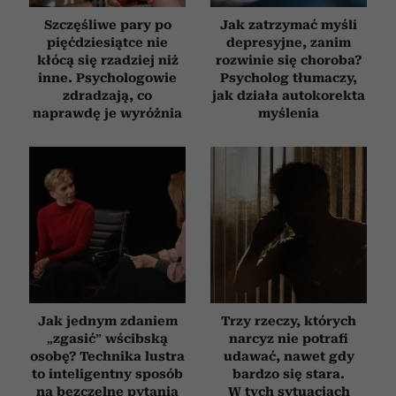
Szczęśliwe pary po
Jak zatrzymać myśli
pięćdziesiątce nie
depresyjne, zanim
kłócą się rzadziej niż
rozwinie się choroba?
inne. Psychologowie
Psycholog tłumaczy,
zdradzają, co
jak działa autokorekta
naprawdę je wyróżnia
myślenia
Jak jednym zdaniem
Trzy rzeczy, których
„zgasić” wścibską
narcyz nie potrafi
osobę? Technika lustra
udawać, nawet gdy
to inteligentny sposób
bardzo się stara.
na bezczelne pytania
W tych sytuacjach