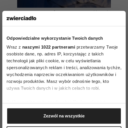
„Sen służy do regeneracji, nie
do relaksu”. Nawyki na dobrą
noc według psycholożki Kristen
Casey
Odpowiedzialne wykorzystanie Twoich danych
Wraz z
naszymi 1022 partnerami
przetwarzamy Twoje
osobiste dane, np. adres IP, korzystając z takich
Robiąc pisemną listę rzeczy do zrobienia,
technologii jak pliki cookie, w celu wyświetlania
ściągamy swoje zadania z umysłu na papier (lub
spersonalizowanych reklam i treści, analizowania tychże,
telefon, o ile nie zaglądamy wtedy do social
wychodzenia naprzeciw oczekiwaniom użytkowników i
mediów czy maili) w sposób, który zmniejsza
rozwoju produktów. Masz wybór odnośnie tego, kto
potrzebę myślenia o nich przed snem. Co więcej,
używa Twoich danych i w jakich celach to robi.
po przygotowaniu listy zadania nie krążą nam
Jeśli wyrazisz na to zgodę, chcielibyśmy również:
losowo w głowie, tylko są w pewien sposób
Gromadzić dane dotyczące Twojej lokalizacji
uporządkowane i „gotowe” do zajęcia się nimi
Zezwól na wszystkie
geograficznej z dokładnością nawet do kilku metrów
w odpowiednim czasie. Bonus? Nie musimy się
Identyfikować Twoje urządzenie, aktywnie