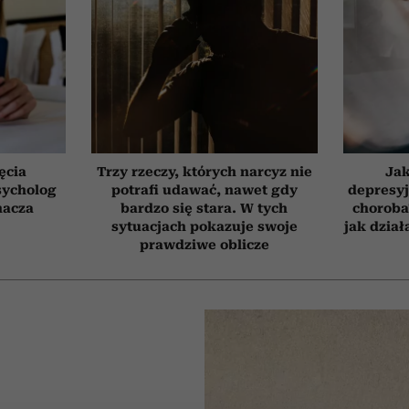
ęcia
Trzy rzeczy, których narcyz nie
Jak
sycholog
potrafi udawać, nawet gdy
depresyj
nacza
bardzo się stara. W tych
choroba
sytuacjach pokazuje swoje
jak dzia
prawdziwe oblicze