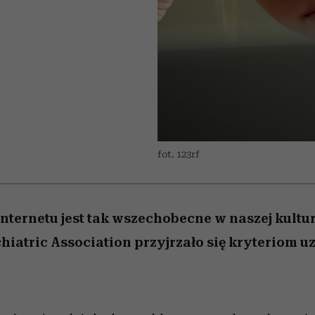
edź
 5,
j
Wiemy, gdzie go kupić
Miller s. 5, odc. 6]
przekraczają swoje g
sezon jesień–zima 2
w seksie?
fot. 123rf
internetu jest tak wszechobecne w naszej kultur
iatric Association przyjrzało się kryteriom uz