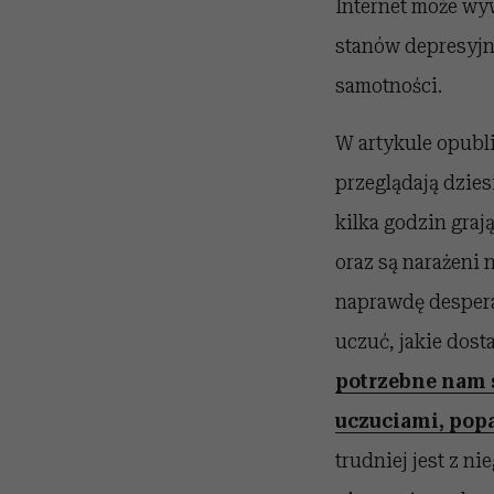
Internet może wy
stanów depresyjn
samotności.
W artykule opubl
przeglądają dzies
kilka godzin graj
oraz są narażeni 
naprawdę despera
uczuć, jakie dost
potrzebne nam s
uczuciami, pop
trudniej jest z n