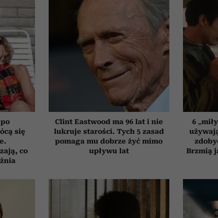
 po
Clint Eastwood ma 96 lat i nie
6 „mił
łócą się
lukruje starości. Tych 5 zasad
używają
e.
pomaga mu dobrze żyć mimo
zdoby
zają, co
upływu lat
Brzmią j
żnia