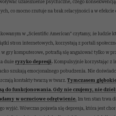
woływać uzależnienie psychiczne, czego konsekwencją 
ych, co mocno rzutuje na brak relacyjności a w efekci
ikowanym w „Scientific American” czytamy, że ludzie k
iątki stron internetowych, korzystają z portali społec
ą w gry komputerowe, potrafią się angażować tylko w pr
na duże
ryzyko depresji
.
Kompulsyjnie korzystając z in
cko szukają emocjonalnego pobudzenia. Nie doświad
arczają kontakty twarzą w twarz.
Tymczasem głębokie
ą do funkcjonowania. Gdy nie czujemy, nie dziel
adamy w uczuciowe odrętwienie.
Im ten stan trwa d
iego wyjść. Wówczas pojawia się depresja, która jest cho