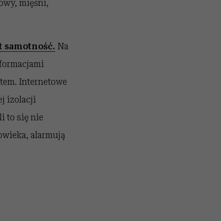
łowy, mięśni,
st samotność.
Na
formacjami
atem. Internetowe
 izolacji
i to się nie
wieka, alarmują