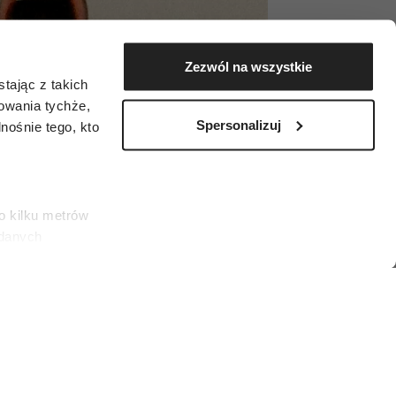
Zezwól na wszystkie
tając z takich
zowania tychże,
Spersonalizuj
ośnie tego, kto
o kilku metrów
 danych
łasne
ać swoją zgodę w
społecznościowe
)
dostępniamy