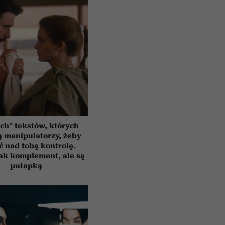
ych” tekstów, których
 manipulatorzy, żeby
ć nad tobą kontrolę.
ak komplement, ale są
pułapką