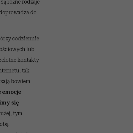
są różne rodzaje
e doprowadza do
tórzy codziennie
znościowych lub
zelotne kontakty
ternetu, tak
czają bowiem
 emocje
imy się
łużej, tym
robą