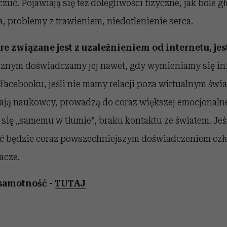
uć. Pojawiają się też dolegliwości fizyczne, jak bóle g
a, problemy z trawieniem, niedotlenienie serca.
re związane jest z uzależnieniem od internetu, je
znym doświadczamy jej nawet, gdy wymieniamy się in
 Facebooku, jeśli nie mamy relacji poza wirtualnym świ
ają naukowcy, prowadzą do coraz większej emocjonalnej
t się „samemu w tłumie”, braku kontaktu ze światem. Jeśl
ć będzie coraz powszechniejszym doświadczeniem czło
acze.
samotność -
TUTAJ